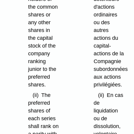
the common
d'actions
shares or
ordinaires
any other
ou des
shares in
autres
the capital
actions du
stock of the
capital-
company
actions de la
ranking
Compagnie
junior to the
subordonnées
preferred
aux actions
shares.
privilégiées.
(ii)
The
(ii)
En cas
preferred
de
shares of
liquidation
each series
ou de
shall rank on
dissolution,
a parity with
volontaire