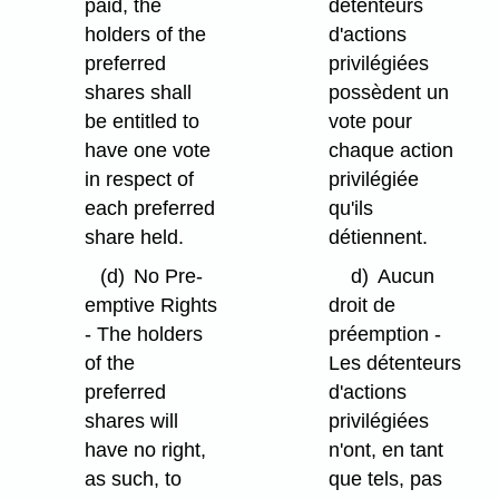
paid, the
détenteurs
holders of the
d'actions
preferred
privilégiées
shares shall
possèdent un
be entitled to
vote pour
have one vote
chaque action
in respect of
privilégiée
each preferred
qu'ils
share held.
détiennent.
(d)
No Pre-
d)
Aucun
emptive Rights
droit de
- The holders
préemption -
of the
Les détenteurs
preferred
d'actions
shares will
privilégiées
have no right,
n'ont, en tant
as such, to
que tels, pas