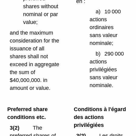
en :
shares without
a)
10 000
nominal or par
actions
value;
ordinaires
and the maximum
sans valeur
consideration for the
nominale;
issuance of all
b)
290 000
shares shall not
actions
exceed in aggregate
privilégiées
the sum of
sans valeur
$40,000,000. in
nominale.
amount or value.
Preferred share
Conditions à l'égard
conditions etc.
des actions
privilégiées
3(2)
The
preferred shares of
3(2)
Les droits