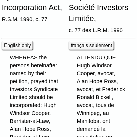
Incorporation Act,
Société Investors
Limitée,
R.S.M. 1990, c. 77
c. 77 des L.R.M. 1990
English only
français seulement
WHEREAS the
ATTENDU QUE
persons hereinafter
Hugh Windsor
named by their
Cooper, avocat,
petition, prayed that
Alan Hope Ross,
Investors Syndicate
avocat, et Frederick
Limited should be
Ronald Bickell,
incorporated: Hugh
avocat, tous de
Windsor Cooper,
Winnipeg, au
Barrister-at-Law,
Manitoba, ont
Alan Hope Ross,
demandé la
Barrister-at-Law,
constitution en