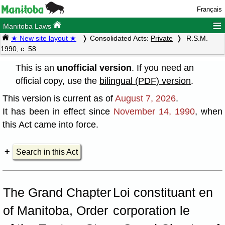
Français
≡
Manitoba Laws
★ New site layout ★
Consolidated Acts:
Private
R.S.M.
1990, c. 58
This is an
unofficial version
. If you need an
official copy, use the
bilingual (PDF) version
.
This version is current as of
August 7, 2026
.
It has been in effect since
November 14, 1990
, when
this Act came into force.
Search in this Act
The Grand Chapter
Loi constituant en
of Manitoba, Order
corporation le