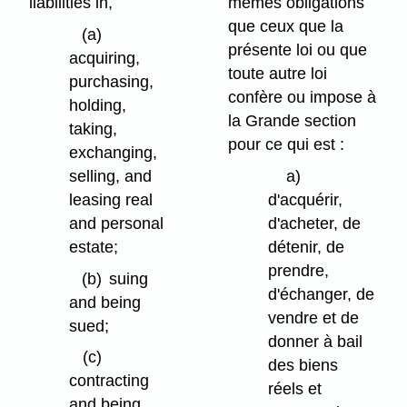
liabilities in,
mêmes obligations
que ceux que la
(a)
présente loi ou que
acquiring,
toute autre loi
purchasing,
confère ou impose à
holding,
la Grande section
taking,
pour ce qui est :
exchanging,
selling, and
a)
leasing real
d'acquérir,
and personal
d'acheter, de
estate;
détenir, de
prendre,
(b)
suing
d'échanger, de
and being
vendre et de
sued;
donner à bail
(c)
des biens
contracting
réels et
and being