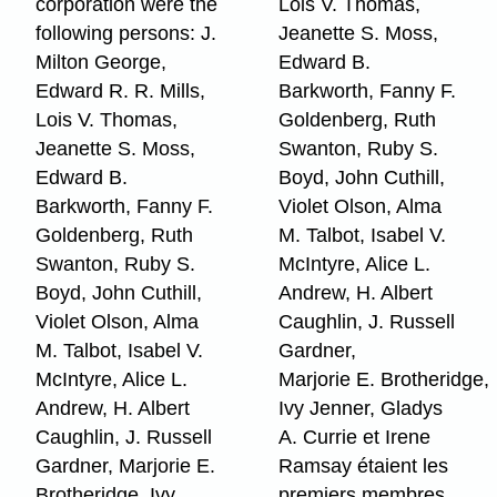
corporation were the
Lois V. Thomas,
following persons: J.
Jeanette S. Moss,
Milton George,
Edward B.
Edward R. R. Mills,
Barkworth, Fanny F.
Lois V. Thomas,
Goldenberg, Ruth
Jeanette S. Moss,
Swanton, Ruby S.
Edward B.
Boyd, John Cuthill,
Barkworth, Fanny F.
Violet Olson, Alma
Goldenberg, Ruth
M. Talbot, Isabel V.
Swanton, Ruby S.
McIntyre, Alice L.
Boyd, John Cuthill,
Andrew, H. Albert
Violet Olson, Alma
Caughlin, J. Russell
M. Talbot, Isabel V.
Gardner,
McIntyre, Alice L.
Marjorie E. Brotheridge,
Andrew, H. Albert
Ivy Jenner, Gladys
Caughlin, J. Russell
A. Currie et Irene
Gardner, Marjorie E.
Ramsay étaient les
Brotheridge, Ivy
premiers membres