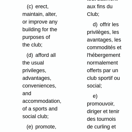
(c)
erect,
aux fins du
maintain, alter,
Club;
or improve any
d)
offrir les
building for the
privilèges, les
purposes of
avantages, les
the club;
commodités et
(d)
afford all
l'hébergement
the usual
normalement
privileges,
offerts par un
advantages,
club sportif ou
conveniences,
social;
and
e)
accommodation,
promouvoir,
of a sports and
diriger et tenir
social club;
des tournois
(e)
promote,
de curling et