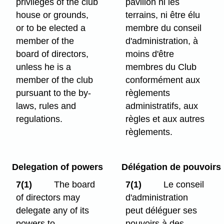
privileges of the club
pavillon ni les
house or grounds,
terrains, ni être élu
or to be elected a
membre du conseil
member of the
d'administration, à
board of directors,
moins d'être
unless he is a
membres du Club
member of the club
conformément aux
pursuant to the by-
règlements
laws, rules and
administratifs, aux
regulations.
règles et aux autres
règlements.
Delegation of powers
Délégation de pouvoirs
7(1)
The board
7(1)
Le conseil
of directors may
d'administration
delegate any of its
peut déléguer ses
powers to
pouvoirs à des