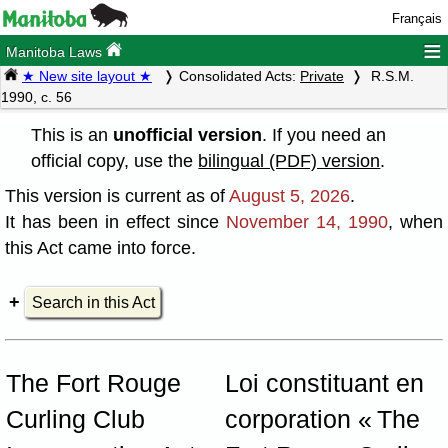
Français
≡
Manitoba Laws
★ New site layout ★
Consolidated Acts:
Private
R.S.M.
1990, c. 56
This is an
unofficial version
. If you need an
official copy, use the
bilingual (PDF) version
.
This version is current as of
August 5, 2026
.
It has been in effect since
November 14, 1990
, when
this Act came into force.
Search in this Act
The Fort Rouge
Loi constituant en
Curling Club
corporation « The