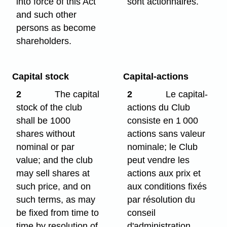
into force of this Act
sont actionnaires.
and such other
persons as become
shareholders.
Capital stock
Capital-actions
2
The capital
2
Le capital-
stock of the club
actions du Club
shall be 1000
consiste en 1 000
shares without
actions sans valeur
nominal or par
nominale; le Club
value; and the club
peut vendre les
may sell shares at
actions aux prix et
such price, and on
aux conditions fixés
such terms, as may
par résolution du
be fixed from time to
conseil
time by resolution of
d'administration.