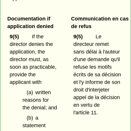
Documentation if
Communication en cas
application denied
de refus
9(5)
If the
9(5)
Le
director denies the
directeur remet
application, the
sans délai à l'auteur
director must, as
d'une demande qu'il
soon as practicable,
refuse les motifs
provide the
écrits de sa décision
applicant with
et l'y informe de son
droit d'interjeter
(a)
written
appel de la décision
reasons for
en vertu de
the denial; and
l'article 11.
(b)
a
statement