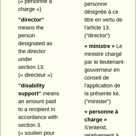
(« personne à
personne
charge »)
désignée à ce
"director"
titre en vertu de
means the
l'article 13.
person
("director")
designated as
« ministre »
Le
the director
ministre chargé
under
par le lieutenant-
section 13.
gouverneur en
(« directeur »)
conseil de
"disability
l'application de
support"
means
la présente loi.
an amount paid
("minister")
to a recipient in
« personne à
accordance with
charge »
section 3.
S'entend,
(« soutien pour
relativement à