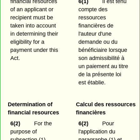
financial resources
6(1)
Il est tenu
of an applicant or
compte des
recipient must be
ressources
taken into account
financières de
in determining their
l'auteur d'une
eligibility for a
demande ou du
payment under this
bénéficiaire lorsque
Act.
son admissibilité à
un paiement au titre
de la présente loi
est établie.
Determination of
Calcul des ressources
financial resources
financières
6(2)
For the
6(2)
Pour
purpose of
l'application du
subsection (1),
paragraphe (1) et