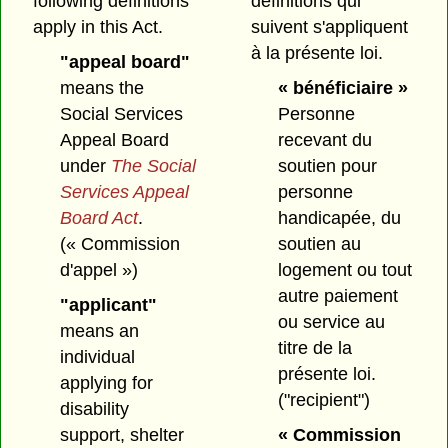
following definitions
définitions qui
apply in this Act.
suivent s'appliquent
à la présente loi.
"appeal board"
means the
« bénéficiaire »
Social Services
Personne
Appeal Board
recevant du
under
The Social
soutien pour
Services Appeal
personne
Board Act
.
handicapée, du
(« Commission
soutien au
d'appel »)
logement ou tout
autre paiement
"applicant"
ou service au
means an
titre de la
individual
présente loi.
applying for
("recipient")
disability
support, shelter
« Commission