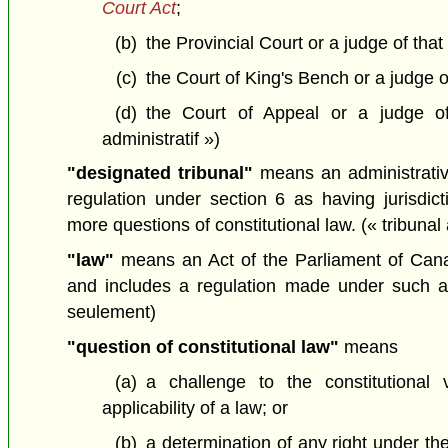
Court Act
;
(b)
the Provincial Court or a judge of that 
(c)
the Court of King's Bench or a judge or
(d)
the Court of Appeal or a judge o
administratif »)
"designated tribunal"
means an administrativ
regulation under section 6 as having jurisdic
more questions of constitutional law.
(« tribunal
"law"
means an Act of the Parliament of Cana
and includes a regulation made under such an
seulement)
"question of constitutional law"
means
(a)
a challenge to the constitutional va
applicability of a law; or
(b)
a determination of any right under th