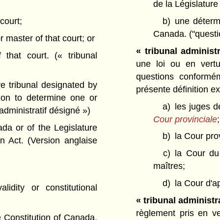
de la Législature 
court;
b)
une détermi
Canada.
("questi
 master of that court; or
« tribunal administ
f that court.
(« tribunal
une loi ou en vertu
questions conformém
e tribunal designated by
présente définition ex
tion to determine one or
a)
les juges d
 administratif désigné »)
Cour provinciale
;
da or of the Legislature
b)
la Cour pro
 Act. (Version anglaise
c)
la Cour du
maîtres;
d)
la Cour d'a
lidity or constitutional
« tribunal administr
règlement pris en v
e Constitution of Canada.