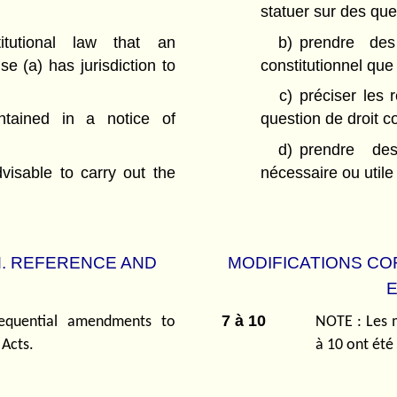
statuer sur des ques
itutional law that an
b)
prendre des
e (a) has jurisdiction to
constitutionnel que
c)
préciser les
ntained in a notice of
question de droit co
d)
prendre de
visable to carry out the
nécessaire ou utile 
M. REFERENCE AND
MODIFICATIONS CO
E
7 à 10
equential amendments to
NOTE : Les m
 Acts.
à 10 ont été 