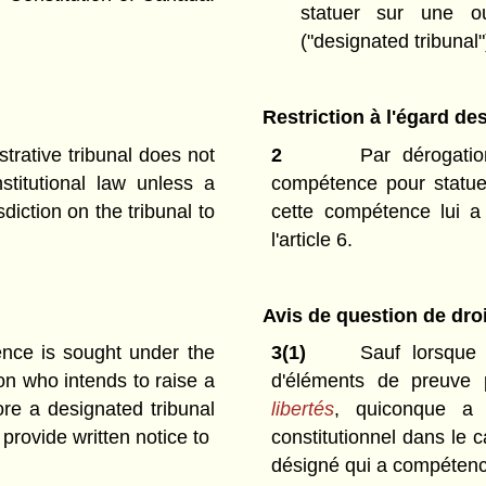
statuer sur une ou
("designated tribunal"
Restriction à l'égard de
trative tribunal does not
2
Par dérogation
stitutional law unless a
compétence pour statuer
diction on the tribunal to
cette compétence lui a
l'article 6.
Avis de question de droi
nce is sought under the
3(1)
Sauf lorsque l
on who intends to raise a
d'éléments de preuve
ore a designated tribunal
libertés
, quiconque a l
 provide written notice to
constitutionnel dans le c
désigné qui a compétence