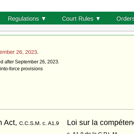
Order
Regulations ▼
Court Rules ▼
ember 26, 2023
.
ted after September 26, 2023.
into-force provisions
n Act,
Loi sur la compétenc
C.C.S.M. c. A1.9
c. A1.9 de la C.P.L.M.