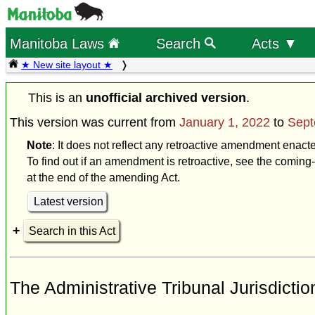
Manitoba Laws
Search
Acts ▼
★ New site layout ★
This is an
unofficial archived version
.
This version was current from
January 1, 2022
to
Sept
Note
: It does not reflect any retroactive amendment enac
To find out if an amendment is retroactive, see the coming-
at the end of the amending Act.
Latest version
Search in this Act
The Administrative Tribunal Jurisdictio