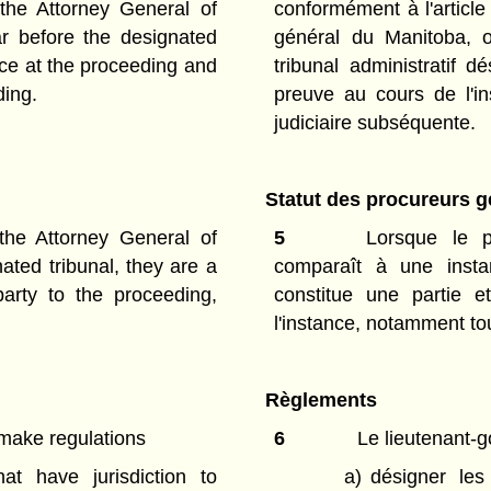
the Attorney General of
conformément à l'article
r before the designated
général du Manitoba, o
ce at the proceeding and
tribunal administratif 
ding.
preuve au cours de l'in
judiciaire subséquente.
Statut des procureurs 
the Attorney General of
5
Lorsque le p
ted tribunal, they are a
comparaît à une instan
arty to the proceeding,
constitue une partie 
l'instance, notamment tou
Règlements
make regulations
6
Le lieutenant-g
hat have jurisdiction to
a)
désigner les