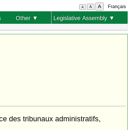
A
Français
A
A
s
Other ▼
Legislative Assembly ▼
e des tribunaux administratifs,