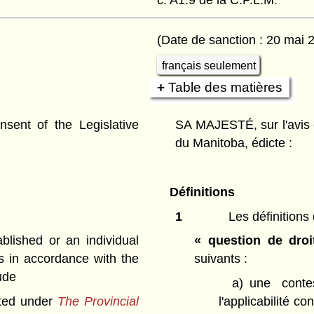
(Date de sanction : 20 mai 
français seulement
Table des matières
ent of the Legislative
SA MAJESTÉ, sur l'avis 
du Manitoba, édicte :
Définitions
1
Les définitions 
lished or an individual
« question de droi
s in accordance with the
suivants :
ude
a)
une contes
inted under
The Provincial
l'applicabilité c