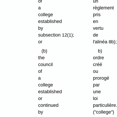
of
un
a
règlement
college
pris
established
en
by
vertu
subsection 12(1);
de
or
l'alinéa 8b);
(b)
b)
the
ordre
council
créé
of
ou
a
prorogé
college
par
established
une
or
loi
continued
particulière
by
("college")