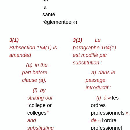
la
santé
réglementée »)
3(1)
3(1)
Le
Subsection 164(1) is
paragraphe 164(1)
amended
est modifié par
substitution :
(a)
in the
part before
a)
dans le
clause (a),
passage
introductif :
(i)
by
striking out
(i)
à «
les
"
college or
ordres
colleges
"
professionnels
»,
and
de «
l'ordre
substituting
professionnel