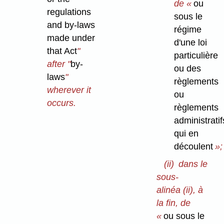
de «
ou
regulations
sous le
and by-laws
régime
made under
d'une loi
that Act
"
particulière
after "
by-
ou des
laws
"
règlements
wherever it
ou
occurs.
règlements
administratif
qui en
découlent
»;
(ii)
dans le
sous-
alinéa (ii), à
la fin, de
«
ou sous le