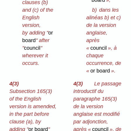
clauses (b)
and (c) of the
b)
dans les
English
alinéas b) et c)
version,
de la version
by adding "
or
anglaise,
board
" after
après
"
council
"
«
council
», à
wherever it
chaque
occurs.
occurrence, de
«
or board
».
4(3)
4(3)
Le passage
Subsection 165(3)
introductif du
of the English
paragraphe 165(3)
version is amended,
de la version
in the part before
anglaise est modifié
clause (a), by
par adjonction,
adding "
or board
"
après «
council
», de