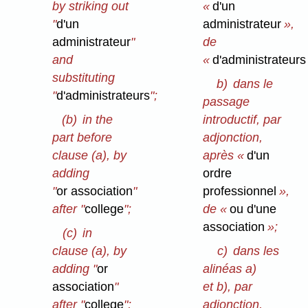
by striking out
«
d'un
"
d'un
administrateur
»,
administrateur
"
de
and
«
d'administrateurs
substituting
b)
dans le
"
d'administrateurs
";
passage
(b)
in the
introductif, par
part before
adjonction,
clause (a), by
après «
d'un
adding
ordre
"
or association
"
professionnel
»,
after "
college
";
de «
ou d'une
association
»;
(c)
in
clause (a), by
c)
dans les
adding "
or
alinéas a)
association
"
et b), par
after "
college
";
adjonction,