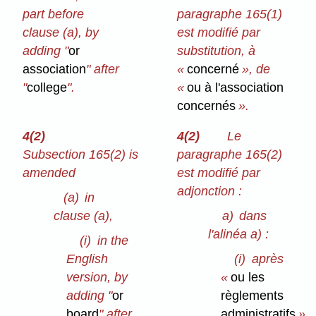
part before
paragraphe 165(1)
clause (a), by
est modifié par
adding "
or
substitution, à
association
" after
«
concerné
», de
"
college
".
«
ou à l'association
concernés
».
4(2)
4(2)
Le
Subsection 165(2) is
paragraphe 165(2)
amended
est modifié par
adjonction :
(a)
in
clause (a),
a)
dans
l'alinéa a) :
(i)
in the
English
(i)
après
version, by
«
ou les
adding "
or
règlements
board
" after
administratifs
»,