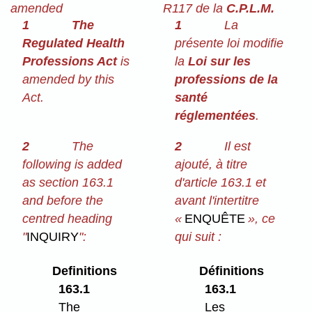
amended
R117 de la
C.P.L.M.
1
The
1
La
Regulated Health
présente loi modifie
Professions Act
is
la
Loi sur les
amended by this
professions de la
Act.
santé
réglementées
.
2
The
2
Il est
following is added
ajouté, à titre
as section 163.1
d'article 163.1 et
and before the
avant l'intertitre
centred heading
«
ENQUÊTE
», ce
"
INQUIRY
":
qui suit :
Definitions
Définitions
163.1
163.1
The
Les