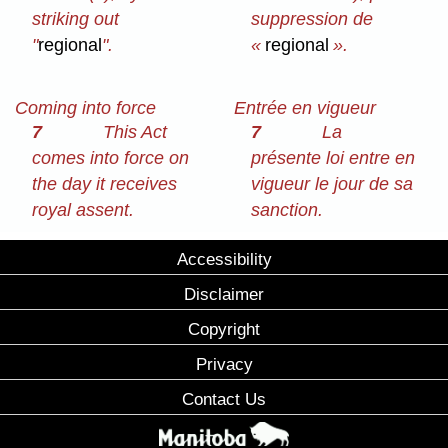
striking out
suppression de
"
regional
".
«
regional
».
Coming into force
Entrée en vigueur
7
This Act
7
La
comes into force on
présente loi entre en
the day it receives
vigueur le jour de sa
royal assent.
sanction.
Accessibility
Disclaimer
Copyright
Privacy
Contact Us