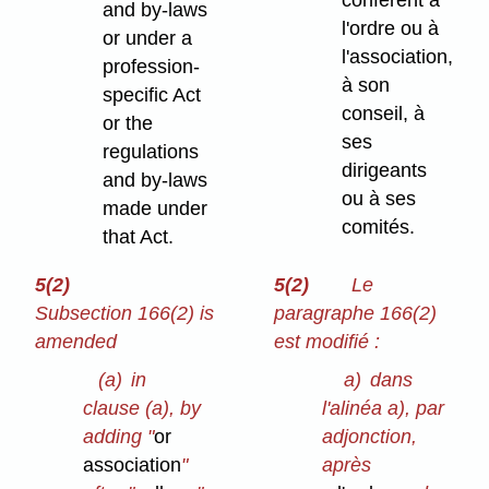
confèrent à
and by-laws
l'ordre ou à
or under a
l'association,
profession-
à son
specific Act
conseil, à
or the
ses
regulations
dirigeants
and by-laws
ou à ses
made under
comités.
that Act.
5(2)
5(2)
Le
Subsection 166(2) is
paragraphe 166(2)
amended
est modifié :
(a)
in
a)
dans
clause (a), by
l'alinéa a), par
adding "
or
adjonction,
association
"
après