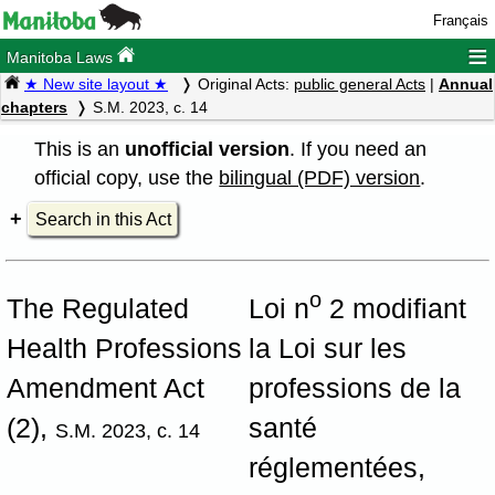
Français
≡
Manitoba Laws
★ New site layout ★
Original Acts:
public general Acts
|
Annual
chapters
S.M. 2023, c. 14
This is an
unofficial version
. If you need an
official copy, use the
bilingual (PDF) version
.
Search in this Act
o
The Regulated
Loi n
2 modifiant
Health Professions
la Loi sur les
Amendment Act
professions de la
(2),
santé
S.M. 2023, c. 14
réglementées,