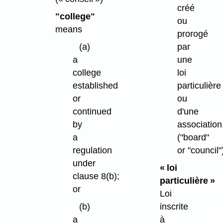
créé
"college"
ou
means
prorogé
(a)
par
a
une
college
loi
established
particulière
or
ou
continued
d'une
by
association
a
("board"
regulation
or "council"
under
« loi
clause 8(b);
particulière »
or
Loi
(b)
inscrite
a
à