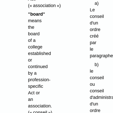
a)
(« association »)
Le
"board"
conseil
means
d'un
the
ordre
board
créé
of a
par
college
le
established
paragraphe
or
b)
continued
le
by a
conseil
profession-
ou
specific
conseil
Act or
d'administr
an
d'un
association.
ordre
(« conseil »)