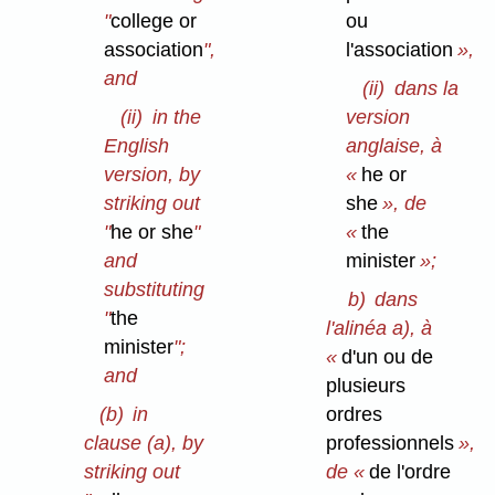
"
college or
ou
association
",
l'association
»,
and
(ii)
dans la
(ii)
in the
version
English
anglaise, à
version, by
«
he or
striking out
she
», de
"
he or she
"
«
the
and
minister
»;
substituting
b)
dans
"
the
l'alinéa a), à
minister
";
«
d'un ou de
and
plusieurs
(b)
in
ordres
clause (a), by
professionnels
»,
striking out
de «
de l'ordre