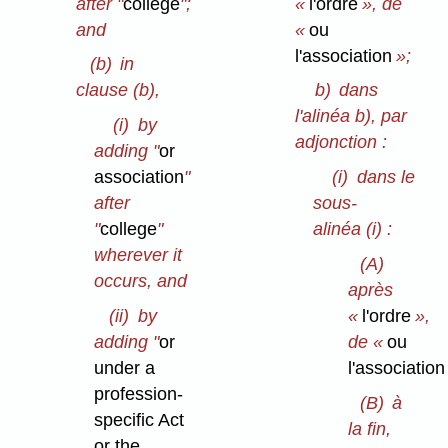
after "
college
";
«
l'ordre
», de
and
«
ou
l'association
»;
(b)
in
clause (b),
b)
dans
l'alinéa b), par
(i)
by
adjonction :
adding "
or
association
"
(i)
dans le
after
sous-
"
college
"
alinéa (i) :
wherever it
(A)
occurs, and
après
(ii)
by
«
l'ordre
»,
adding "
or
de «
ou
under a
l'association
profession-
(B)
à
specific Act
la fin,
or the