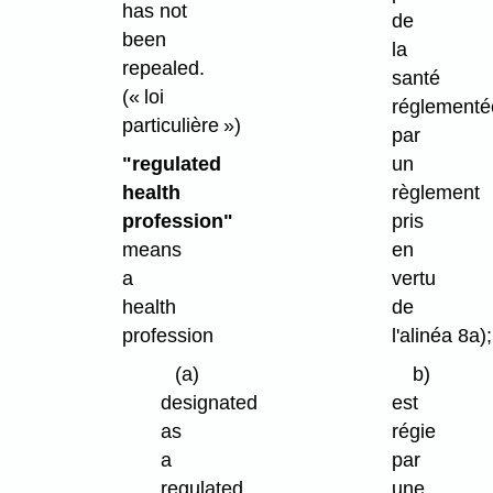
has not
de
been
la
repealed.
santé
(« loi
réglementé
particulière »)
par
"regulated
un
health
règlement
profession"
pris
means
en
a
vertu
health
de
profession
l'alinéa 8a);
(a)
b)
designated
est
as
régie
a
par
regulated
une