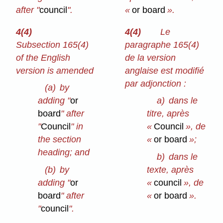
after "
council
".
«
or board
».
4(4)
4(4)
Le
Subsection 165(4)
paragraphe 165(4)
of the English
de la version
version is amended
anglaise est modifié
par adjonction :
(a)
by
adding "
or
a)
dans le
board
" after
titre, après
"
Council
" in
«
Council
», de
the section
«
or board
»;
heading; and
b)
dans le
(b)
by
texte, après
adding "
or
«
council
», de
board
" after
«
or board
».
"
council
".