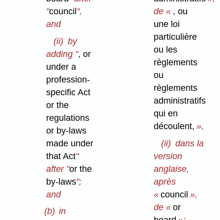
"
council
",
de «
, ou
and
une loi
particulière
(ii)
by
ou les
adding "
, or
règlements
under a
ou
profession-
règlements
specific Act
administratifs
or the
qui en
regulations
découlent,
»,
or by-laws
made under
(ii)
dans la
that Act
"
version
after "
or the
anglaise,
by-laws
";
après
and
«
council
»,
de «
or
(b)
in
board
»;