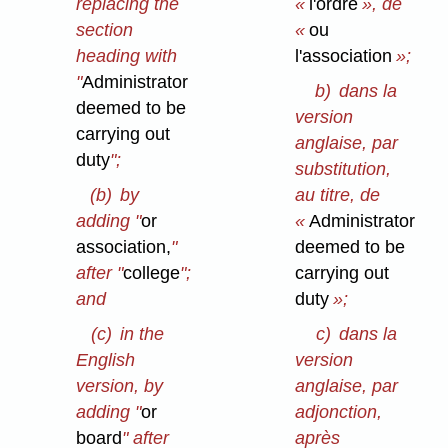
replacing the
«
l'ordre
», de
section
«
ou
heading with
l'association
»;
"
Administrator
b)
dans la
deemed to be
version
carrying out
anglaise, par
duty
";
substitution,
(b)
by
au titre, de
adding "
or
«
Administrator
association,
"
deemed to be
after "
college
";
carrying out
and
duty
»;
(c)
in the
c)
dans la
English
version
version, by
anglaise, par
adding "
or
adjonction,
board
" after
après