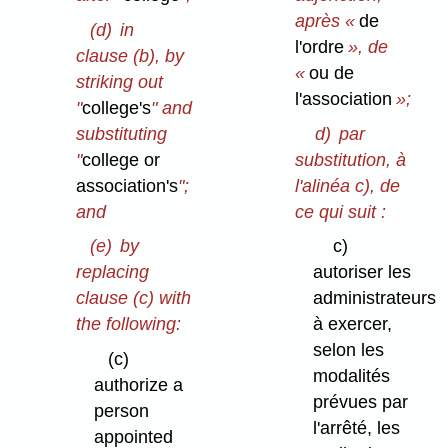
après «
de
(d)
in
l'ordre
», de
clause (b), by
«
ou de
striking out
l'association
»;
"
college's
" and
substituting
d)
par
"
college or
substitution, à
association's
";
l'alinéa c), de
and
ce qui suit :
(e)
by
c)
replacing
autoriser les
clause (c) with
administrateurs
the following:
à exercer,
selon les
(c)
modalités
authorize a
prévues par
person
l'arrêté, les
appointed