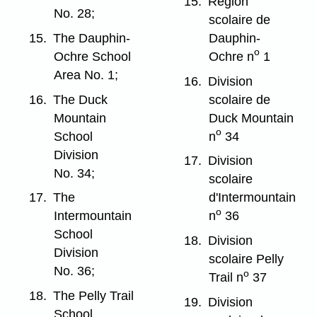
15.
Région
No. 28;
scolaire de
15.
The Dauphin-
Dauphin-
o
Ochre School
Ochre n
1
Area No. 1;
16.
Division
16.
The Duck
scolaire de
Mountain
Duck Mountain
o
School
n
34
Division
17.
Division
No. 34;
scolaire
17.
The
d'Intermountain
o
Intermountain
n
36
School
18.
Division
Division
scolaire Pelly
No. 36;
o
Trail n
37
18.
The Pelly Trail
19.
Division
School