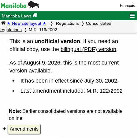
Français
≡
Manitoba Laws
★ New site layout ★
Regulations
Consolidated
regulations
M.R. 116/2002
This is an
unofficial version
. If you need an
official copy, use the
bilingual (PDF) version
.
As of August 9, 2026, this is the most current
version available.
It has been in effect since July 30, 2002.
Last amendment included:
M.R. 122/2002
Note
: Earlier consolidated versions are not available
online.
Amendments