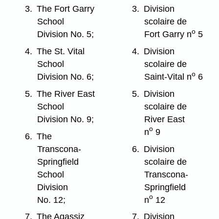
3.
The Fort Garry
3.
Division
School
scolaire de
o
Division No. 5;
Fort Garry n
5
4.
The St. Vital
4.
Division
School
scolaire de
o
Division No. 6;
Saint-Vital n
6
5.
The River East
5.
Division
School
scolaire de
Division No. 9;
River East
o
n
9
6.
The
Transcona-
6.
Division
Springfield
scolaire de
School
Transcona-
Division
Springfield
o
No. 12;
n
12
7.
The Agassiz
7.
Division