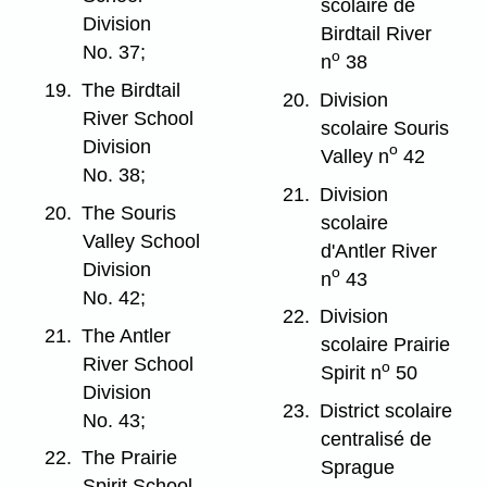
scolaire de
Division
Birdtail River
No. 37;
o
n
38
19.
The Birdtail
20.
Division
River School
scolaire Souris
Division
o
Valley n
42
No. 38;
21.
Division
20.
The Souris
scolaire
Valley School
d'Antler River
Division
o
n
43
No. 42;
22.
Division
21.
The Antler
scolaire Prairie
River School
o
Spirit n
50
Division
23.
District scolaire
No. 43;
centralisé de
22.
The Prairie
Sprague
Spirit School