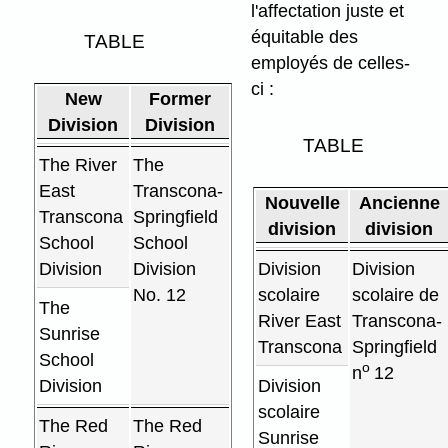
l'affectation juste et
équitable des
TABLE
employés de celles-
ci :
New
Former
Division
Division
TABLE
The River
The
East
Transcona-
Nouvelle
Ancienne
Transcona
Springfield
division
division
School
School
Division
Division
Division
Division
No. 12
scolaire
scolaire de
The
River East
Transcona-
Sunrise
Transcona
Springfield
School
o
n
12
Division
Division
scolaire
The Red
The Red
Sunrise