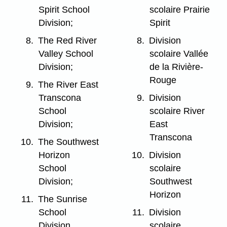
Spirit School
scolaire Prairie
Division;
Spirit
8.
The Red River
8.
Division
Valley School
scolaire Vallée
Division;
de la Rivière-
Rouge
9.
The River East
Transcona
9.
Division
School
scolaire River
Division;
East
Transcona
10.
The Southwest
Horizon
10.
Division
School
scolaire
Division;
Southwest
Horizon
11.
The Sunrise
School
11.
Division
Division.
scolaire