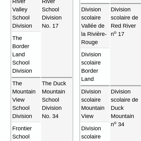
River
River
Valley
School
Division
Division
School
Division
scolaire
scolaire de
Division
No. 17
Vallée de
Red River
o
la Rivière-
n
17
The
Rouge
Border
Land
Division
School
scolaire
Division
Border
Land
The
The Duck
Mountain
Mountain
Division
Division
View
School
scolaire
scolaire de
School
Division
Mountain
Duck
Division
No. 34
View
Mountain
o
n
34
Frontier
Division
School
scolaire