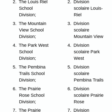
2.
The Louis Riel
2.
Division
School
scolaire Louis-
Division;
Riel
3.
The Mountain
3.
Division
View School
scolaire
Division;
Mountain View
4.
The Park West
4.
Division
School
scolaire Park
Division;
West
5.
The Pembina
5.
Division
Trails School
scolaire
Division;
Pembina Trails
6.
The Prairie
6.
Division
Rose School
scolaire Prairie
Division;
Rose
7.
The Prairie
7.
Division