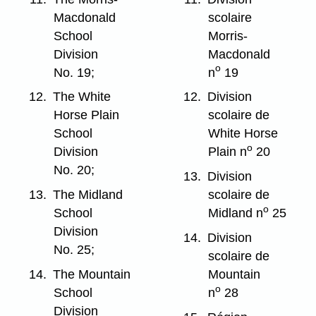
Macdonald
scolaire
School
Morris-
Division
Macdonald
o
No. 19;
n
19
12.
The White
12.
Division
Horse Plain
scolaire de
School
White Horse
o
Division
Plain n
20
No. 20;
13.
Division
13.
The Midland
scolaire de
o
School
Midland n
25
Division
14.
Division
No. 25;
scolaire de
14.
The Mountain
Mountain
o
School
n
28
Division