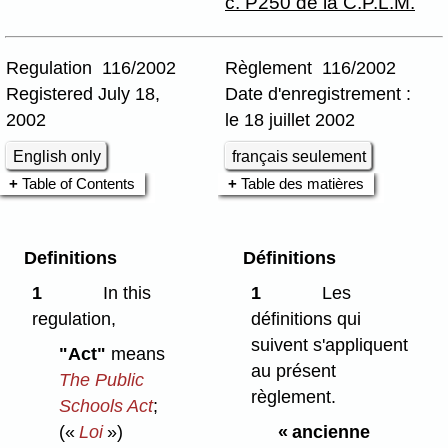
c. P250 de la C.P.L.M.
Regulation 116/2002
Règlement 116/2002
Registered July 18,
Date d'enregistrement :
2002
le 18 juillet 2002
English only
français seulement
Table of Contents
Table des matières
Definitions
Définitions
1
In this
1
Les
regulation,
définitions qui
suivent s'appliquent
"Act"
means
au présent
The Public
règlement.
Schools Act
;
(«
Loi
»)
« ancienne