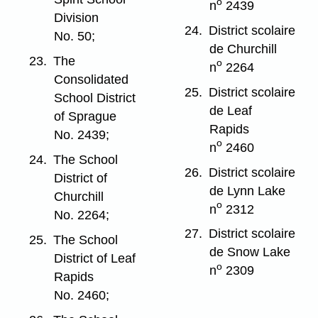
o
n
2439
Division
24.
District scolaire
No. 50;
de Churchill
23.
The
o
n
2264
Consolidated
25.
District scolaire
School District
de Leaf
of Sprague
Rapids
No. 2439;
o
n
2460
24.
The School
26.
District scolaire
District of
de Lynn Lake
Churchill
o
n
2312
No. 2264;
27.
District scolaire
25.
The School
de Snow Lake
District of Leaf
o
n
2309
Rapids
No. 2460;