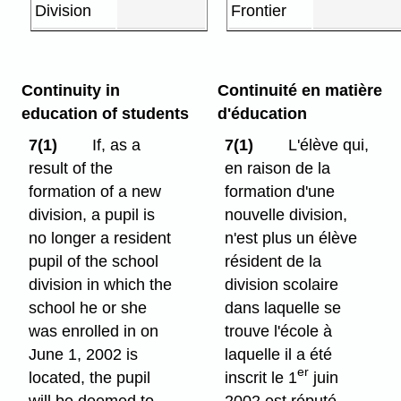
Division
Frontier
Continuity in
Continuité en matière
education of students
d'éducation
7(1)
If, as a
7(1)
L'élève qui,
result of the
en raison de la
formation of a new
formation d'une
division, a pupil is
nouvelle division,
no longer a resident
n'est plus un élève
pupil of the school
résident de la
division in which the
division scolaire
school he or she
dans laquelle se
was enrolled in on
trouve l'école à
June 1, 2002 is
laquelle il a été
er
located, the pupil
inscrit le 1
juin
will be deemed to
2002 est réputé