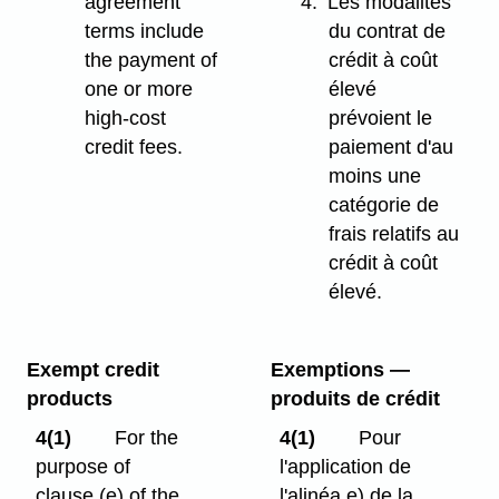
agreement
4.
Les modalités
terms include
du contrat de
the payment of
crédit à coût
one or more
élevé
high-cost
prévoient le
credit fees.
paiement d'au
moins une
catégorie de
frais relatifs au
crédit à coût
élevé.
Exempt credit
Exemptions —
products
produits de crédit
4(1)
For the
4(1)
Pour
purpose of
l'application de
clause (e) of the
l'alinéa e) de la