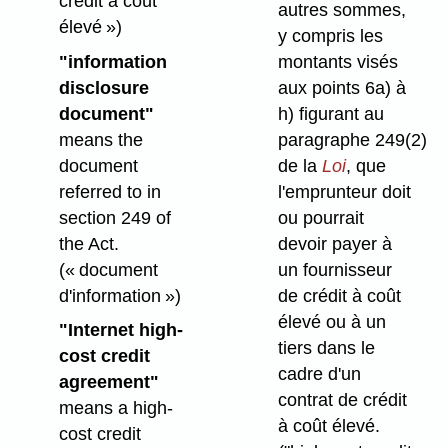
crédit à coût
autres sommes,
élevé »)
y compris les
"information
montants visés
disclosure
aux points 6a) à
document"
h) figurant au
means the
paragraphe 249(2)
document
de la
Loi
, que
referred to in
l'emprunteur doit
section 249 of
ou pourrait
the Act.
devoir payer à
(« document
un fournisseur
d'information »)
de crédit à coût
élevé ou à un
"Internet high-
tiers dans le
cost credit
cadre d'un
agreement"
contrat de crédit
means a high-
à coût élevé.
cost credit