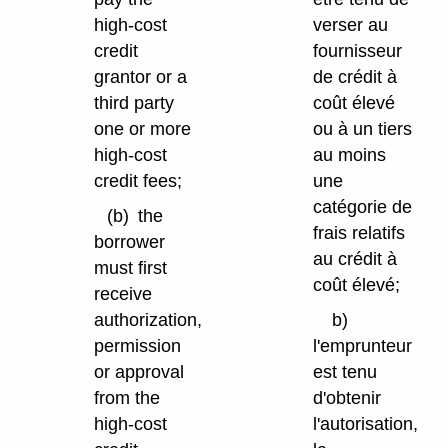
high-cost
verser au
credit
fournisseur
grantor or a
de crédit à
third party
coût élevé
one or more
ou à un tiers
high-cost
au moins
credit fees;
une
catégorie de
(b)
the
frais relatifs
borrower
au crédit à
must first
coût élevé;
receive
authorization,
b)
permission
l'emprunteur
or approval
est tenu
from the
d'obtenir
high-cost
l'autorisation,