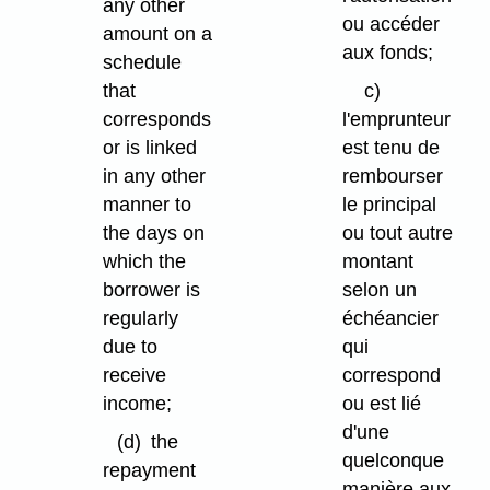
any other
ou accéder
amount on a
aux fonds;
schedule
that
c)
corresponds
l'emprunteur
or is linked
est tenu de
in any other
rembourser
manner to
le principal
the days on
ou tout autre
which the
montant
borrower is
selon un
regularly
échéancier
due to
qui
receive
correspond
income;
ou est lié
d'une
(d)
the
quelconque
repayment
manière aux