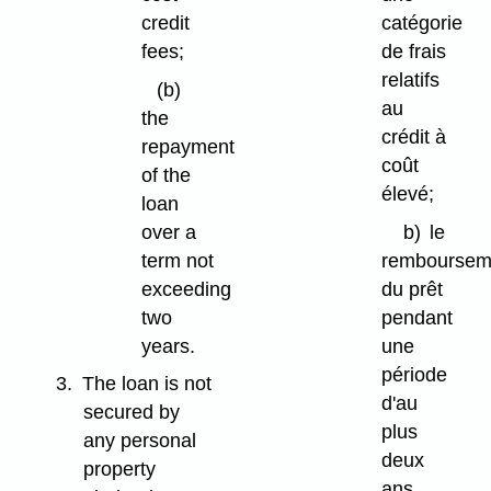
credit
catégorie
fees;
de frais
relatifs
(b)
au
the
crédit à
repayment
coût
of the
élevé;
loan
over a
b)
le
term not
remboursem
exceeding
du prêt
two
pendant
years.
une
période
3.
The loan is not
d'au
secured by
plus
any personal
deux
property
ans.