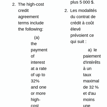
plus 5 000 $.
2.
The high-cost
credit
2.
Les modalités
agreement
du contrat de
terms include
crédit à coût
the following:
élevé
prévoient ce
(a)
qui suit :
the
payment
a)
le
of
paiement
interest
d'intérêts
at a rate
à un
of up to
taux
32%
maximal
and one
de 32 %
or more
et d'au
high-
moins
cost
une