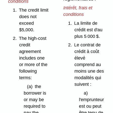
conditions
Intérêt, frais et
1.
The credit limit
conditions
does not
exceed
1.
La limite de
$5,000.
crédit est d'au
plus 5 000 $.
2.
The high-cost
credit
2.
Le contrat de
agreement
crédit à coût
includes one
élevé
or more
of the
comprend au
following
moins une des
terms:
modalités qui
suivent :
(a)
the
borrower is
a)
or may be
l'emprunteur
required to
est ou peut
pay the
être tenu de