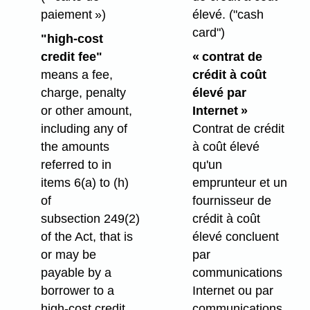
paiement »)
élevé.
("cash
card")
"high-cost
credit fee"
« contrat de
means a fee,
crédit à coût
charge, penalty
élevé par
or other amount,
Internet »
including any of
Contrat de crédit
the amounts
à coût élevé
referred to in
qu'un
items 6(a) to (h)
emprunteur et un
of
fournisseur de
subsection 249(2)
crédit à coût
of the Act, that is
élevé concluent
or may be
par
payable by a
communications
borrower to a
Internet ou par
high-cost credit
communications