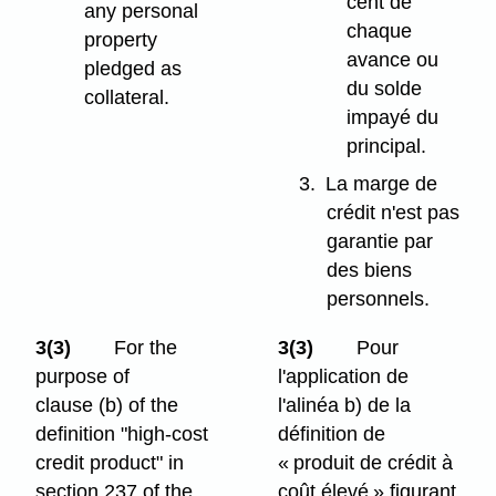
cent de
any personal
chaque
property
avance ou
pledged as
du solde
collateral.
impayé du
principal.
3.
La marge de
crédit n'est pas
garantie par
des biens
personnels.
3(3)
For the
3(3)
Pour
purpose of
l'application de
clause (b) of the
l'alinéa b) de la
definition "high-cost
définition de
credit product" in
« produit de crédit à
section 237 of the
coût élevé » figurant