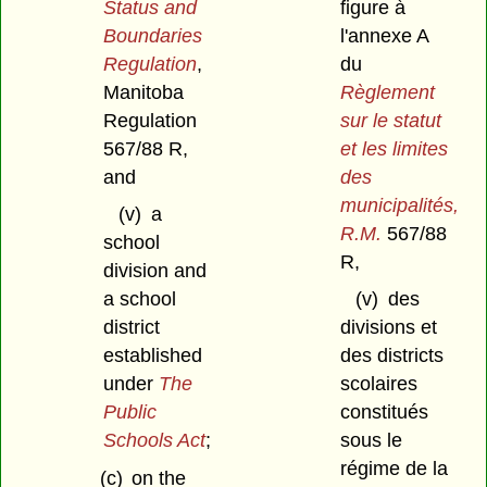
Status and
figure à
Boundaries
l'annexe A
Regulation
,
du
Manitoba
Règlement
Regulation
sur le statut
567/88 R,
et les limites
and
des
municipalités,
(v)
a
R.M.
567/88
school
R,
division and
a school
(v)
des
district
divisions et
established
des districts
under
The
scolaires
Public
constitués
Schools Act
;
sous le
régime de la
(c)
on the