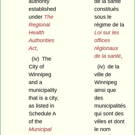
authority
de la santé
established
constitués
under
The
sous le
Regional
régime de la
Health
Loi sur les
Authorities
offices
Act
,
régionaux
de la santé
,
(iv)
The
City of
(iv)
de la
Winnipeg
ville de
and a
Winnipeg
municipality
ainsi que
that is a city,
des
as listed in
municipalités
Schedule A
qui sont des
of the
villes et dont
Municipal
le nom