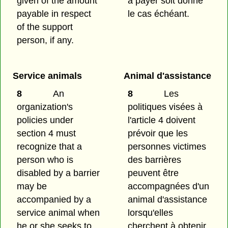
given of the amount
à payer soit donné
payable in respect
le cas échéant.
of the support
person, if any.
Service animals
Animal d'assistance
8
An
8
Les
organization's
politiques visées à
policies under
l'article 4 doivent
section 4 must
prévoir que les
recognize that a
personnes victimes
person who is
des barrières
disabled by a barrier
peuvent être
may be
accompagnées d'un
accompanied by a
animal d'assistance
service animal when
lorsqu'elles
he or she seeks to
cherchent à obtenir