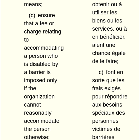
means;
obtenir ou à
utiliser les
(c)
ensure
biens ou les
that a fee or
services, ou à
charge relating
en bénéficier,
to
aient une
accommodating
chance égale
a person who
de le faire;
is disabled by
a barrier is
c)
font en
imposed only
sorte que les
if the
frais exigés
organization
pour répondre
cannot
aux besoins
reasonably
spéciaux des
accommodate
personnes
the person
victimes de
otherwise;
barrières