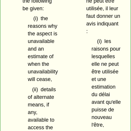
the following
ne peut être
be given:
utilisée, il leur
faut donner un
(i)
the
avis indiquant
reasons why
:
the aspect is
unavailable
(i)
les
and an
raisons pour
estimate of
lesquelles
when the
elle ne peut
unavailability
être utilisée
will cease,
et une
estimation
(ii)
details
du délai
of alternate
avant qu'elle
means, if
puisse de
any,
nouveau
available to
l'être,
access the