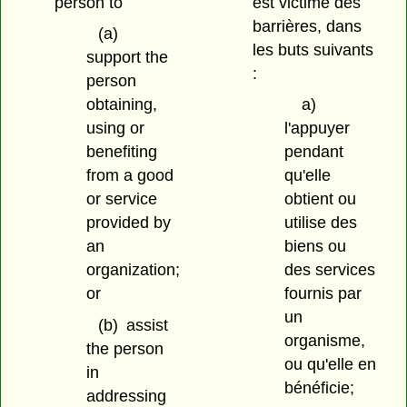
person to
est victime des
barrières, dans
(a)
les buts suivants
support the
:
person
obtaining,
a)
using or
l'appuyer
benefiting
pendant
from a good
qu'elle
or service
obtient ou
provided by
utilise des
an
biens ou
organization;
des services
or
fournis par
un
(b)
assist
organisme,
the person
ou qu'elle en
in
bénéficie;
addressing