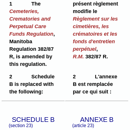
1
The
présent règlement
Cemeteries,
modifie le
Crematories and
Règlement sur les
Perpetual Care
cimetières, les
Funds Regulation
,
crématoires et les
Manitoba
fonds d'entretien
Regulation 382/87
perpétuel
,
R, is amended by
R.M.
382/87 R.
this regulation.
2
Schedule
2
L'annexe
B is replaced with
B est remplacée
the following:
par ce qui suit :
SCHEDULE B
ANNEXE B
(section 23)
(article 23)