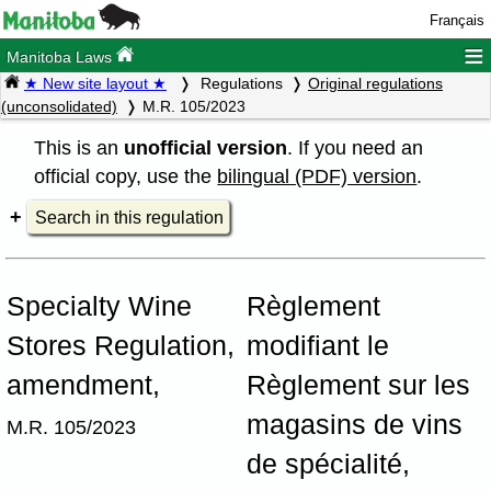
Français
≡
Manitoba Laws
★ New site layout ★
Regulations
Original regulations
(unconsolidated)
M.R. 105/2023
This is an
unofficial version
. If you need an
official copy, use the
bilingual (PDF) version
.
Search in this regulation
Specialty Wine
Règlement
Stores Regulation,
modifiant le
amendment,
Règlement sur les
magasins de vins
M.R. 105/2023
de spécialité,