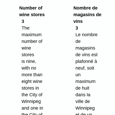
Number of
Nombre de
wine stores
magasins de
3
vins
The
3
maximum
Le nombre
number of
de
wine
magasins
stores
de vins est
is nine,
plafonné à
with no
neuf, soit
more than
un
eight wine
maximum
stores in
de huit
the City of
dans la
Winnipeg
ville de
and one in
Winnipeg
the City of
et de un