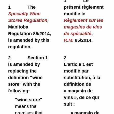
1
Le
1
The
présent règlement
Specialty Wine
modifie le
Stores Regulation
,
Règlement sur les
Manitoba
magasins de vins
Regulation 85/2014,
de spécialité
,
is amended by this
R.M.
85/2014.
regulation.
2
Section 1
2
is amended by
L'article 1 est
replacing the
modifié par
definition "wine
substitution, à la
store" with the
définition de
following:
« magasin de
vins », de ce qui
"wine store"
suit :
means the
premises that
« magasin de