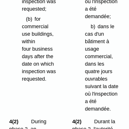
inspection was
où l'inspection
requested;
a été
demandée;
(b)
for
commercial
b)
dans le
use buildings,
cas d'un
within
bâtiment à
four business
usage
days after the
commercial,
date on which
dans les
inspection was
quatre jours
requested.
ouvrables
suivant la date
où l'inspection
a été
demandée.
4(2)
During
4(2)
Durant la
phase 2, an
phase 2, l'autorité