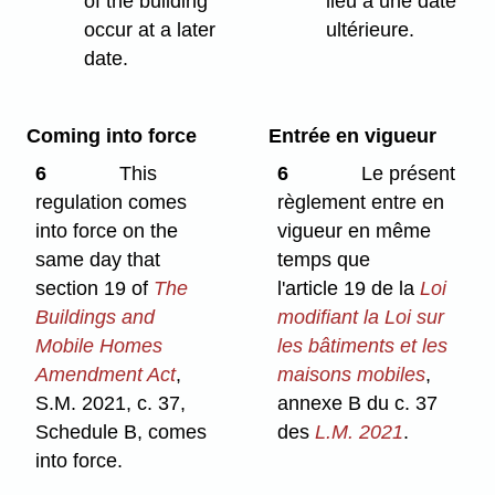
of the building
lieu à une date
occur at a later
ultérieure.
date.
Coming into force
Entrée en vigueur
6
This
6
Le présent
regulation comes
règlement entre en
into force on the
vigueur en même
same day that
temps que
section 19 of
The
l'article 19 de la
Loi
Buildings and
modifiant la Loi sur
Mobile Homes
les bâtiments et les
Amendment Act
,
maisons mobiles
,
S.M. 2021, c. 37,
annexe B du c. 37
Schedule B, comes
des
L.M. 2021
.
into force.