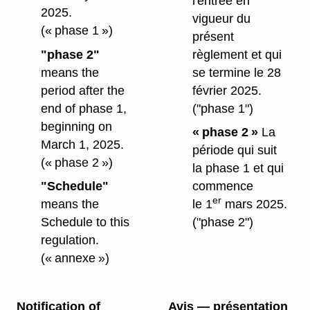
l'entrée en
2025.
vigueur du
(« phase 1 »)
présent
"phase 2"
règlement et qui
means the
se termine le 28
period after the
février 2025.
end of phase 1,
("phase 1")
beginning on
« phase 2 »
La
March 1, 2025.
période qui suit
(« phase 2 »)
la phase 1 et qui
"Schedule"
commence
er
means the
le 1
mars 2025.
Schedule to this
("phase 2")
regulation.
(« annexe »)
Notification of
Avis — présentation