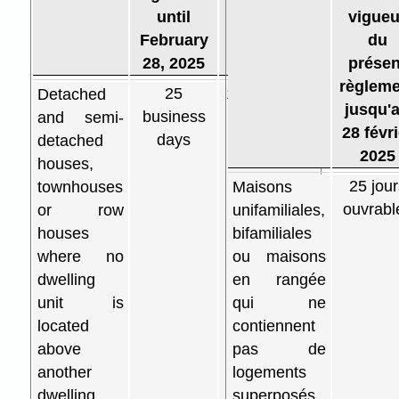
until
vigueu
February
du
28, 2025
présen
règleme
25
10 business
Detached
jusqu'
business
days
and semi-
28 févri
days
detached
2025
houses,
25 jour
townhouses
Maisons
ouvrabl
or row
unifamiliales,
houses
bifamiliales
where no
ou maisons
dwelling
en rangée
unit is
qui ne
located
contiennent
above
pas de
another
logements
dwelling
superposés