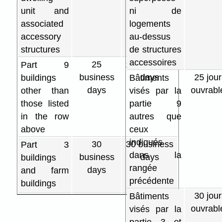
unit and
ni de
associated
logements
accessory
au-dessus
structures
de structures
accessoires
25
15 business
Part 9
business
days
25 jour
buildings
Bâtiments
days
ouvrabl
other than
visés par la
those listed
partie 9
in the row
autres que
above
ceux
indiqués
30
30 business
Part 3
dans la
business
days
buildings
rangée
days
and farm
précédente
buildings
30 jour
Bâtiments
ouvrabl
visés par la