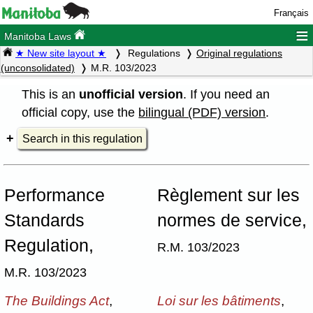
Français
≡
Manitoba Laws
★ New site layout ★
Regulations
Original regulations
(unconsolidated)
M.R. 103/2023
This is an
unofficial version
. If you need an
official copy, use the
bilingual (PDF) version
.
Search in this regulation
Performance
Règlement sur les
Standards
normes de service,
Regulation,
R.M. 103/2023
M.R. 103/2023
The Buildings Act
,
Loi sur les bâtiments
,