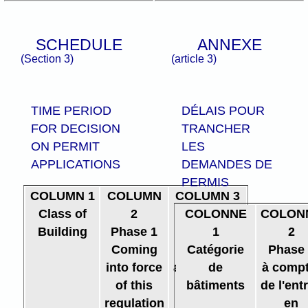
SCHEDULE
ANNEXE
(Section 3)
(article 3)
TIME PERIOD
DÉLAIS POUR
FOR DECISION
TRANCHER
ON PERMIT
LES
APPLICATIONS
DEMANDES DE
PERMIS
COLUMN 1
COLUMN
COLUMN 3
Class of
2
Phase 2
COLONNE
COLON
Building
Phase 1
March 1,
1
2
Coming
Catégorie
2025
Phase 
into force
and onward
de
à compt
of this
bâtiments
de l'ent
regulation
en