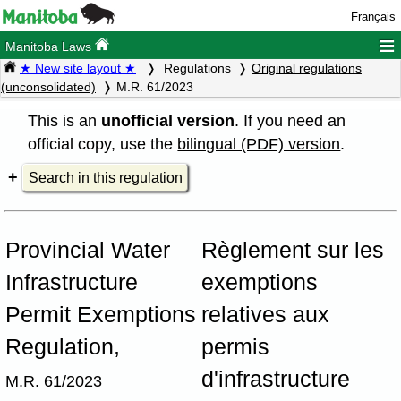
Français
≡
Manitoba Laws
★ New site layout ★
Regulations
Original regulations
(unconsolidated)
M.R. 61/2023
This is an
unofficial version
. If you need an
official copy, use the
bilingual (PDF) version
.
Search in this regulation
Provincial Water
Règlement sur les
Infrastructure
exemptions
Permit Exemptions
relatives aux
Regulation,
permis
d'infrastructure
M.R. 61/2023