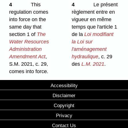
4
This
4
Le présent
regulation comes
règlement entre en
into force on the
vigueur en même
same day that
temps que l'article 1
section 1 of
The
de la
Loi modifiant
Water Resources
la Loi sur
Administration
l'aménagement
Amendment Act
,
hydraulique
, c. 29
S.M. 2021, c. 29,
des
L.M. 2021
.
comes into force.
Accessibility
Disclaimer
Copyright
Privacy
Contact Us