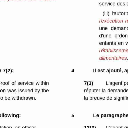
service des 
(iii)
l'autor
l'exécution 
une demand
d'une ordon
enfants en 
l'établisse
alimentaires
 7(2):
4
Il est ajouté, 
roof of service within
7(3)
L'agent pe
tion was issued by the
réputer la demande 
 to be withdrawn.
la preuve de signifi
ollowing:
5
Le paragraphe 
tion, an officer
13(3)
L'agent qu