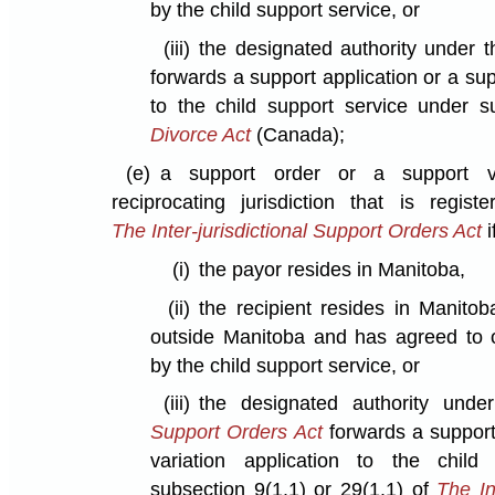
by the child support service, or
(iii)
the designated authority under 
forwards a support application or a sup
to the child support service under s
Divorce Act
(Canada);
(e)
a support order or a support v
reciprocating jurisdiction that is regis
The Inter-jurisdictional Support Orders Act
i
(i)
the payor resides in Manitoba,
(ii)
the recipient resides in Manito
outside Manitoba and has agreed to o
by the child support service, or
(iii)
the designated authority under
Support Orders Act
forwards a support 
variation application to the child
subsection 9(1.1) or 29(1.1) of
The In