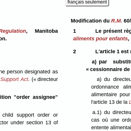
français seulement
Modification du
R.M.
60/
egulation
, Manitoba
1
Le présent rè
on.
aliments pour enfants
,
2
L'article 1 est
a)
par substi
« cessionnaire de 
he person designated as
 Support Act
.
(« directeur
a)
du direct
ordonnance ali
alimentaire pou
nition "order assignee"
l'article 13 de la
a.1)
du directe
 child support order or
cas où une ordo
tor under section 13 of
entente alimentai