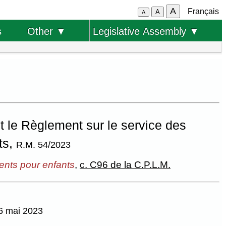
A
Français
A
A
s
Other ▼
Legislative Assembly ▼
 le Règlement sur le service des
ts,
R.M. 54/2023
ments pour enfants
,
c. C96 de la C.P.L.M.
26 mai 2023