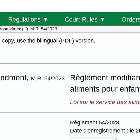
Order
Regulations ▼
Court Rules ▼
onsolidated)
M.R. 54/2023
al copy, use the
bilingual (PDF) version
.
mendment,
Règlement modifiant
M.R. 54/2023
aliments pour enfan
Loi sur le service des ali
Règlement 54/2023
Date d'enregistrement : le 