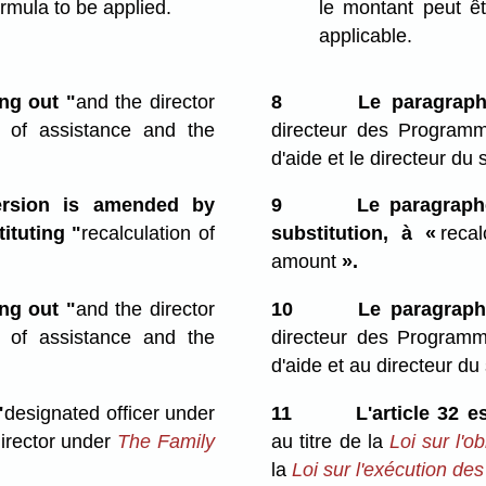
ormula to be applied.
le montant peut êt
applicable.
ng out "
and the director
8
Le paragraph
r of assistance and the
directeur des Program
d'aide et le directeur d
ersion is amended by
9
Le paragraphe
ituting "
recalculation of
substitution, à «
reca
amount
».
ng out "
and the director
10
Le paragraph
r of assistance and the
directeur des Programm
d'aide et au directeur d
"
designated officer under
11
L'article 32 e
irector under
The Family
au titre de la
Loi sur l'o
la
Loi sur l'exécution des