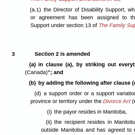
(a.1)
the Director of Disability Support, w
or agreement has been assigned to the 
Support under section 13 of
The Family Su
3
Section 2 is amended
(a)
in clause (a), by striking out everyt
(Canada)
"; and
(b)
by adding the following after clause (
(d)
a support order or a support variati
province or territory under the
Divorce Act
(
(i)
the payor resides in Manitoba,
(ii)
the recipient resides in Manito
outside Manitoba and has agreed to o