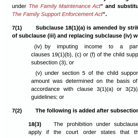
under
The Family Maintenance Act
" and substit
The Family Support Enforcement Act
".
7(1)
Subclause 18(1)⁠(a) is amended by stri
of subclause (iii) and replacing subclause (iv) w
(iv)
by imputing income to a par
clauses 19(1)⁠(b), (c) or (f) of the child sup
subsection (3), or
(v)
under section 5 of the child suppor
amount was determined on the basis of 
accordance with clause 3(1)⁠(a) or 3(2)⁠
guidelines; or
7(2)
The following is added after subsectio
18(3)
The prohibition under subclause (
apply if the court order states that