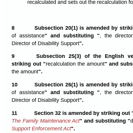
recalculated and sets out the recalculation f
8
Subsection 20(1) is amended by striki
of assistance
" and substituting "
, the directo
Director of Disability Support
".
9
Subsection 25(3) of the English v
striking out "
recalculation the amount
" and subst
the amount
".
10
Subsection 26(1) is amended by striki
of assistance
" and substituting "
, the directo
Director of Disability Support
".
11
Section 32 is amended by striking out 
The Family Maintenance Act
" and substituting "
d
Support Enforcement Act
".