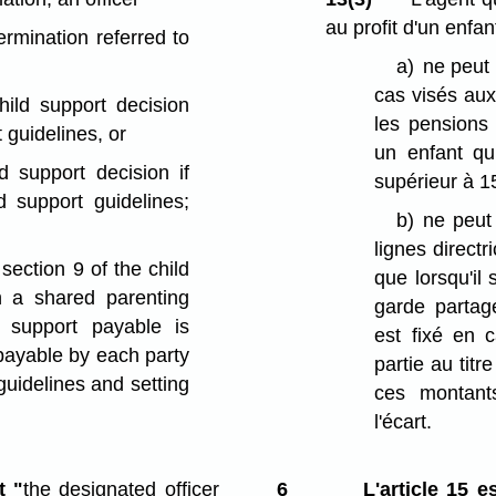
au profit d'un enfant
rmination referred to
a)
ne peut 
cas visés aux 
child support decision
les pensions 
t guidelines, or
un enfant qu
ld support decision if
supérieur à 1
 support guidelines;
b)
ne peut 
lignes direct
ection 9 of the child
que lorsqu'il
h a shared parenting
garde partagé
 support payable is
est fixé en 
payable by each party
partie au titr
guidelines and setting
ces montant
l'écart.
t "
the designated officer
6
L'article 15 e