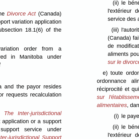
(ii)
le bén
l'extérieur
the
Divorce Act
(Canada)
service des 
port variation application
ubsection 18.1(6) of the
(iii)
l'auto
(Canada) fa
de modifica
ariation order from a
aliments pou
tered in Manitoba under
sur le divorc
f
e)
toute ordo
ordonnance ali
ba and the payor resides
réciprocité et q
r requests recalculation
sur l'établisse
alimentaires
, dan
The Inter-jurisdictional
(i)
le pay
application or a support
(ii)
le bén
 support service under
l'extérieur
ter-jurisdictional Support