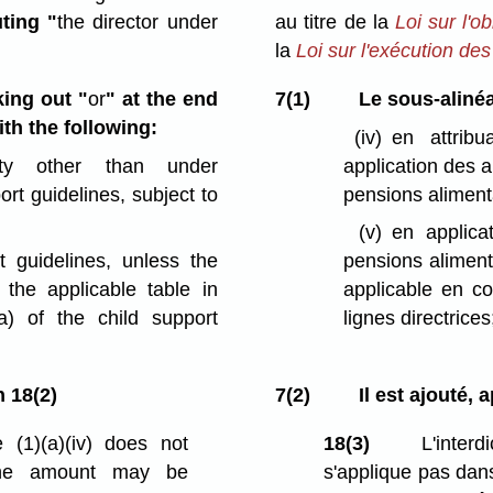
uting "
the director under
au titre de la
Loi sur l'o
la
Loi sur l'exécution des
king out "
or
" at the end
7(1)
Le sous-alinéa 
ith the following:
(iv)
en attrib
ty other than under
application des a
port guidelines, subject to
pensions aliment
(v)
en applicat
t guidelines, unless the
pensions alimenta
the applicable table in
applicable en co
(a) of the child support
lignes directrices
n 18(2)
7(2)
Il est ajouté, 
1)⁠(a)⁠(iv) does not
18(3)
L'interdi
 the amount may be
s'applique pas dans