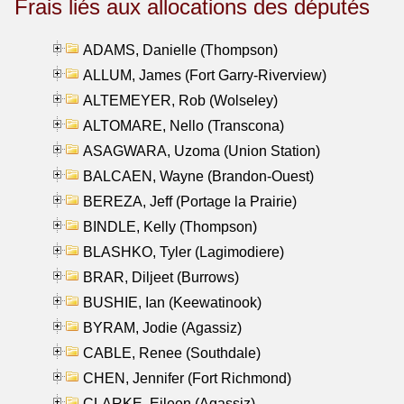
Frais liés aux allocations des députés
ADAMS, Danielle (Thompson)
ALLUM, James (Fort Garry-Riverview)
ALTEMEYER, Rob (Wolseley)
ALTOMARE, Nello (Transcona)
ASAGWARA, Uzoma (Union Station)
BALCAEN, Wayne (Brandon-Ouest)
BEREZA, Jeff (Portage la Prairie)
BINDLE, Kelly (Thompson)
BLASHKO, Tyler (Lagimodiere)
BRAR, Diljeet (Burrows)
BUSHIE, Ian (Keewatinook)
BYRAM, Jodie (Agassiz)
CABLE, Renee (Southdale)
CHEN, Jennifer (Fort Richmond)
CLARKE, Eileen (Agassiz)