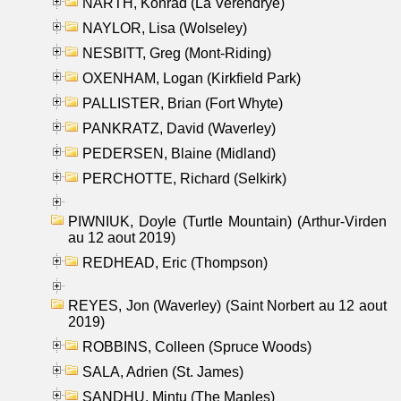
NARTH, Konrad (La Verendrye)
NAYLOR, Lisa (Wolseley)
NESBITT, Greg (Mont-Riding)
OXENHAM, Logan (Kirkfield Park)
PALLISTER, Brian (Fort Whyte)
PANKRATZ, David (Waverley)
PEDERSEN, Blaine (Midland)
PERCHOTTE, Richard (Selkirk)
PIWNIUK, Doyle (Turtle Mountain) (Arthur-Virden
au 12 aout 2019)
REDHEAD, Eric (Thompson)
REYES, Jon (Waverley) (Saint Norbert au 12 aout
2019)
ROBBINS, Colleen (Spruce Woods)
SALA, Adrien (St. James)
SANDHU, Mintu (The Maples)