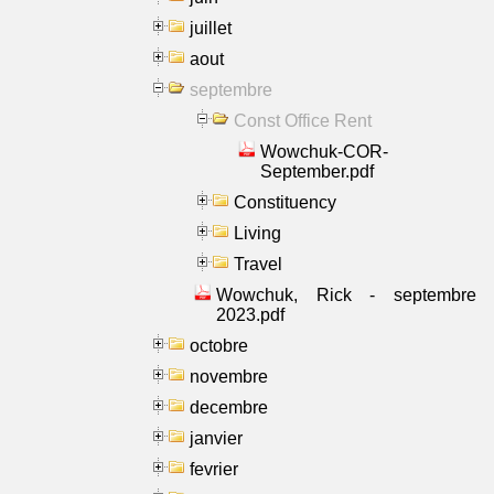
juillet
aout
septembre
Const Office Rent
Wowchuk-COR-
September.pdf
Constituency
Living
Travel
Wowchuk, Rick - septembre
2023.pdf
octobre
novembre
decembre
janvier
fevrier