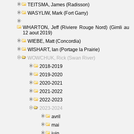
TEITSMA, James (Radisson)
WASYLIW, Mark (Fort Garry)
WHARTON, Jeff (Riviere Rouge Nord) (Gimli au
12 aout 2019)
WIEBE, Matt (Concordia)
WISHART, Ian (Portage la Prairie)
WOWCHUK, Rick (Swan River)
2018-2019
2019-2020
2020-2021
2021-2022
2022-2023
2023-2024
avril
mai
juin