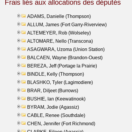
Frais liés aux allocations des députés
ADAMS, Danielle (Thompson)
ALLUM, James (Fort Garry-Riverview)
ALTEMEYER, Rob (Wolseley)
ALTOMARE, Nello (Transcona)
ASAGWARA, Uzoma (Union Station)
BALCAEN, Wayne (Brandon-Ouest)
BEREZA, Jeff (Portage la Prairie)
BINDLE, Kelly (Thompson)
BLASHKO, Tyler (Lagimodiere)
BRAR, Diljeet (Burrows)
BUSHIE, Ian (Keewatinook)
BYRAM, Jodie (Agassiz)
CABLE, Renee (Southdale)
CHEN, Jennifer (Fort Richmond)
CLARKE, Eileen (Agassiz)