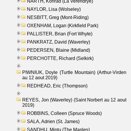
NARTH, Konrad (La Verendrye)
NAYLOR, Lisa (Wolseley)
NESBITT, Greg (Mont-Riding)
OXENHAM, Logan (Kirkfield Park)
PALLISTER, Brian (Fort Whyte)
PANKRATZ, David (Waverley)
PEDERSEN, Blaine (Midland)
PERCHOTTE, Richard (Selkirk)
PIWNIUK, Doyle (Turtle Mountain) (Arthur-Virden
au 12 aout 2019)
REDHEAD, Eric (Thompson)
REYES, Jon (Waverley) (Saint Norbert au 12 aout
2019)
ROBBINS, Colleen (Spruce Woods)
SALA, Adrien (St. James)
SANDHU, Mintu (The Maples)