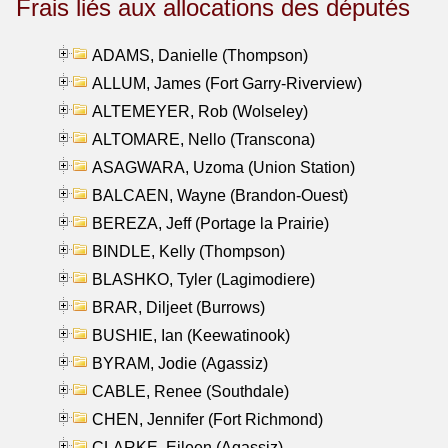
Frais liés aux allocations des députés
ADAMS, Danielle (Thompson)
ALLUM, James (Fort Garry-Riverview)
ALTEMEYER, Rob (Wolseley)
ALTOMARE, Nello (Transcona)
ASAGWARA, Uzoma (Union Station)
BALCAEN, Wayne (Brandon-Ouest)
BEREZA, Jeff (Portage la Prairie)
BINDLE, Kelly (Thompson)
BLASHKO, Tyler (Lagimodiere)
BRAR, Diljeet (Burrows)
BUSHIE, Ian (Keewatinook)
BYRAM, Jodie (Agassiz)
CABLE, Renee (Southdale)
CHEN, Jennifer (Fort Richmond)
CLARKE, Eileen (Agassiz)