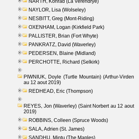
NARTH, Konrad (La Verendrye)
NAYLOR, Lisa (Wolseley)
NESBITT, Greg (Mont-Riding)
OXENHAM, Logan (Kirkfield Park)
PALLISTER, Brian (Fort Whyte)
PANKRATZ, David (Waverley)
PEDERSEN, Blaine (Midland)
PERCHOTTE, Richard (Selkirk)
PIWNIUK, Doyle (Turtle Mountain) (Arthur-Virden
au 12 aout 2019)
REDHEAD, Eric (Thompson)
REYES, Jon (Waverley) (Saint Norbert au 12 aout
2019)
ROBBINS, Colleen (Spruce Woods)
SALA, Adrien (St. James)
SANDHU, Mintu (The Maples)