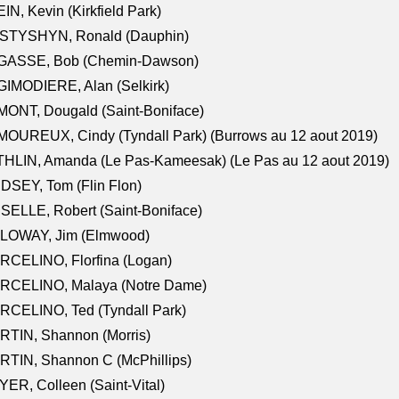
IN, Kevin (Kirkfield Park)
STYSHYN, Ronald (Dauphin)
GASSE, Bob (Chemin-Dawson)
IMODIERE, Alan (Selkirk)
ONT, Dougald (Saint-Boniface)
OUREUX, Cindy (Tyndall Park) (Burrows au 12 aout 2019)
HLIN, Amanda (Le Pas-Kameesak) (Le Pas au 12 aout 2019)
DSEY, Tom (Flin Flon)
SELLE, Robert (Saint-Boniface)
LOWAY, Jim (Elmwood)
RCELINO, Florfina (Logan)
RCELINO, Malaya (Notre Dame)
RCELINO, Ted (Tyndall Park)
RTIN, Shannon (Morris)
TIN, Shannon C (McPhillips)
ER, Colleen (Saint-Vital)