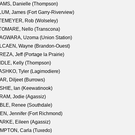
AMS, Danielle (Thompson)
UM, James (Fort Garry-Riverview)
TEMEYER, Rob (Wolseley)
TOMARE, Nello (Transcona)
AGWARA, Uzoma (Union Station)
LCAEN, Wayne (Brandon-Ouest)
EZA, Jeff (Portage la Prairie)
NDLE, Kelly (Thompson)
SHKO, Tyler (Lagimodiere)
R, Diljeet (Burrows)
HIE, Ian (Keewatinook)
AM, Jodie (Agassiz)
BLE, Renee (Southdale)
N, Jennifer (Fort Richmond)
RKE, Eileen (Agassiz)
MPTON, Carla (Tuxedo)