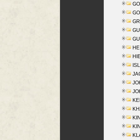
GO
GO
GR
GU
GU
HE
HIE
ISL
JA
JOH
JOH
KEN
KHA
KI
KIN
KL