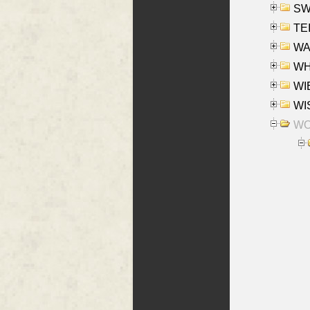
SW
TE
WAS
WHA
WIE
WIS
WO