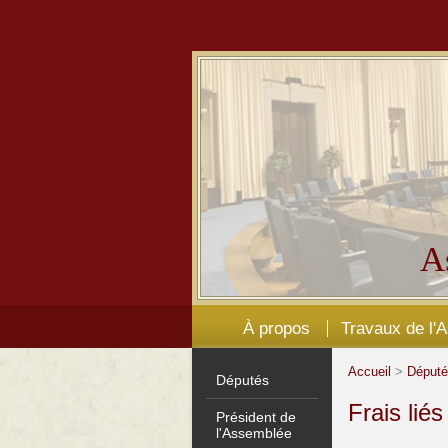
A
À propos
Travaux de l'
Accueil
>
Déput
Députés
Frais lié
Président de
l'Assemblée