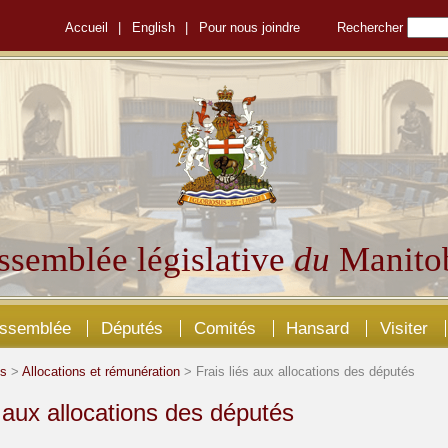
Accueil
|
English
|
Pour nous joindre
Rechercher
ssemblée législative
du
Manito
Assemblée
Députés
Comités
Hansard
Visiter
és
>
Allocations et rémunération
> Frais liés aux allocations des députés
s aux allocations des députés