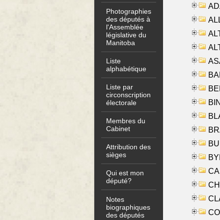
AD
Photographies
des députés à
ALL
l'Assemblée
AL
législative du
Manitoba
AL
AS
Liste
alphabétique
BA
Liste par
BER
circonscription
BI
électorale
BLA
Membres du
Cabinet
BRA
BUS
Attribution des
sièges
BYR
CA
Qui est mon
député?
CHE
CLA
Notes
biographiques
CO
des députés