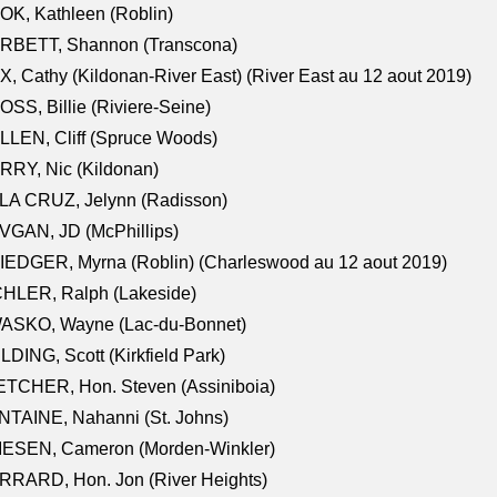
K, Kathleen (Roblin)
RBETT, Shannon (Transcona)
, Cathy (Kildonan-River East) (River East au 12 aout 2019)
SS, Billie (Riviere-Seine)
LEN, Cliff (Spruce Woods)
RY, Nic (Kildonan)
LA CRUZ, Jelynn (Radisson)
VGAN, JD (McPhillips)
EDGER, Myrna (Roblin) (Charleswood au 12 aout 2019)
CHLER, Ralph (Lakeside)
ASKO, Wayne (Lac-du-Bonnet)
LDING, Scott (Kirkfield Park)
TCHER, Hon. Steven (Assiniboia)
TAINE, Nahanni (St. Johns)
IESEN, Cameron (Morden-Winkler)
RRARD, Hon. Jon (River Heights)