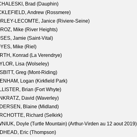
CHALESKI, Brad (Dauphin)
CKLEFIELD, Andrew (Rossmere)
RLEY-LECOMTE, Janice (Riviere-Seine)
OZ, Mike (River Heights)
ES, Jamie (Saint-Vital)
ES, Mike (Riel)
RTH, Konrad (La Verendrye)
LOR, Lisa (Wolseley)
BITT, Greg (Mont-Riding)
NHAM, Logan (Kirkfield Park)
LISTER, Brian (Fort Whyte)
NKRATZ, David (Waverley)
DERSEN, Blaine (Midland)
RCHOTTE, Richard (Selkirk)
NIUK, Doyle (Turtle Mountain) (Arthur-Virden au 12 aout 2019)
DHEAD, Eric (Thompson)