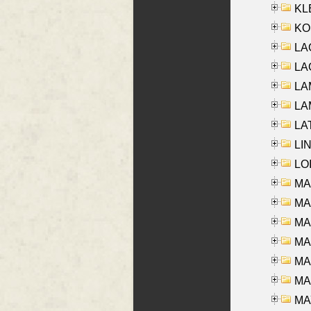
KLE
KO
LA
LAG
LAM
LAM
LAT
LIN
LOI
MA
MA
MA
MA
MA
MAR
MAY