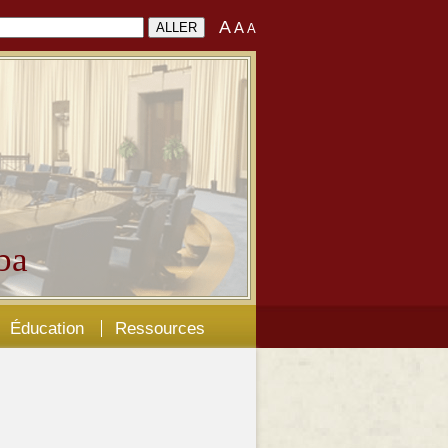
A
A
A
ba
Éducation
Ressources