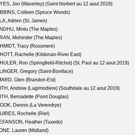
ES, Jon (Waverley) (Saint Norbert au 12 aout 2019)
BBINS, Colleen (Spruce Woods)
A, Adrien (St. James)
NDHU, Mintu (The Maples)
RAN, Mohinder (The Maples)
HMIDT, Tracy (Rossmere)
OTT, Rachelle (Kildonan-River East)
ULER, Ron (Springfield-Ritchot) (St. Paul au 12 aout 2019)
INGER, Gregory (Saint-Boniface)
ARD, Glen (Brandon-Est)
TH, Andrew (Lagimodiere) (Southdale au 12 aout 2019)
TH, Bernadette (Point Douglas)
OOK, Dennis (La Verendrye)
IRES, Rochelle (Riel)
EFANSON, Heather (Tuxedo)
ONE, Lauren (Midland)