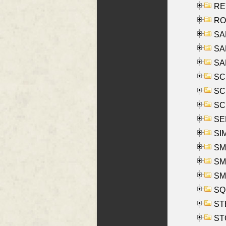
REY
RO
SAL
SA
SA
SC
SCH
SCH
SEL
SIM
SMI
SMI
SM
SQU
ST
ST