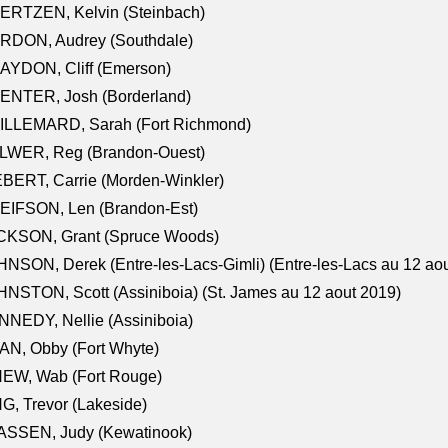
ERTZEN, Kelvin (Steinbach)
RDON, Audrey (Southdale)
AYDON, Cliff (Emerson)
ENTER, Josh (Borderland)
ILLEMARD, Sarah (Fort Richmond)
LWER, Reg (Brandon-Ouest)
BERT, Carrie (Morden-Winkler)
EIFSON, Len (Brandon-Est)
CKSON, Grant (Spruce Woods)
NSON, Derek (Entre-les-Lacs-Gimli) (Entre-les-Lacs au 12 ao
NSTON, Scott (Assiniboia) (St. James au 12 aout 2019)
NEDY, Nellie (Assiniboia)
N, Obby (Fort Whyte)
NEW, Wab (Fort Rouge)
G, Trevor (Lakeside)
ASSEN, Judy (Kewatinook)