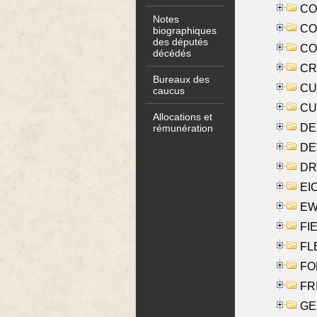
COO
Notes
CO
biographiques
des députés
COX
décédés
CRO
Bureaux des
CUL
caucus
CUR
Allocations et
DE
rémunération
DE
DRI
EI
EW
FIE
FLE
FON
FR
GE