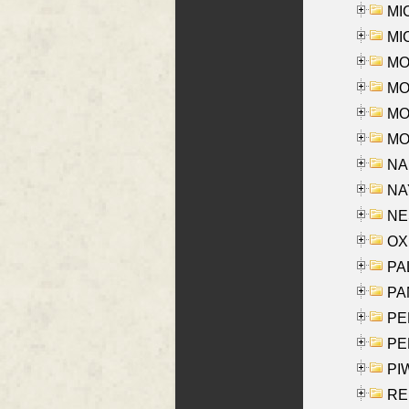
MI
MI
MO
MOR
MOS
MOY
NA
NAY
NES
OXE
PAL
PA
PE
PE
PIW
RE