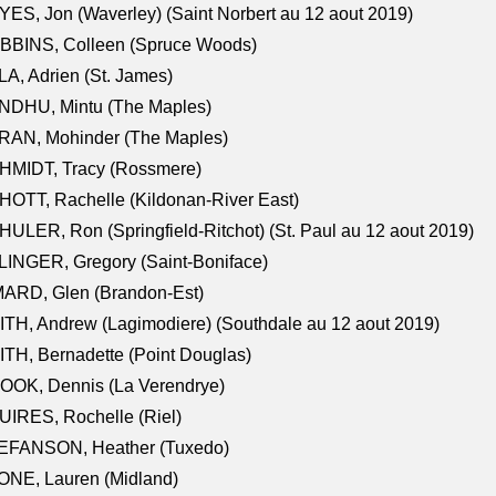
ES, Jon (Waverley) (Saint Norbert au 12 aout 2019)
BBINS, Colleen (Spruce Woods)
A, Adrien (St. James)
NDHU, Mintu (The Maples)
RAN, Mohinder (The Maples)
HMIDT, Tracy (Rossmere)
OTT, Rachelle (Kildonan-River East)
ULER, Ron (Springfield-Ritchot) (St. Paul au 12 aout 2019)
INGER, Gregory (Saint-Boniface)
ARD, Glen (Brandon-Est)
TH, Andrew (Lagimodiere) (Southdale au 12 aout 2019)
TH, Bernadette (Point Douglas)
OOK, Dennis (La Verendrye)
IRES, Rochelle (Riel)
EFANSON, Heather (Tuxedo)
ONE, Lauren (Midland)