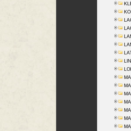
KLE
KO
LA
LAG
LAM
LAM
LAT
LIN
LOI
MA
MA
MA
MA
MA
MAR
MAY