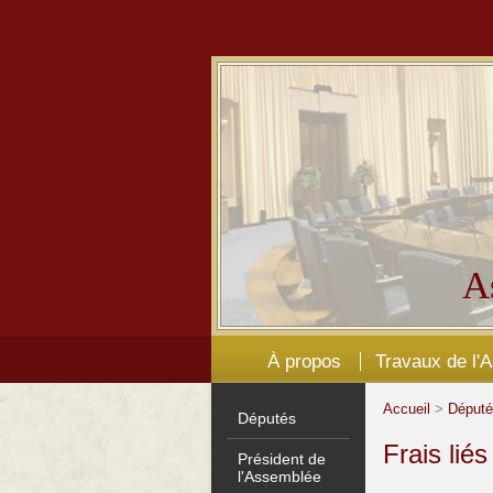
A
À propos
Travaux de l'
Accueil
>
Déput
Députés
Frais lié
Président de
l'Assemblée