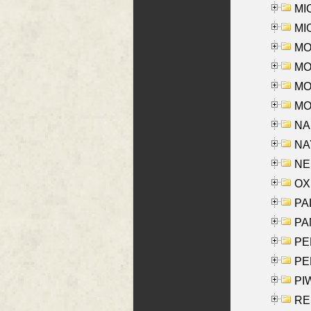
MI
MI
MO
MOR
MOS
MOY
NA
NAY
NES
OXE
PAL
PA
PE
PE
PIW
RE