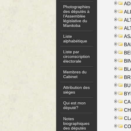
AD
Photographies
des députés à
ALL
l'Assemblée
AL
législative du
Manitoba
AL
AS
Liste
alphabétique
BA
Liste par
BER
circonscription
BI
électorale
BLA
Membres du
Cabinet
BRA
BUS
Attribution des
sièges
BYR
CA
Qui est mon
député?
CHE
CLA
Notes
biographiques
CO
des députés