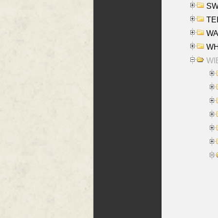
SW
TE
WAS
WHA
WIE