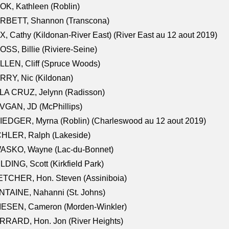
K, Kathleen (Roblin)
RBETT, Shannon (Transcona)
, Cathy (Kildonan-River East) (River East au 12 aout 2019)
SS, Billie (Riviere-Seine)
LEN, Cliff (Spruce Woods)
RY, Nic (Kildonan)
LA CRUZ, Jelynn (Radisson)
VGAN, JD (McPhillips)
EDGER, Myrna (Roblin) (Charleswood au 12 aout 2019)
CHLER, Ralph (Lakeside)
ASKO, Wayne (Lac-du-Bonnet)
LDING, Scott (Kirkfield Park)
TCHER, Hon. Steven (Assiniboia)
TAINE, Nahanni (St. Johns)
IESEN, Cameron (Morden-Winkler)
RRARD, Hon. Jon (River Heights)