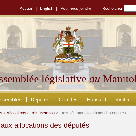
Accueil
|
English
|
Pour nous joindre
Rechercher
ssemblée législative
du
Manito
Assemblée
Députés
Comités
Hansard
Visiter
és
>
Allocations et rémunération
> Frais liés aux allocations des députés
s aux allocations des députés