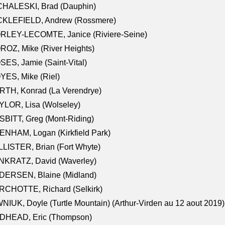
CHALESKI, Brad (Dauphin)
CKLEFIELD, Andrew (Rossmere)
RLEY-LECOMTE, Janice (Riviere-Seine)
OZ, Mike (River Heights)
ES, Jamie (Saint-Vital)
ES, Mike (Riel)
RTH, Konrad (La Verendrye)
LOR, Lisa (Wolseley)
BITT, Greg (Mont-Riding)
NHAM, Logan (Kirkfield Park)
LISTER, Brian (Fort Whyte)
NKRATZ, David (Waverley)
DERSEN, Blaine (Midland)
RCHOTTE, Richard (Selkirk)
NIUK, Doyle (Turtle Mountain) (Arthur-Virden au 12 aout 2019)
DHEAD, Eric (Thompson)