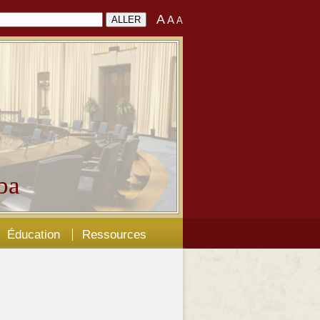
A
A
A
ba
Éducation
Ressources