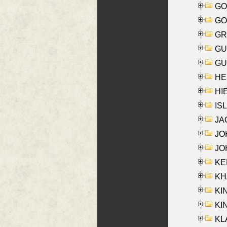
GO
GO
GR
GU
GU
HE
HIE
ISL
JA
JOH
JOH
KEN
KHA
KI
KIN
KL