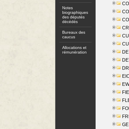
COO
Notes
CO
biographiques
des députés
COX
décédés
CRO
Bureaux des
CUL
caucus
CUR
Allocations et
DE
rémunération
DE
DRI
EI
EW
FIE
FLE
FON
FR
GE