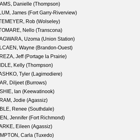
AMS, Danielle (Thompson)
UM, James (Fort Garry-Riverview)
TEMEYER, Rob (Wolseley)
TOMARE, Nello (Transcona)
AGWARA, Uzoma (Union Station)
LCAEN, Wayne (Brandon-Ouest)
EZA, Jeff (Portage la Prairie)
NDLE, Kelly (Thompson)
SHKO, Tyler (Lagimodiere)
R, Diljeet (Burrows)
HIE, Ian (Keewatinook)
AM, Jodie (Agassiz)
BLE, Renee (Southdale)
N, Jennifer (Fort Richmond)
RKE, Eileen (Agassiz)
MPTON, Carla (Tuxedo)