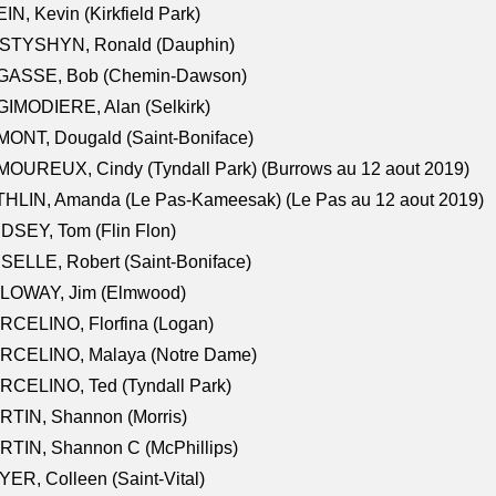
IN, Kevin (Kirkfield Park)
STYSHYN, Ronald (Dauphin)
GASSE, Bob (Chemin-Dawson)
IMODIERE, Alan (Selkirk)
ONT, Dougald (Saint-Boniface)
OUREUX, Cindy (Tyndall Park) (Burrows au 12 aout 2019)
HLIN, Amanda (Le Pas-Kameesak) (Le Pas au 12 aout 2019)
DSEY, Tom (Flin Flon)
SELLE, Robert (Saint-Boniface)
LOWAY, Jim (Elmwood)
RCELINO, Florfina (Logan)
RCELINO, Malaya (Notre Dame)
RCELINO, Ted (Tyndall Park)
RTIN, Shannon (Morris)
TIN, Shannon C (McPhillips)
ER, Colleen (Saint-Vital)