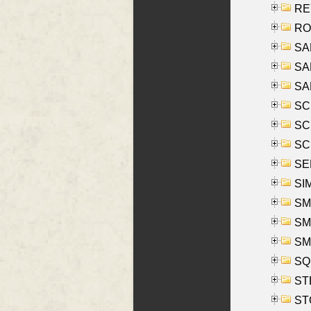
REY
RO
SAL
SA
SA
SC
SCH
SCH
SEL
SIM
SMI
SMI
SM
SQU
ST
ST