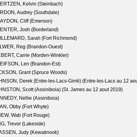
ERTZEN, Kelvin (Steinbach)
RDON, Audrey (Southdale)
AYDON, Cliff (Emerson)
ENTER, Josh (Borderland)
ILLEMARD, Sarah (Fort Richmond)
LWER, Reg (Brandon-Ouest)
BERT, Carrie (Morden-Winkler)
EIFSON, Len (Brandon-Est)
CKSON, Grant (Spruce Woods)
NSON, Derek (Entre-les-Lacs-Gimli) (Entre-les-Lacs au 12 ao
NSTON, Scott (Assiniboia) (St. James au 12 aout 2019)
NEDY, Nellie (Assiniboia)
N, Obby (Fort Whyte)
NEW, Wab (Fort Rouge)
G, Trevor (Lakeside)
ASSEN, Judy (Kewatinook)