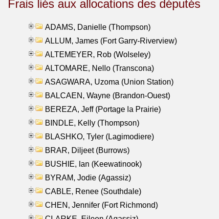
Frais liés aux allocations des députés
ADAMS, Danielle (Thompson)
ALLUM, James (Fort Garry-Riverview)
ALTEMEYER, Rob (Wolseley)
ALTOMARE, Nello (Transcona)
ASAGWARA, Uzoma (Union Station)
BALCAEN, Wayne (Brandon-Ouest)
BEREZA, Jeff (Portage la Prairie)
BINDLE, Kelly (Thompson)
BLASHKO, Tyler (Lagimodiere)
BRAR, Diljeet (Burrows)
BUSHIE, Ian (Keewatinook)
BYRAM, Jodie (Agassiz)
CABLE, Renee (Southdale)
CHEN, Jennifer (Fort Richmond)
CLARKE, Eileen (Agassiz)