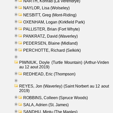
NARTH, Konrad (La Verendrye)
NAYLOR, Lisa (Wolseley)
NESBITT, Greg (Mont-Riding)
OXENHAM, Logan (Kirkfield Park)
PALLISTER, Brian (Fort Whyte)
PANKRATZ, David (Waverley)
PEDERSEN, Blaine (Midland)
PERCHOTTE, Richard (Selkirk)
PIWNIUK, Doyle (Turtle Mountain) (Arthur-Virden
au 12 aout 2019)
REDHEAD, Eric (Thompson)
REYES, Jon (Waverley) (Saint Norbert au 12 aout
2019)
ROBBINS, Colleen (Spruce Woods)
SALA, Adrien (St. James)
SANDHU, Mintu (The Maples)