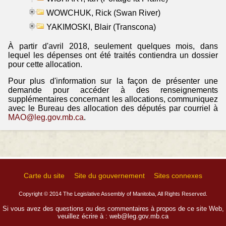
WOWCHUK, Rick (Swan River)
YAKIMOSKI, Blair (Transcona)
À partir d'avril 2018, seulement quelques mois, dans
lequel les dépenses ont été traités contiendra un dossier
pour cette allocation.
Pour plus d'information sur la façon de présenter une
demande pour accéder à des renseignements
supplémentaires concernant les allocations, communiquez
avec le Bureau des allocation des députés par courriel à
MAO@leg.gov.mb.ca
.
Carte du site
Site du gouvernement
Sites connexes
Copyright © 2014 The Legislative Assembly of Manitoba, All Rights Reserved.
Si vous avez des questions ou des commentaires à propos de ce site Web,
veuillez écrire à :
web@leg.gov.mb.ca