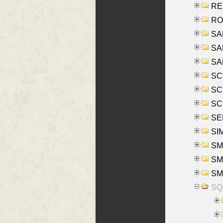
REY
RO
SAL
SA
SA
SC
SCH
SCH
SEL
SIM
SMI
SMI
SM
SQU