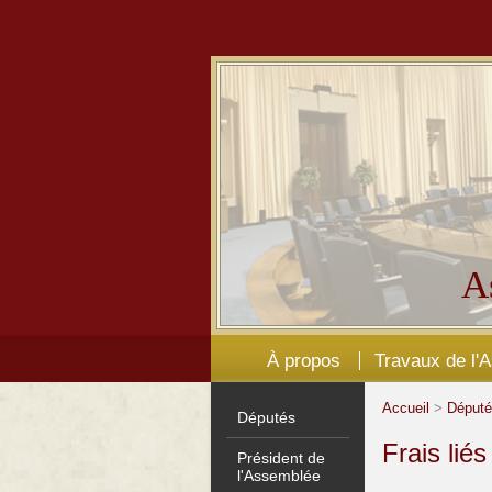
A
À propos
Travaux de l'
Accueil
>
Déput
Députés
Frais lié
Président de
l'Assemblée