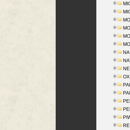
MI
MI
MO
MOR
MOS
MOY
NA
NAY
NES
OXE
PAL
PA
PE
PE
PIW
RE