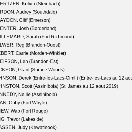
ERTZEN, Kelvin (Steinbach)
RDON, Audrey (Southdale)
AYDON, Cliff (Emerson)
ENTER, Josh (Borderland)
ILLEMARD, Sarah (Fort Richmond)
LWER, Reg (Brandon-Ouest)
BERT, Carrie (Morden-Winkler)
EIFSON, Len (Brandon-Est)
CKSON, Grant (Spruce Woods)
NSON, Derek (Entre-les-Lacs-Gimli) (Entre-les-Lacs au 12 ao
NSTON, Scott (Assiniboia) (St. James au 12 aout 2019)
NEDY, Nellie (Assiniboia)
N, Obby (Fort Whyte)
NEW, Wab (Fort Rouge)
G, Trevor (Lakeside)
ASSEN, Judy (Kewatinook)