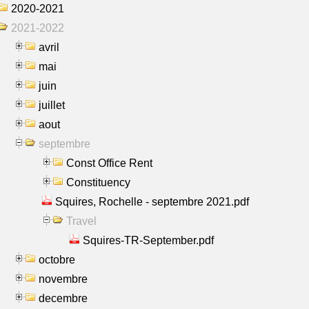
2020-2021
2021-2022
avril
mai
juin
juillet
aout
septembre
Const Office Rent
Constituency
Squires, Rochelle - septembre 2021.pdf
Travel
Squires-TR-September.pdf
octobre
novembre
decembre