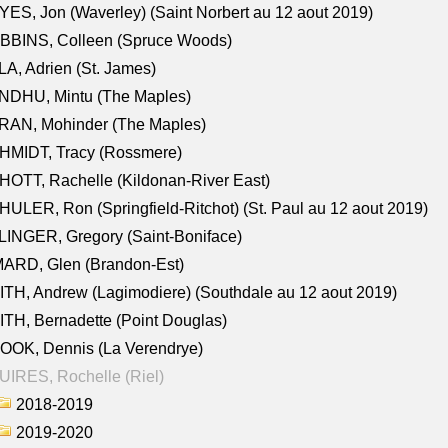
ES, Jon (Waverley) (Saint Norbert au 12 aout 2019)
BBINS, Colleen (Spruce Woods)
A, Adrien (St. James)
NDHU, Mintu (The Maples)
RAN, Mohinder (The Maples)
HMIDT, Tracy (Rossmere)
OTT, Rachelle (Kildonan-River East)
ULER, Ron (Springfield-Ritchot) (St. Paul au 12 aout 2019)
INGER, Gregory (Saint-Boniface)
ARD, Glen (Brandon-Est)
TH, Andrew (Lagimodiere) (Southdale au 12 aout 2019)
TH, Bernadette (Point Douglas)
OOK, Dennis (La Verendrye)
IRES, Rochelle (Riel)
2018-2019
2019-2020