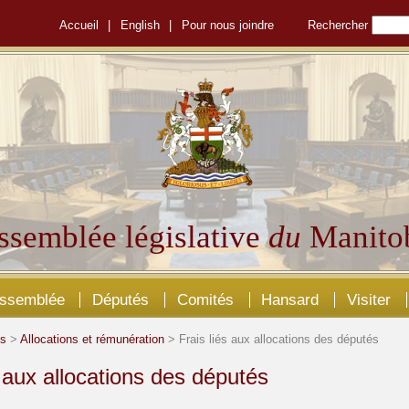
Accueil
|
English
|
Pour nous joindre
Rechercher
ssemblée législative
du
Manito
Assemblée
Députés
Comités
Hansard
Visiter
és
>
Allocations et rémunération
> Frais liés aux allocations des députés
s aux allocations des députés