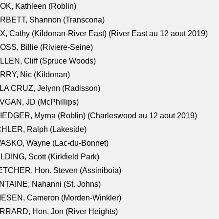
K, Kathleen (Roblin)
RBETT, Shannon (Transcona)
, Cathy (Kildonan-River East) (River East au 12 aout 2019)
SS, Billie (Riviere-Seine)
LEN, Cliff (Spruce Woods)
RY, Nic (Kildonan)
LA CRUZ, Jelynn (Radisson)
VGAN, JD (McPhillips)
EDGER, Myrna (Roblin) (Charleswood au 12 aout 2019)
CHLER, Ralph (Lakeside)
ASKO, Wayne (Lac-du-Bonnet)
LDING, Scott (Kirkfield Park)
TCHER, Hon. Steven (Assiniboia)
TAINE, Nahanni (St. Johns)
IESEN, Cameron (Morden-Winkler)
RRARD, Hon. Jon (River Heights)