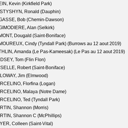
IN, Kevin (Kirkfield Park)
STYSHYN, Ronald (Dauphin)
GASSE, Bob (Chemin-Dawson)
IMODIERE, Alan (Selkirk)
ONT, Dougald (Saint-Boniface)
OUREUX, Cindy (Tyndall Park) (Burrows au 12 aout 2019)
HLIN, Amanda (Le Pas-Kameesak) (Le Pas au 12 aout 2019)
DSEY, Tom (Flin Flon)
SELLE, Robert (Saint-Boniface)
LOWAY, Jim (Elmwood)
RCELINO, Florfina (Logan)
RCELINO, Malaya (Notre Dame)
RCELINO, Ted (Tyndall Park)
RTIN, Shannon (Morris)
TIN, Shannon C (McPhillips)
ER, Colleen (Saint-Vital)