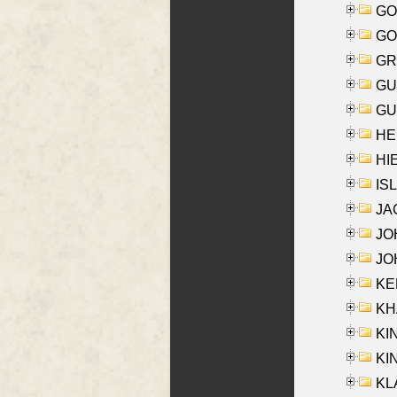
GO
GO
GR
GU
GU
HE
HIE
ISL
JA
JOH
JOH
KEN
KHA
KI
KIN
KL