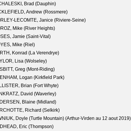
CHALESKI, Brad (Dauphin)
CKLEFIELD, Andrew (Rossmere)
RLEY-LECOMTE, Janice (Riviere-Seine)
OZ, Mike (River Heights)
ES, Jamie (Saint-Vital)
ES, Mike (Riel)
RTH, Konrad (La Verendrye)
LOR, Lisa (Wolseley)
BITT, Greg (Mont-Riding)
NHAM, Logan (Kirkfield Park)
LISTER, Brian (Fort Whyte)
NKRATZ, David (Waverley)
DERSEN, Blaine (Midland)
RCHOTTE, Richard (Selkirk)
NIUK, Doyle (Turtle Mountain) (Arthur-Virden au 12 aout 2019)
DHEAD, Eric (Thompson)