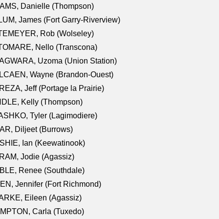
AMS, Danielle (Thompson)
UM, James (Fort Garry-Riverview)
TEMEYER, Rob (Wolseley)
TOMARE, Nello (Transcona)
AGWARA, Uzoma (Union Station)
LCAEN, Wayne (Brandon-Ouest)
EZA, Jeff (Portage la Prairie)
NDLE, Kelly (Thompson)
SHKO, Tyler (Lagimodiere)
R, Diljeet (Burrows)
HIE, Ian (Keewatinook)
AM, Jodie (Agassiz)
BLE, Renee (Southdale)
N, Jennifer (Fort Richmond)
RKE, Eileen (Agassiz)
MPTON, Carla (Tuxedo)