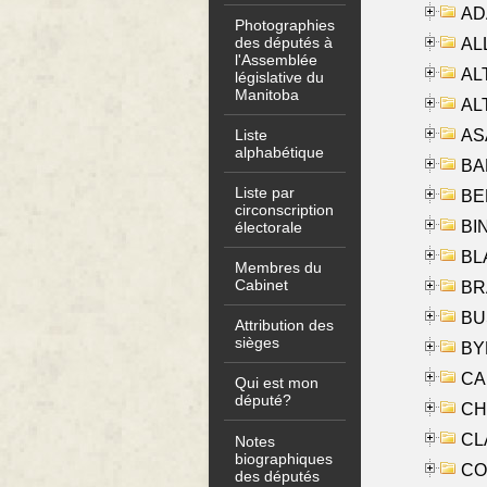
AD
Photographies
des députés à
ALL
l'Assemblée
AL
législative du
Manitoba
AL
AS
Liste
alphabétique
BA
Liste par
BER
circonscription
BI
électorale
BLA
Membres du
Cabinet
BRA
BUS
Attribution des
sièges
BYR
CA
Qui est mon
député?
CHE
CLA
Notes
biographiques
CO
des députés