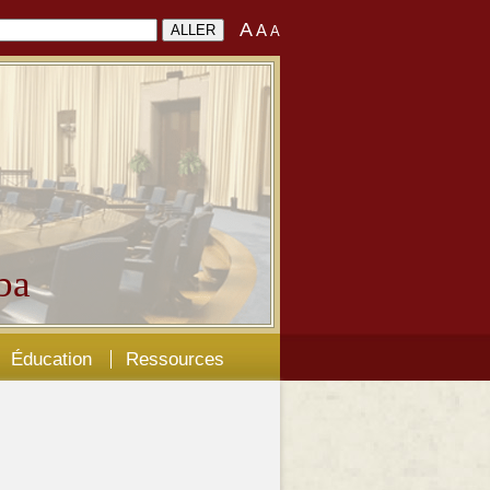
A
A
A
ba
Éducation
Ressources