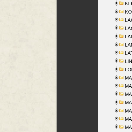
KLE
KO
LA
LAG
LAM
LAM
LAT
LIN
LOI
MA
MA
MA
MA
MA
MAR
MAY