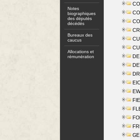
COO
Notes
CO
biographiques
des députés
COX
décédés
CRO
Bureaux des
CUL
caucus
CUR
Allocations et
DE
rémunération
DE
DRI
EI
EW
FIE
FLE
FON
FR
GE