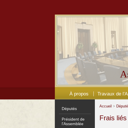
A
À propos
Travaux de l'
Accueil
>
Déput
Députés
Frais lié
Président de
l'Assemblée