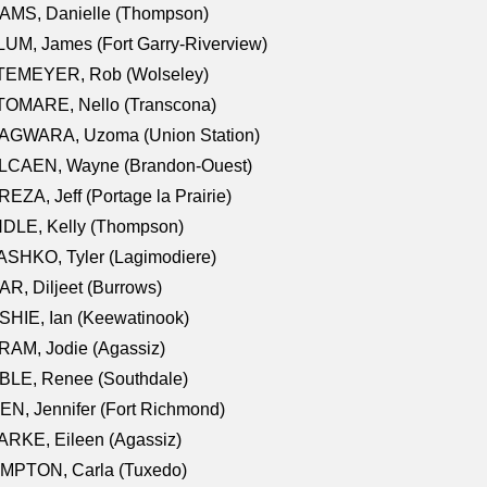
AMS, Danielle (Thompson)
UM, James (Fort Garry-Riverview)
TEMEYER, Rob (Wolseley)
TOMARE, Nello (Transcona)
AGWARA, Uzoma (Union Station)
LCAEN, Wayne (Brandon-Ouest)
EZA, Jeff (Portage la Prairie)
NDLE, Kelly (Thompson)
SHKO, Tyler (Lagimodiere)
R, Diljeet (Burrows)
HIE, Ian (Keewatinook)
AM, Jodie (Agassiz)
BLE, Renee (Southdale)
N, Jennifer (Fort Richmond)
RKE, Eileen (Agassiz)
MPTON, Carla (Tuxedo)