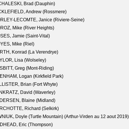
CHALESKI, Brad (Dauphin)
CKLEFIELD, Andrew (Rossmere)
RLEY-LECOMTE, Janice (Riviere-Seine)
OZ, Mike (River Heights)
ES, Jamie (Saint-Vital)
ES, Mike (Riel)
RTH, Konrad (La Verendrye)
LOR, Lisa (Wolseley)
BITT, Greg (Mont-Riding)
NHAM, Logan (Kirkfield Park)
LISTER, Brian (Fort Whyte)
NKRATZ, David (Waverley)
DERSEN, Blaine (Midland)
RCHOTTE, Richard (Selkirk)
NIUK, Doyle (Turtle Mountain) (Arthur-Virden au 12 aout 2019)
DHEAD, Eric (Thompson)