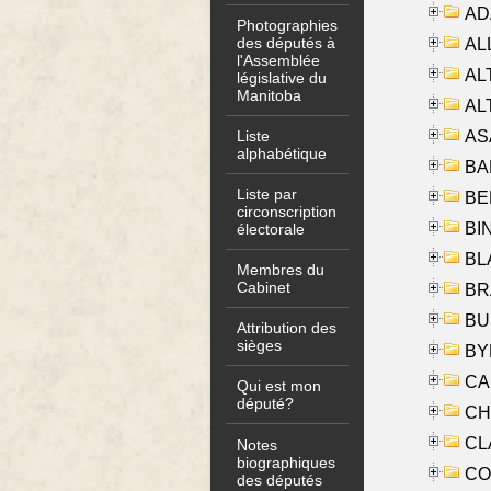
AD
Photographies
des députés à
ALL
l'Assemblée
AL
législative du
Manitoba
AL
AS
Liste
alphabétique
BA
Liste par
BER
circonscription
BI
électorale
BLA
Membres du
Cabinet
BRA
BUS
Attribution des
sièges
BYR
CA
Qui est mon
député?
CHE
CLA
Notes
biographiques
CO
des députés