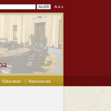
A
A
A
ba
Éducation
Ressources