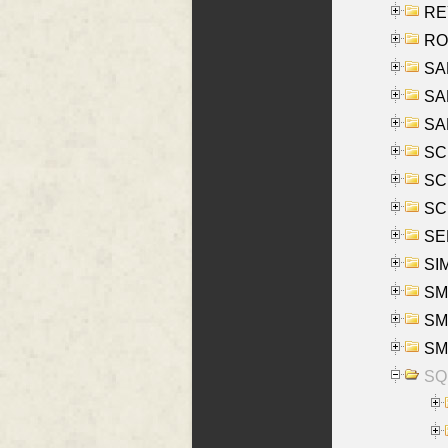
REY
RO
SAL
SA
SA
SC
SCH
SCH
SEL
SIM
SMI
SMI
SM
SQU