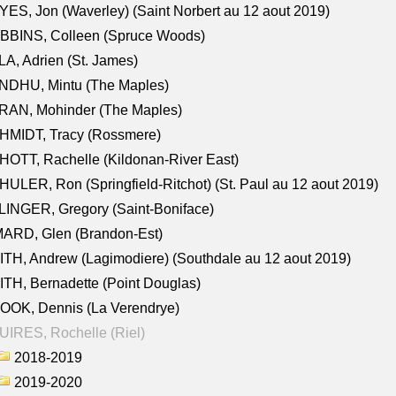
ES, Jon (Waverley) (Saint Norbert au 12 aout 2019)
BBINS, Colleen (Spruce Woods)
A, Adrien (St. James)
NDHU, Mintu (The Maples)
RAN, Mohinder (The Maples)
HMIDT, Tracy (Rossmere)
OTT, Rachelle (Kildonan-River East)
ULER, Ron (Springfield-Ritchot) (St. Paul au 12 aout 2019)
INGER, Gregory (Saint-Boniface)
ARD, Glen (Brandon-Est)
TH, Andrew (Lagimodiere) (Southdale au 12 aout 2019)
TH, Bernadette (Point Douglas)
OOK, Dennis (La Verendrye)
IRES, Rochelle (Riel)
2018-2019
2019-2020