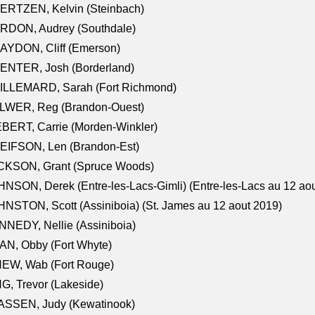
ERTZEN, Kelvin (Steinbach)
RDON, Audrey (Southdale)
AYDON, Cliff (Emerson)
ENTER, Josh (Borderland)
ILLEMARD, Sarah (Fort Richmond)
LWER, Reg (Brandon-Ouest)
BERT, Carrie (Morden-Winkler)
EIFSON, Len (Brandon-Est)
CKSON, Grant (Spruce Woods)
NSON, Derek (Entre-les-Lacs-Gimli) (Entre-les-Lacs au 12 ao
NSTON, Scott (Assiniboia) (St. James au 12 aout 2019)
NEDY, Nellie (Assiniboia)
N, Obby (Fort Whyte)
NEW, Wab (Fort Rouge)
G, Trevor (Lakeside)
ASSEN, Judy (Kewatinook)