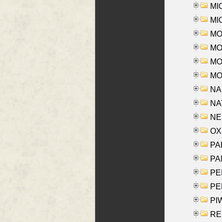
MI
MI
MO
MOR
MOS
MOY
NA
NAY
NES
OXE
PAL
PA
PE
PE
PIW
RE