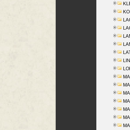
KLE
KO
LA
LAG
LAM
LAM
LAT
LIN
LOI
MA
MA
MA
MA
MA
MAR
MAY