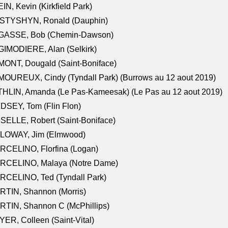
IN, Kevin (Kirkfield Park)
STYSHYN, Ronald (Dauphin)
GASSE, Bob (Chemin-Dawson)
IMODIERE, Alan (Selkirk)
ONT, Dougald (Saint-Boniface)
OUREUX, Cindy (Tyndall Park) (Burrows au 12 aout 2019)
HLIN, Amanda (Le Pas-Kameesak) (Le Pas au 12 aout 2019)
DSEY, Tom (Flin Flon)
SELLE, Robert (Saint-Boniface)
LOWAY, Jim (Elmwood)
RCELINO, Florfina (Logan)
RCELINO, Malaya (Notre Dame)
RCELINO, Ted (Tyndall Park)
RTIN, Shannon (Morris)
TIN, Shannon C (McPhillips)
ER, Colleen (Saint-Vital)