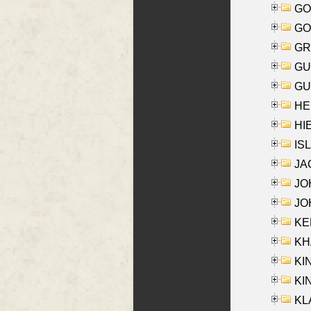
GO
GO
GR
GU
GU
HE
HIE
ISL
JA
JOH
JOH
KEN
KHA
KI
KIN
KL