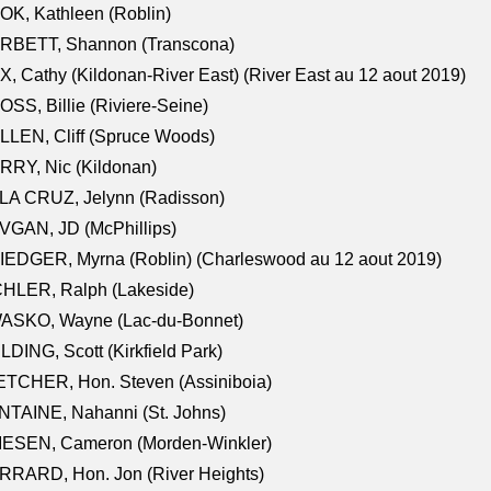
K, Kathleen (Roblin)
RBETT, Shannon (Transcona)
, Cathy (Kildonan-River East) (River East au 12 aout 2019)
SS, Billie (Riviere-Seine)
LEN, Cliff (Spruce Woods)
RY, Nic (Kildonan)
LA CRUZ, Jelynn (Radisson)
VGAN, JD (McPhillips)
EDGER, Myrna (Roblin) (Charleswood au 12 aout 2019)
CHLER, Ralph (Lakeside)
ASKO, Wayne (Lac-du-Bonnet)
LDING, Scott (Kirkfield Park)
TCHER, Hon. Steven (Assiniboia)
TAINE, Nahanni (St. Johns)
IESEN, Cameron (Morden-Winkler)
RRARD, Hon. Jon (River Heights)