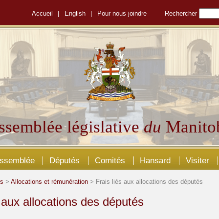
Accueil
|
English
|
Pour nous joindre
Rechercher
ssemblée législative
du
Manito
Assemblée
Députés
Comités
Hansard
Visiter
és
>
Allocations et rémunération
> Frais liés aux allocations des députés
s aux allocations des députés