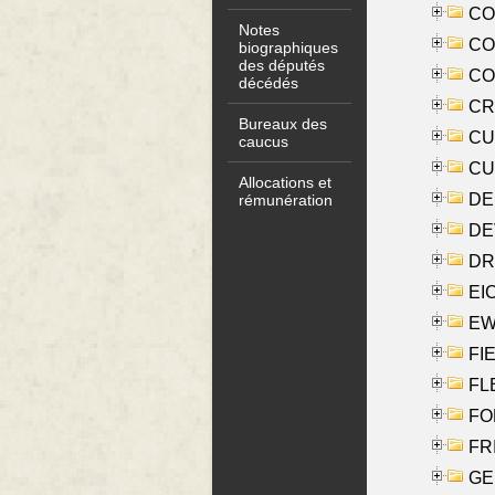
COO
Notes
CO
biographiques
des députés
COX
décédés
CRO
Bureaux des
CUL
caucus
CUR
Allocations et
DE
rémunération
DE
DRI
EI
EW
FIE
FLE
FON
FR
GE