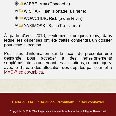
WIEBE, Matt (Concordia)
WISHART, Ian (Portage la Prairie)
WOWCHUK, Rick (Swan River)
YAKIMOSKI, Blair (Transcona)
À partir d'avril 2018, seulement quelques mois, dans
lequel les dépenses ont été traités contiendra un dossier
pour cette allocation.
Pour plus d'information sur la façon de présenter une
demande pour accéder à des renseignements
supplémentaires concernant les allocations, communiquez
avec le Bureau des allocation des députés par courriel à
MAO@leg.gov.mb.ca
.
Carte du site
Site du gouvernement
Sites connexes
Copyright © 2014 The Legislative Assembly of Manitoba, All Rights Reserved.