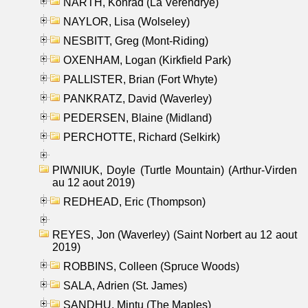
NARTH, Konrad (La Verendrye)
NAYLOR, Lisa (Wolseley)
NESBITT, Greg (Mont-Riding)
OXENHAM, Logan (Kirkfield Park)
PALLISTER, Brian (Fort Whyte)
PANKRATZ, David (Waverley)
PEDERSEN, Blaine (Midland)
PERCHOTTE, Richard (Selkirk)
PIWNIUK, Doyle (Turtle Mountain) (Arthur-Virden
au 12 aout 2019)
REDHEAD, Eric (Thompson)
REYES, Jon (Waverley) (Saint Norbert au 12 aout
2019)
ROBBINS, Colleen (Spruce Woods)
SALA, Adrien (St. James)
SANDHU, Mintu (The Maples)