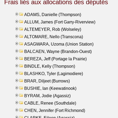
Frais liés aux allocations des députés
ADAMS, Danielle (Thompson)
ALLUM, James (Fort Garry-Riverview)
ALTEMEYER, Rob (Wolseley)
ALTOMARE, Nello (Transcona)
ASAGWARA, Uzoma (Union Station)
BALCAEN, Wayne (Brandon-Ouest)
BEREZA, Jeff (Portage la Prairie)
BINDLE, Kelly (Thompson)
BLASHKO, Tyler (Lagimodiere)
BRAR, Diljeet (Burrows)
BUSHIE, Ian (Keewatinook)
BYRAM, Jodie (Agassiz)
CABLE, Renee (Southdale)
CHEN, Jennifer (Fort Richmond)
CLARKE, Eileen (Agassiz)