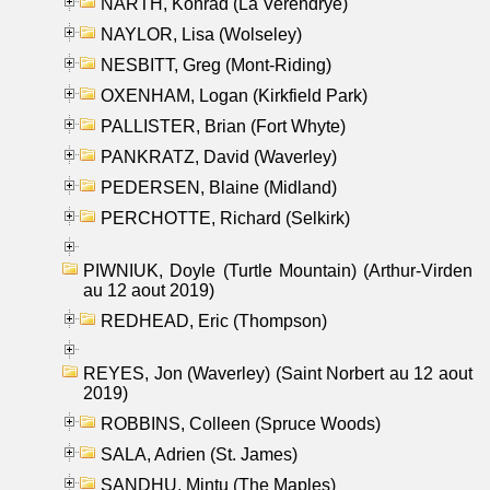
NARTH, Konrad (La Verendrye)
NAYLOR, Lisa (Wolseley)
NESBITT, Greg (Mont-Riding)
OXENHAM, Logan (Kirkfield Park)
PALLISTER, Brian (Fort Whyte)
PANKRATZ, David (Waverley)
PEDERSEN, Blaine (Midland)
PERCHOTTE, Richard (Selkirk)
PIWNIUK, Doyle (Turtle Mountain) (Arthur-Virden
au 12 aout 2019)
REDHEAD, Eric (Thompson)
REYES, Jon (Waverley) (Saint Norbert au 12 aout
2019)
ROBBINS, Colleen (Spruce Woods)
SALA, Adrien (St. James)
SANDHU, Mintu (The Maples)