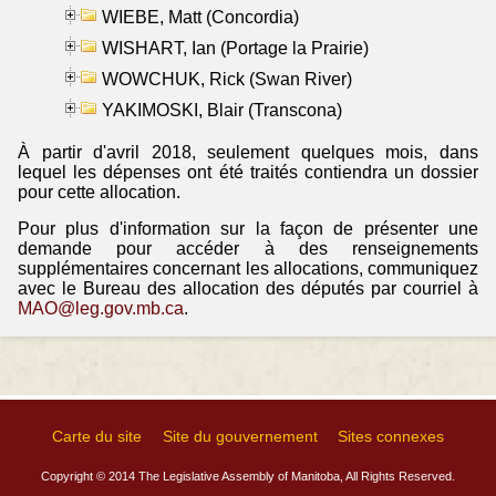
WIEBE, Matt (Concordia)
WISHART, Ian (Portage la Prairie)
WOWCHUK, Rick (Swan River)
YAKIMOSKI, Blair (Transcona)
À partir d'avril 2018, seulement quelques mois, dans
lequel les dépenses ont été traités contiendra un dossier
pour cette allocation.
Pour plus d'information sur la façon de présenter une
demande pour accéder à des renseignements
supplémentaires concernant les allocations, communiquez
avec le Bureau des allocation des députés par courriel à
MAO@leg.gov.mb.ca
.
Carte du site
Site du gouvernement
Sites connexes
Copyright © 2014 The Legislative Assembly of Manitoba, All Rights Reserved.