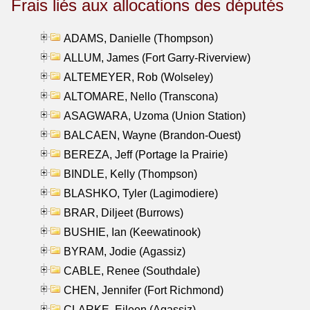
Frais liés aux allocations des députés
ADAMS, Danielle (Thompson)
ALLUM, James (Fort Garry-Riverview)
ALTEMEYER, Rob (Wolseley)
ALTOMARE, Nello (Transcona)
ASAGWARA, Uzoma (Union Station)
BALCAEN, Wayne (Brandon-Ouest)
BEREZA, Jeff (Portage la Prairie)
BINDLE, Kelly (Thompson)
BLASHKO, Tyler (Lagimodiere)
BRAR, Diljeet (Burrows)
BUSHIE, Ian (Keewatinook)
BYRAM, Jodie (Agassiz)
CABLE, Renee (Southdale)
CHEN, Jennifer (Fort Richmond)
CLARKE, Eileen (Agassiz)