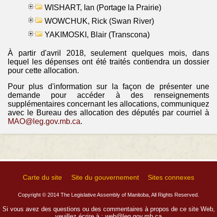
WISHART, Ian (Portage la Prairie)
WOWCHUK, Rick (Swan River)
YAKIMOSKI, Blair (Transcona)
À partir d'avril 2018, seulement quelques mois, dans
lequel les dépenses ont été traités contiendra un dossier
pour cette allocation.
Pour plus d'information sur la façon de présenter une
demande pour accéder à des renseignements
supplémentaires concernant les allocations, communiquez
avec le Bureau des allocation des députés par courriel à
MAO@leg.gov.mb.ca
.
Carte du site
Site du gouvernement
Sites connexes
Copyright © 2014 The Legislative Assembly of Manitoba, All Rights Reserved.
Si vous avez des questions ou des commentaires à propos de ce site Web,
veuillez écrire à :
web@leg.gov.mb.ca