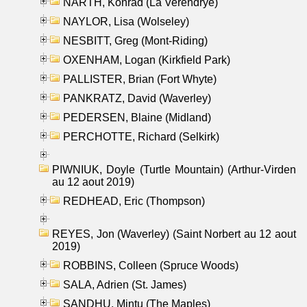
NARTH, Konrad (La Verendrye)
NAYLOR, Lisa (Wolseley)
NESBITT, Greg (Mont-Riding)
OXENHAM, Logan (Kirkfield Park)
PALLISTER, Brian (Fort Whyte)
PANKRATZ, David (Waverley)
PEDERSEN, Blaine (Midland)
PERCHOTTE, Richard (Selkirk)
PIWNIUK, Doyle (Turtle Mountain) (Arthur-Virden
au 12 aout 2019)
REDHEAD, Eric (Thompson)
REYES, Jon (Waverley) (Saint Norbert au 12 aout
2019)
ROBBINS, Colleen (Spruce Woods)
SALA, Adrien (St. James)
SANDHU, Mintu (The Maples)