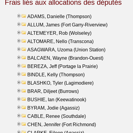
Frais liés aux allocations des députés
ADAMS, Danielle (Thompson)
ALLUM, James (Fort Garry-Riverview)
ALTEMEYER, Rob (Wolseley)
ALTOMARE, Nello (Transcona)
ASAGWARA, Uzoma (Union Station)
BALCAEN, Wayne (Brandon-Ouest)
BEREZA, Jeff (Portage la Prairie)
BINDLE, Kelly (Thompson)
BLASHKO, Tyler (Lagimodiere)
BRAR, Diljeet (Burrows)
BUSHIE, Ian (Keewatinook)
BYRAM, Jodie (Agassiz)
CABLE, Renee (Southdale)
CHEN, Jennifer (Fort Richmond)
CLARKE, Eileen (Agassiz)