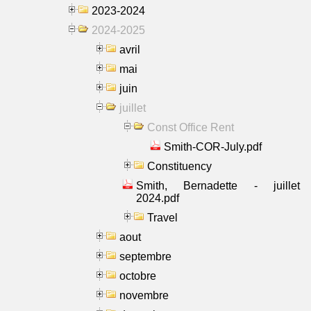
2023-2024
2024-2025
avril
mai
juin
juillet
Const Office Rent
Smith-COR-July.pdf
Constituency
Smith, Bernadette - juillet
2024.pdf
Travel
aout
septembre
octobre
novembre