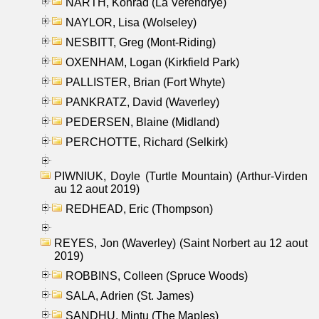
NARTH, Konrad (La Verendrye)
NAYLOR, Lisa (Wolseley)
NESBITT, Greg (Mont-Riding)
OXENHAM, Logan (Kirkfield Park)
PALLISTER, Brian (Fort Whyte)
PANKRATZ, David (Waverley)
PEDERSEN, Blaine (Midland)
PERCHOTTE, Richard (Selkirk)
PIWNIUK, Doyle (Turtle Mountain) (Arthur-Virden
au 12 aout 2019)
REDHEAD, Eric (Thompson)
REYES, Jon (Waverley) (Saint Norbert au 12 aout
2019)
ROBBINS, Colleen (Spruce Woods)
SALA, Adrien (St. James)
SANDHU, Mintu (The Maples)