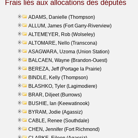
Frais liés aux allocations des députés
ADAMS, Danielle (Thompson)
ALLUM, James (Fort Garry-Riverview)
ALTEMEYER, Rob (Wolseley)
ALTOMARE, Nello (Transcona)
ASAGWARA, Uzoma (Union Station)
BALCAEN, Wayne (Brandon-Ouest)
BEREZA, Jeff (Portage la Prairie)
BINDLE, Kelly (Thompson)
BLASHKO, Tyler (Lagimodiere)
BRAR, Diljeet (Burrows)
BUSHIE, Ian (Keewatinook)
BYRAM, Jodie (Agassiz)
CABLE, Renee (Southdale)
CHEN, Jennifer (Fort Richmond)
CLARKE, Eileen (Agassiz)