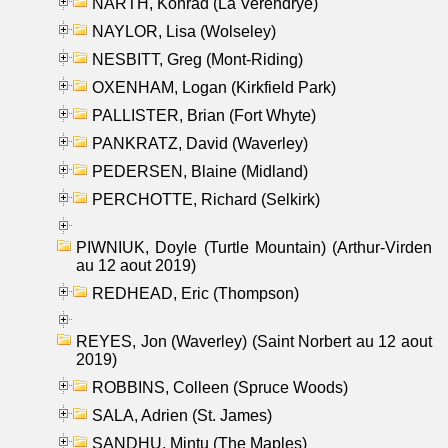
NARTH, Konrad (La Verendrye)
NAYLOR, Lisa (Wolseley)
NESBITT, Greg (Mont-Riding)
OXENHAM, Logan (Kirkfield Park)
PALLISTER, Brian (Fort Whyte)
PANKRATZ, David (Waverley)
PEDERSEN, Blaine (Midland)
PERCHOTTE, Richard (Selkirk)
PIWNIUK, Doyle (Turtle Mountain) (Arthur-Virden
au 12 aout 2019)
REDHEAD, Eric (Thompson)
REYES, Jon (Waverley) (Saint Norbert au 12 aout
2019)
ROBBINS, Colleen (Spruce Woods)
SALA, Adrien (St. James)
SANDHU, Mintu (The Maples)