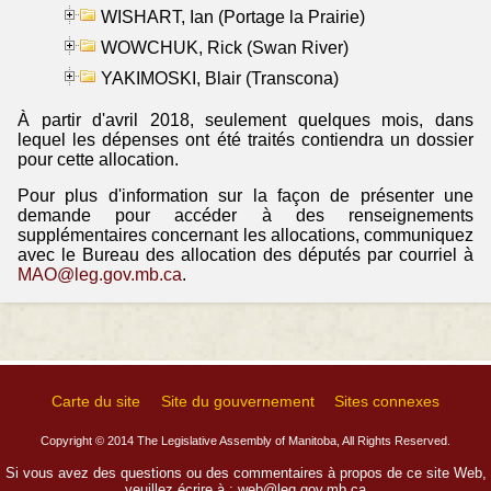
WISHART, Ian (Portage la Prairie)
WOWCHUK, Rick (Swan River)
YAKIMOSKI, Blair (Transcona)
À partir d'avril 2018, seulement quelques mois, dans
lequel les dépenses ont été traités contiendra un dossier
pour cette allocation.
Pour plus d'information sur la façon de présenter une
demande pour accéder à des renseignements
supplémentaires concernant les allocations, communiquez
avec le Bureau des allocation des députés par courriel à
MAO@leg.gov.mb.ca
.
Carte du site
Site du gouvernement
Sites connexes
Copyright © 2014 The Legislative Assembly of Manitoba, All Rights Reserved.
Si vous avez des questions ou des commentaires à propos de ce site Web,
veuillez écrire à :
web@leg.gov.mb.ca