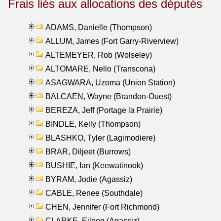
Frais liés aux allocations des députés
ADAMS, Danielle (Thompson)
ALLUM, James (Fort Garry-Riverview)
ALTEMEYER, Rob (Wolseley)
ALTOMARE, Nello (Transcona)
ASAGWARA, Uzoma (Union Station)
BALCAEN, Wayne (Brandon-Ouest)
BEREZA, Jeff (Portage la Prairie)
BINDLE, Kelly (Thompson)
BLASHKO, Tyler (Lagimodiere)
BRAR, Diljeet (Burrows)
BUSHIE, Ian (Keewatinook)
BYRAM, Jodie (Agassiz)
CABLE, Renee (Southdale)
CHEN, Jennifer (Fort Richmond)
CLARKE, Eileen (Agassiz)