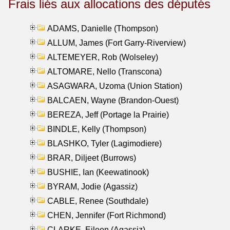
Frais liés aux allocations des députés
ADAMS, Danielle (Thompson)
ALLUM, James (Fort Garry-Riverview)
ALTEMEYER, Rob (Wolseley)
ALTOMARE, Nello (Transcona)
ASAGWARA, Uzoma (Union Station)
BALCAEN, Wayne (Brandon-Ouest)
BEREZA, Jeff (Portage la Prairie)
BINDLE, Kelly (Thompson)
BLASHKO, Tyler (Lagimodiere)
BRAR, Diljeet (Burrows)
BUSHIE, Ian (Keewatinook)
BYRAM, Jodie (Agassiz)
CABLE, Renee (Southdale)
CHEN, Jennifer (Fort Richmond)
CLARKE, Eileen (Agassiz)