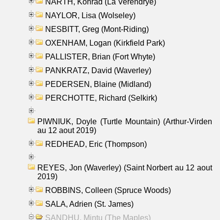
NARTH, Konrad (La Verendrye)
NAYLOR, Lisa (Wolseley)
NESBITT, Greg (Mont-Riding)
OXENHAM, Logan (Kirkfield Park)
PALLISTER, Brian (Fort Whyte)
PANKRATZ, David (Waverley)
PEDERSEN, Blaine (Midland)
PERCHOTTE, Richard (Selkirk)
PIWNIUK, Doyle (Turtle Mountain) (Arthur-Virden
au 12 aout 2019)
REDHEAD, Eric (Thompson)
REYES, Jon (Waverley) (Saint Norbert au 12 aout
2019)
ROBBINS, Colleen (Spruce Woods)
SALA, Adrien (St. James)
SANDHU, Mintu (The Maples)