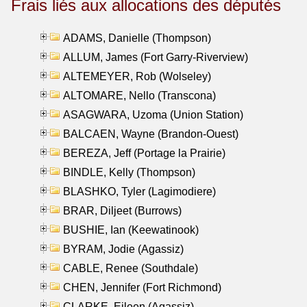
Frais liés aux allocations des députés
ADAMS, Danielle (Thompson)
ALLUM, James (Fort Garry-Riverview)
ALTEMEYER, Rob (Wolseley)
ALTOMARE, Nello (Transcona)
ASAGWARA, Uzoma (Union Station)
BALCAEN, Wayne (Brandon-Ouest)
BEREZA, Jeff (Portage la Prairie)
BINDLE, Kelly (Thompson)
BLASHKO, Tyler (Lagimodiere)
BRAR, Diljeet (Burrows)
BUSHIE, Ian (Keewatinook)
BYRAM, Jodie (Agassiz)
CABLE, Renee (Southdale)
CHEN, Jennifer (Fort Richmond)
CLARKE, Eileen (Agassiz)