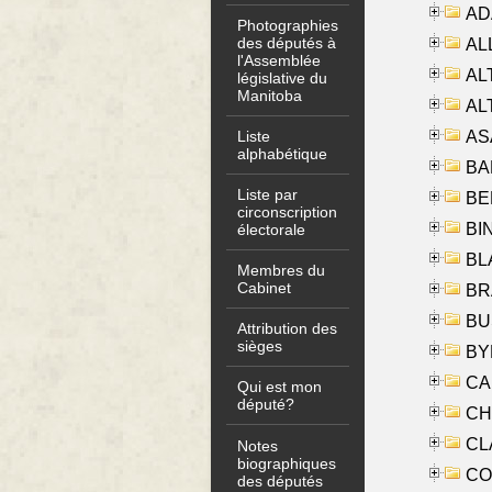
AD
Photographies
des députés à
ALL
l'Assemblée
AL
législative du
Manitoba
AL
AS
Liste
alphabétique
BA
Liste par
BER
circonscription
BI
électorale
BLA
Membres du
Cabinet
BRA
BUS
Attribution des
sièges
BYR
CA
Qui est mon
député?
CHE
CLA
Notes
biographiques
CO
des députés