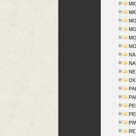
MI
MI
MO
MOR
MOS
MOY
NA
NAY
NES
OXE
PAL
PA
PE
PE
PIW
RE