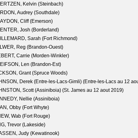
ERTZEN, Kelvin (Steinbach)
RDON, Audrey (Southdale)
AYDON, Cliff (Emerson)
ENTER, Josh (Borderland)
ILLEMARD, Sarah (Fort Richmond)
LWER, Reg (Brandon-Ouest)
BERT, Carrie (Morden-Winkler)
EIFSON, Len (Brandon-Est)
CKSON, Grant (Spruce Woods)
NSON, Derek (Entre-les-Lacs-Gimli) (Entre-les-Lacs au 12 ao
NSTON, Scott (Assiniboia) (St. James au 12 aout 2019)
NEDY, Nellie (Assiniboia)
N, Obby (Fort Whyte)
NEW, Wab (Fort Rouge)
G, Trevor (Lakeside)
ASSEN, Judy (Kewatinook)