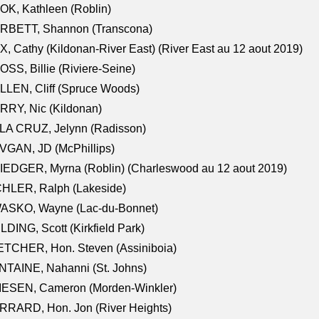
K, Kathleen (Roblin)
RBETT, Shannon (Transcona)
, Cathy (Kildonan-River East) (River East au 12 aout 2019)
SS, Billie (Riviere-Seine)
LEN, Cliff (Spruce Woods)
RY, Nic (Kildonan)
LA CRUZ, Jelynn (Radisson)
VGAN, JD (McPhillips)
EDGER, Myrna (Roblin) (Charleswood au 12 aout 2019)
CHLER, Ralph (Lakeside)
ASKO, Wayne (Lac-du-Bonnet)
LDING, Scott (Kirkfield Park)
TCHER, Hon. Steven (Assiniboia)
TAINE, Nahanni (St. Johns)
IESEN, Cameron (Morden-Winkler)
RRARD, Hon. Jon (River Heights)