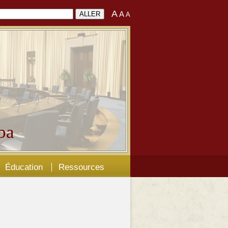
A
A
A
ba
Éducation
Ressources