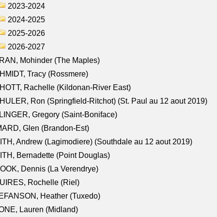
2023-2024
2024-2025
2025-2026
2026-2027
RAN, Mohinder (The Maples)
HMIDT, Tracy (Rossmere)
OTT, Rachelle (Kildonan-River East)
ULER, Ron (Springfield-Ritchot) (St. Paul au 12 aout 2019)
INGER, Gregory (Saint-Boniface)
ARD, Glen (Brandon-Est)
TH, Andrew (Lagimodiere) (Southdale au 12 aout 2019)
TH, Bernadette (Point Douglas)
OOK, Dennis (La Verendrye)
IRES, Rochelle (Riel)
EFANSON, Heather (Tuxedo)
ONE, Lauren (Midland)