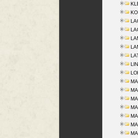
KLE
KO
LA
LAG
LAM
LAM
LAT
LIN
LOI
MA
MA
MA
MA
MA
MAR
MAY