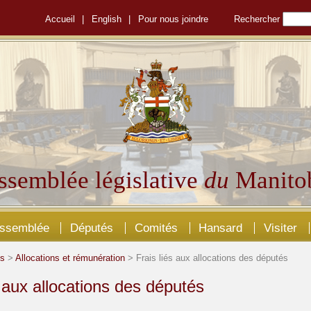
Accueil
|
English
|
Pour nous joindre
Rechercher
ssemblée législative
du
Manito
Assemblée
Députés
Comités
Hansard
Visiter
és
>
Allocations et rémunération
> Frais liés aux allocations des députés
s aux allocations des députés