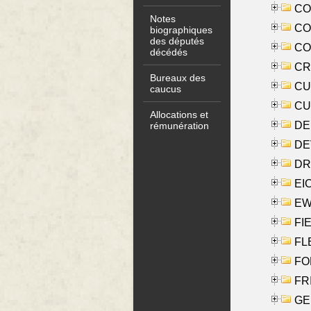
COO
Notes
CO
biographiques
des députés
COX
décédés
CRO
Bureaux des
CUL
caucus
CUR
Allocations et
DE
rémunération
DE
DRI
EI
EW
FIE
FLE
FON
FR
GE