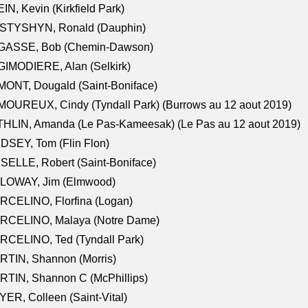
IN, Kevin (Kirkfield Park)
STYSHYN, Ronald (Dauphin)
GASSE, Bob (Chemin-Dawson)
IMODIERE, Alan (Selkirk)
ONT, Dougald (Saint-Boniface)
OUREUX, Cindy (Tyndall Park) (Burrows au 12 aout 2019)
HLIN, Amanda (Le Pas-Kameesak) (Le Pas au 12 aout 2019)
DSEY, Tom (Flin Flon)
SELLE, Robert (Saint-Boniface)
LOWAY, Jim (Elmwood)
RCELINO, Florfina (Logan)
RCELINO, Malaya (Notre Dame)
RCELINO, Ted (Tyndall Park)
RTIN, Shannon (Morris)
TIN, Shannon C (McPhillips)
ER, Colleen (Saint-Vital)