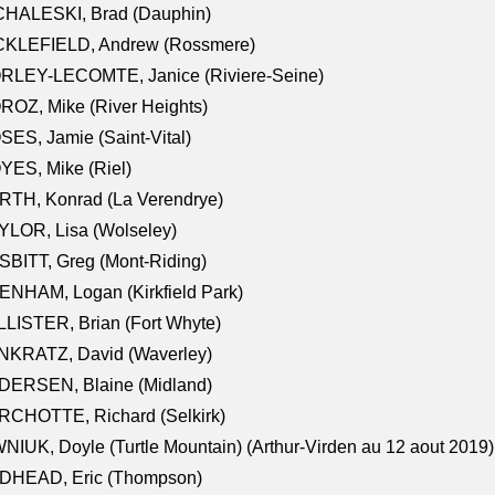
CHALESKI, Brad (Dauphin)
CKLEFIELD, Andrew (Rossmere)
RLEY-LECOMTE, Janice (Riviere-Seine)
OZ, Mike (River Heights)
ES, Jamie (Saint-Vital)
ES, Mike (Riel)
RTH, Konrad (La Verendrye)
LOR, Lisa (Wolseley)
BITT, Greg (Mont-Riding)
NHAM, Logan (Kirkfield Park)
LISTER, Brian (Fort Whyte)
NKRATZ, David (Waverley)
DERSEN, Blaine (Midland)
RCHOTTE, Richard (Selkirk)
NIUK, Doyle (Turtle Mountain) (Arthur-Virden au 12 aout 2019)
DHEAD, Eric (Thompson)