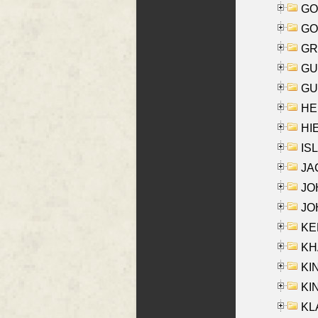
GO
GO
GR
GU
GU
HE
HIE
ISL
JA
JOH
JOH
KEN
KHA
KI
KIN
KL