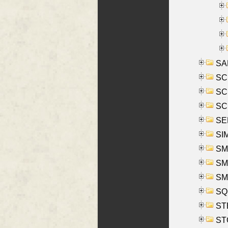
SA
SC
SCH
SCH
SEL
SIM
SMI
SMI
SM
SQU
ST
ST