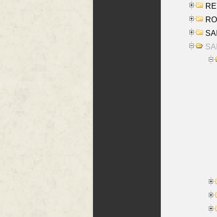
REY
RO
SAL
SA