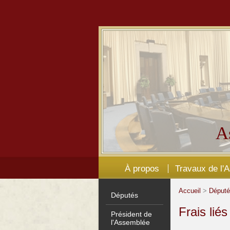
A
À propos
Travaux de l'
Accueil
>
Déput
Députés
Frais lié
Président de
l'Assemblée