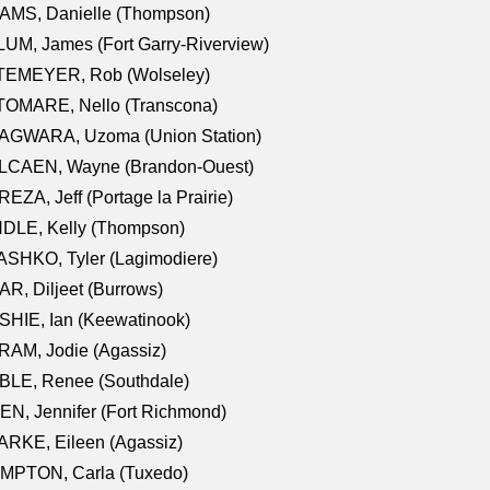
AMS, Danielle (Thompson)
UM, James (Fort Garry-Riverview)
TEMEYER, Rob (Wolseley)
TOMARE, Nello (Transcona)
AGWARA, Uzoma (Union Station)
LCAEN, Wayne (Brandon-Ouest)
EZA, Jeff (Portage la Prairie)
NDLE, Kelly (Thompson)
SHKO, Tyler (Lagimodiere)
R, Diljeet (Burrows)
HIE, Ian (Keewatinook)
AM, Jodie (Agassiz)
BLE, Renee (Southdale)
N, Jennifer (Fort Richmond)
RKE, Eileen (Agassiz)
MPTON, Carla (Tuxedo)