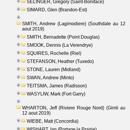
SELINGER, Gregory (Saint-Boniface)
SIMARD, Glen (Brandon-Est)
SMITH, Andrew (Lagimodiere) (Southdale au 12
aout 2019)
SMITH, Bernadette (Point Douglas)
SMOOK, Dennis (La Verendrye)
SQUIRES, Rochelle (Riel)
STEFANSON, Heather (Tuxedo)
STONE, Lauren (Midland)
SWAN, Andrew (Minto)
TEITSMA, James (Radisson)
WASYLIW, Mark (Fort Garry)
WHARTON, Jeff (Riviere Rouge Nord) (Gimli au
12 aout 2019)
WIEBE, Matt (Concordia)
WISHART, Ian (Portage la Prairie)