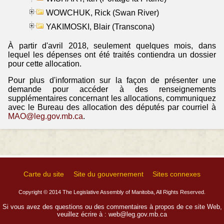
WOWCHUK, Rick (Swan River)
YAKIMOSKI, Blair (Transcona)
À partir d'avril 2018, seulement quelques mois, dans
lequel les dépenses ont été traités contiendra un dossier
pour cette allocation.
Pour plus d'information sur la façon de présenter une
demande pour accéder à des renseignements
supplémentaires concernant les allocations, communiquez
avec le Bureau des allocation des députés par courriel à
MAO@leg.gov.mb.ca
.
Carte du site
Site du gouvernement
Sites connexes
Copyright © 2014 The Legislative Assembly of Manitoba, All Rights Reserved.
Si vous avez des questions ou des commentaires à propos de ce site Web,
veuillez écrire à :
web@leg.gov.mb.ca