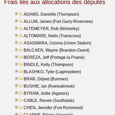
Frais liés aux allocations des députés
ADAMS, Danielle (Thompson)
ALLUM, James (Fort Garry-Riverview)
ALTEMEYER, Rob (Wolseley)
ALTOMARE, Nello (Transcona)
ASAGWARA, Uzoma (Union Station)
BALCAEN, Wayne (Brandon-Ouest)
BEREZA, Jeff (Portage la Prairie)
BINDLE, Kelly (Thompson)
BLASHKO, Tyler (Lagimodiere)
BRAR, Diljeet (Burrows)
BUSHIE, Ian (Keewatinook)
BYRAM, Jodie (Agassiz)
CABLE, Renee (Southdale)
CHEN, Jennifer (Fort Richmond)
CLARKE, Eileen (Agassiz)