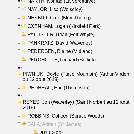
NARTH, Konrad (La Verendrye)
NAYLOR, Lisa (Wolseley)
NESBITT, Greg (Mont-Riding)
OXENHAM, Logan (Kirkfield Park)
PALLISTER, Brian (Fort Whyte)
PANKRATZ, David (Waverley)
PEDERSEN, Blaine (Midland)
PERCHOTTE, Richard (Selkirk)
PIWNIUK, Doyle (Turtle Mountain) (Arthur-Virden
au 12 aout 2019)
REDHEAD, Eric (Thompson)
REYES, Jon (Waverley) (Saint Norbert au 12 aout
2019)
ROBBINS, Colleen (Spruce Woods)
SALA, Adrien (St. James)
2019-2020