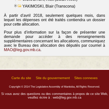
YAKIMOSKI, Blair (Transcona)
À partir d'avril 2018, seulement quelques mois, dans
lequel les dépenses ont été traités contiendra un dossier
pour cette allocation.
Pour plus d'information sur la façon de présenter une
demande pour accéder à des renseignements
supplémentaires concernant les allocations, communiquez
avec le Bureau des allocation des députés par courriel à
MAO@leg.gov.mb.ca
.
Carte du site
Site du gouvernement
Sites connexes
Copyright © 2014 The Legislative Assembly of Manitoba, All Rights Reserved.
Si vous avez des questions ou des commentaires à propos de ce site Web,
veuillez écrire à :
web@leg.gov.mb.ca