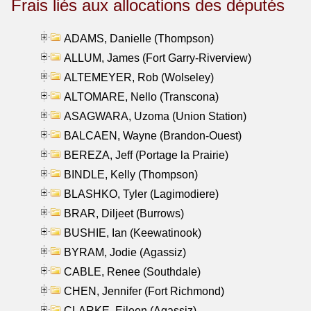
Frais liés aux allocations des députés
ADAMS, Danielle (Thompson)
ALLUM, James (Fort Garry-Riverview)
ALTEMEYER, Rob (Wolseley)
ALTOMARE, Nello (Transcona)
ASAGWARA, Uzoma (Union Station)
BALCAEN, Wayne (Brandon-Ouest)
BEREZA, Jeff (Portage la Prairie)
BINDLE, Kelly (Thompson)
BLASHKO, Tyler (Lagimodiere)
BRAR, Diljeet (Burrows)
BUSHIE, Ian (Keewatinook)
BYRAM, Jodie (Agassiz)
CABLE, Renee (Southdale)
CHEN, Jennifer (Fort Richmond)
CLARKE, Eileen (Agassiz)