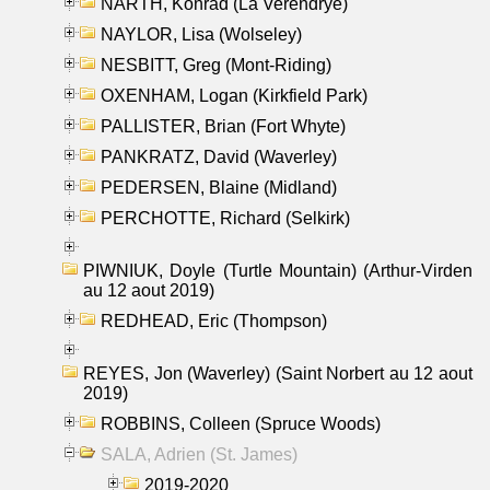
NARTH, Konrad (La Verendrye)
NAYLOR, Lisa (Wolseley)
NESBITT, Greg (Mont-Riding)
OXENHAM, Logan (Kirkfield Park)
PALLISTER, Brian (Fort Whyte)
PANKRATZ, David (Waverley)
PEDERSEN, Blaine (Midland)
PERCHOTTE, Richard (Selkirk)
PIWNIUK, Doyle (Turtle Mountain) (Arthur-Virden
au 12 aout 2019)
REDHEAD, Eric (Thompson)
REYES, Jon (Waverley) (Saint Norbert au 12 aout
2019)
ROBBINS, Colleen (Spruce Woods)
SALA, Adrien (St. James)
2019-2020