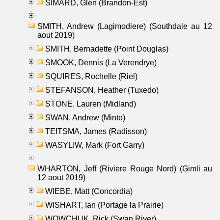
SIMARD, Glen (Brandon-Est)
SMITH, Andrew (Lagimodiere) (Southdale au 12
aout 2019)
SMITH, Bernadette (Point Douglas)
SMOOK, Dennis (La Verendrye)
SQUIRES, Rochelle (Riel)
STEFANSON, Heather (Tuxedo)
STONE, Lauren (Midland)
SWAN, Andrew (Minto)
TEITSMA, James (Radisson)
WASYLIW, Mark (Fort Garry)
WHARTON, Jeff (Riviere Rouge Nord) (Gimli au
12 aout 2019)
WIEBE, Matt (Concordia)
WISHART, Ian (Portage la Prairie)
WOWCHUK, Rick (Swan River)