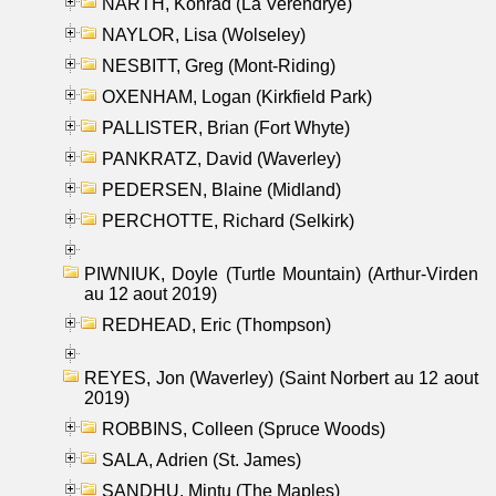
NARTH, Konrad (La Verendrye)
NAYLOR, Lisa (Wolseley)
NESBITT, Greg (Mont-Riding)
OXENHAM, Logan (Kirkfield Park)
PALLISTER, Brian (Fort Whyte)
PANKRATZ, David (Waverley)
PEDERSEN, Blaine (Midland)
PERCHOTTE, Richard (Selkirk)
PIWNIUK, Doyle (Turtle Mountain) (Arthur-Virden
au 12 aout 2019)
REDHEAD, Eric (Thompson)
REYES, Jon (Waverley) (Saint Norbert au 12 aout
2019)
ROBBINS, Colleen (Spruce Woods)
SALA, Adrien (St. James)
SANDHU, Mintu (The Maples)