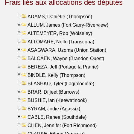
Frais liés aux allocations des députés
ADAMS, Danielle (Thompson)
ALLUM, James (Fort Garry-Riverview)
ALTEMEYER, Rob (Wolseley)
ALTOMARE, Nello (Transcona)
ASAGWARA, Uzoma (Union Station)
BALCAEN, Wayne (Brandon-Ouest)
BEREZA, Jeff (Portage la Prairie)
BINDLE, Kelly (Thompson)
BLASHKO, Tyler (Lagimodiere)
BRAR, Diljeet (Burrows)
BUSHIE, Ian (Keewatinook)
BYRAM, Jodie (Agassiz)
CABLE, Renee (Southdale)
CHEN, Jennifer (Fort Richmond)
CLARKE, Eileen (Agassiz)