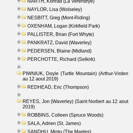
NARTH, Konrad (La Verendrye)
NAYLOR, Lisa (Wolseley)
NESBITT, Greg (Mont-Riding)
OXENHAM, Logan (Kirkfield Park)
PALLISTER, Brian (Fort Whyte)
PANKRATZ, David (Waverley)
PEDERSEN, Blaine (Midland)
PERCHOTTE, Richard (Selkirk)
PIWNIUK, Doyle (Turtle Mountain) (Arthur-Virden
au 12 aout 2019)
REDHEAD, Eric (Thompson)
REYES, Jon (Waverley) (Saint Norbert au 12 aout
2019)
ROBBINS, Colleen (Spruce Woods)
SALA, Adrien (St. James)
SANDHU, Mintu (The Maples)