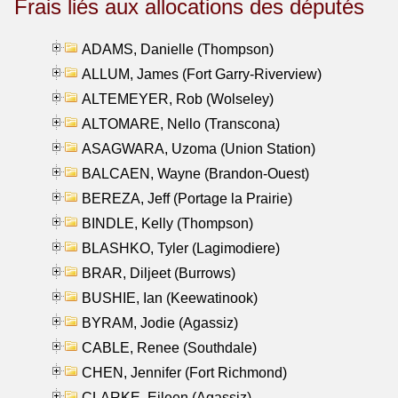
Frais liés aux allocations des députés
ADAMS, Danielle (Thompson)
ALLUM, James (Fort Garry-Riverview)
ALTEMEYER, Rob (Wolseley)
ALTOMARE, Nello (Transcona)
ASAGWARA, Uzoma (Union Station)
BALCAEN, Wayne (Brandon-Ouest)
BEREZA, Jeff (Portage la Prairie)
BINDLE, Kelly (Thompson)
BLASHKO, Tyler (Lagimodiere)
BRAR, Diljeet (Burrows)
BUSHIE, Ian (Keewatinook)
BYRAM, Jodie (Agassiz)
CABLE, Renee (Southdale)
CHEN, Jennifer (Fort Richmond)
CLARKE, Eileen (Agassiz)