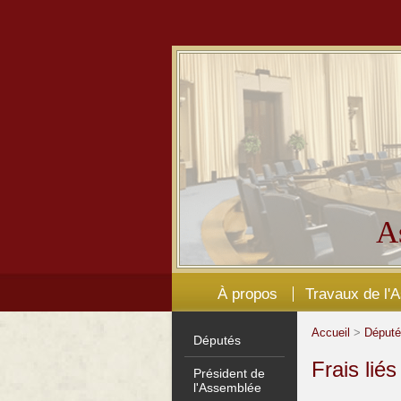
A
À propos
Travaux de l'
Accueil
>
Déput
Députés
Frais lié
Président de
l'Assemblée