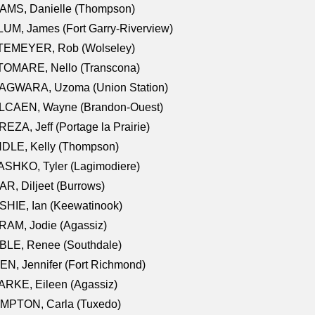
AMS, Danielle (Thompson)
UM, James (Fort Garry-Riverview)
TEMEYER, Rob (Wolseley)
TOMARE, Nello (Transcona)
AGWARA, Uzoma (Union Station)
LCAEN, Wayne (Brandon-Ouest)
EZA, Jeff (Portage la Prairie)
NDLE, Kelly (Thompson)
SHKO, Tyler (Lagimodiere)
R, Diljeet (Burrows)
HIE, Ian (Keewatinook)
AM, Jodie (Agassiz)
BLE, Renee (Southdale)
N, Jennifer (Fort Richmond)
RKE, Eileen (Agassiz)
MPTON, Carla (Tuxedo)