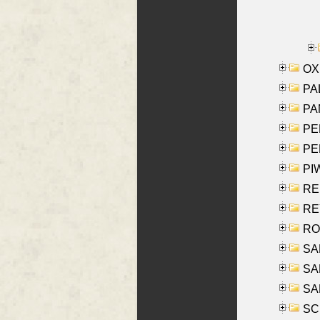
OXE
PAL
PA
PE
PE
PIW
RE
REY
RO
SAL
SA
SA
SC