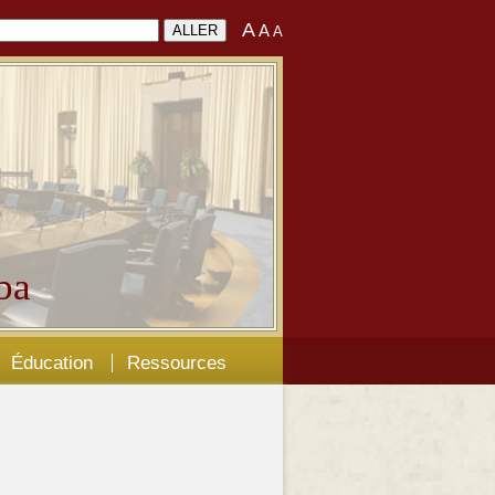
A
A
A
ba
Éducation
Ressources