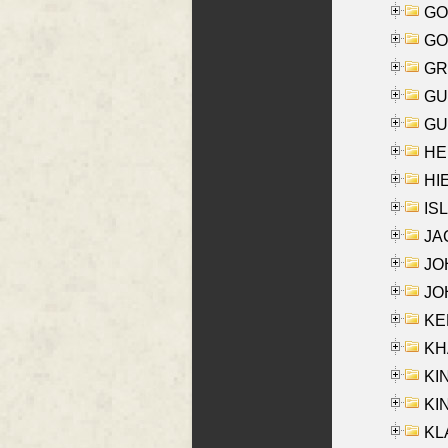
GO
GO
GR
GU
GU
HE
HIE
ISL
JA
JOH
JOH
KEN
KHA
KI
KIN
KL