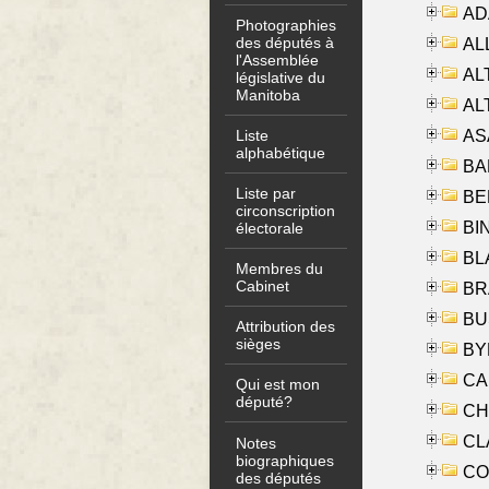
AD
Photographies
des députés à
ALL
l'Assemblée
AL
législative du
Manitoba
AL
AS
Liste
alphabétique
BA
Liste par
BER
circonscription
BI
électorale
BLA
Membres du
Cabinet
BRA
BUS
Attribution des
sièges
BYR
CA
Qui est mon
député?
CHE
CLA
Notes
biographiques
CO
des députés