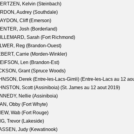
ERTZEN, Kelvin (Steinbach)
RDON, Audrey (Southdale)
AYDON, Cliff (Emerson)
ENTER, Josh (Borderland)
ILLEMARD, Sarah (Fort Richmond)
LWER, Reg (Brandon-Ouest)
BERT, Carrie (Morden-Winkler)
EIFSON, Len (Brandon-Est)
CKSON, Grant (Spruce Woods)
NSON, Derek (Entre-les-Lacs-Gimli) (Entre-les-Lacs au 12 ao
NSTON, Scott (Assiniboia) (St. James au 12 aout 2019)
NEDY, Nellie (Assiniboia)
N, Obby (Fort Whyte)
NEW, Wab (Fort Rouge)
G, Trevor (Lakeside)
ASSEN, Judy (Kewatinook)