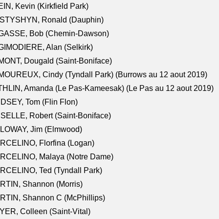
IN, Kevin (Kirkfield Park)
STYSHYN, Ronald (Dauphin)
GASSE, Bob (Chemin-Dawson)
IMODIERE, Alan (Selkirk)
ONT, Dougald (Saint-Boniface)
OUREUX, Cindy (Tyndall Park) (Burrows au 12 aout 2019)
HLIN, Amanda (Le Pas-Kameesak) (Le Pas au 12 aout 2019)
DSEY, Tom (Flin Flon)
SELLE, Robert (Saint-Boniface)
LOWAY, Jim (Elmwood)
RCELINO, Florfina (Logan)
RCELINO, Malaya (Notre Dame)
RCELINO, Ted (Tyndall Park)
RTIN, Shannon (Morris)
TIN, Shannon C (McPhillips)
ER, Colleen (Saint-Vital)