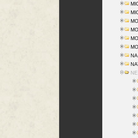
MI
MI
MO
MOR
MOS
MOY
NA
NAY
NES