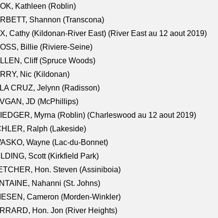
K, Kathleen (Roblin)
RBETT, Shannon (Transcona)
, Cathy (Kildonan-River East) (River East au 12 aout 2019)
SS, Billie (Riviere-Seine)
LEN, Cliff (Spruce Woods)
RY, Nic (Kildonan)
LA CRUZ, Jelynn (Radisson)
VGAN, JD (McPhillips)
EDGER, Myrna (Roblin) (Charleswood au 12 aout 2019)
CHLER, Ralph (Lakeside)
ASKO, Wayne (Lac-du-Bonnet)
LDING, Scott (Kirkfield Park)
TCHER, Hon. Steven (Assiniboia)
TAINE, Nahanni (St. Johns)
IESEN, Cameron (Morden-Winkler)
RRARD, Hon. Jon (River Heights)