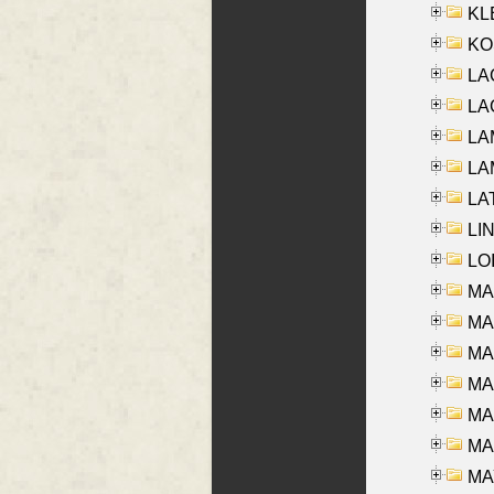
KLE
KO
LA
LAG
LAM
LAM
LAT
LIN
LOI
MA
MA
MA
MA
MA
MAR
MAY