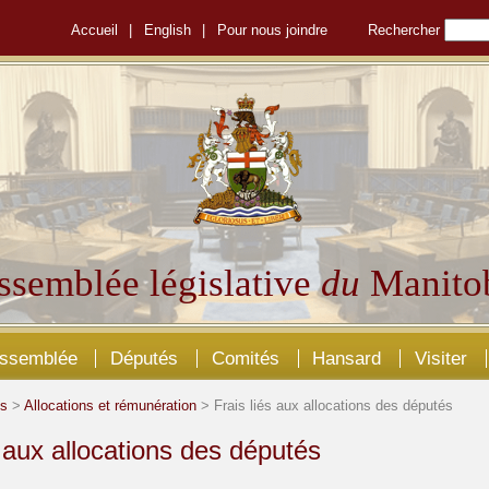
Accueil
|
English
|
Pour nous joindre
Rechercher
ssemblée législative
du
Manito
Assemblée
Députés
Comités
Hansard
Visiter
és
>
Allocations et rémunération
> Frais liés aux allocations des députés
s aux allocations des députés