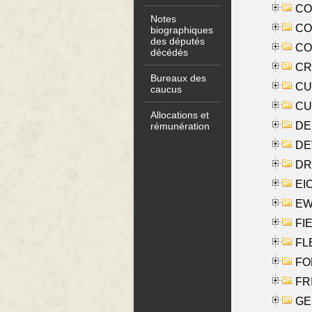
COO
Notes
CO
biographiques
des députés
COX
décédés
CRO
Bureaux des
CUL
caucus
CUR
Allocations et
DE
rémunération
DE
DRI
EI
EW
FIE
FLE
FON
FR
GE