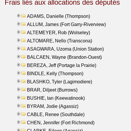
Frais liés aux allocations des députés
ADAMS, Danielle (Thompson)
ALLUM, James (Fort Garry-Riverview)
ALTEMEYER, Rob (Wolseley)
ALTOMARE, Nello (Transcona)
ASAGWARA, Uzoma (Union Station)
BALCAEN, Wayne (Brandon-Ouest)
BEREZA, Jeff (Portage la Prairie)
BINDLE, Kelly (Thompson)
BLASHKO, Tyler (Lagimodiere)
BRAR, Diljeet (Burrows)
BUSHIE, Ian (Keewatinook)
BYRAM, Jodie (Agassiz)
CABLE, Renee (Southdale)
CHEN, Jennifer (Fort Richmond)
CLARKE, Eileen (Agassiz)