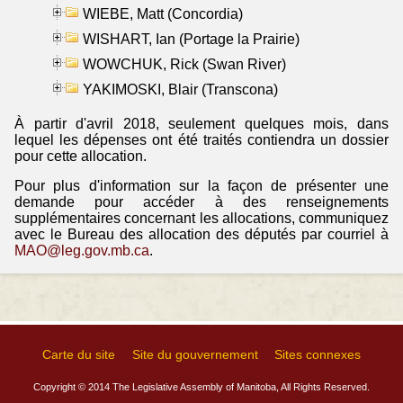
WIEBE, Matt (Concordia)
WISHART, Ian (Portage la Prairie)
WOWCHUK, Rick (Swan River)
YAKIMOSKI, Blair (Transcona)
À partir d'avril 2018, seulement quelques mois, dans
lequel les dépenses ont été traités contiendra un dossier
pour cette allocation.
Pour plus d'information sur la façon de présenter une
demande pour accéder à des renseignements
supplémentaires concernant les allocations, communiquez
avec le Bureau des allocation des députés par courriel à
MAO@leg.gov.mb.ca
.
Carte du site
Site du gouvernement
Sites connexes
Copyright © 2014 The Legislative Assembly of Manitoba, All Rights Reserved.