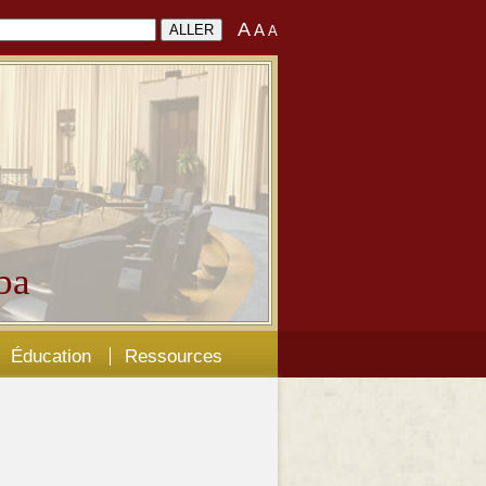
A
A
A
ba
Éducation
Ressources