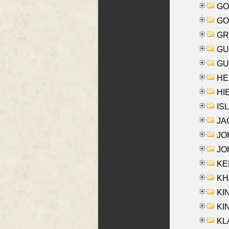
GO
GO
GR
GU
GU
HE
HIE
ISL
JA
JOH
JOH
KEN
KHA
KI
KIN
KL