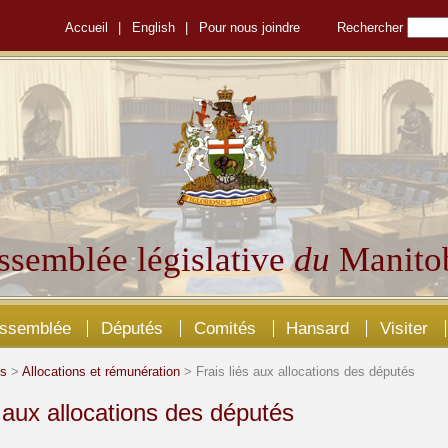
Accueil
|
English
|
Pour nous joindre
Rechercher
ssemblée législative
du
Manito
Assemblée
Députés
Comités
Hansard
Visiter
és
>
Allocations et rémunération
> Frais liés aux allocations des députés
s aux allocations des députés