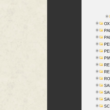
OXE
PAL
PA
PE
PE
PIW
RE
REY
RO
SAL
SA
SA
SC