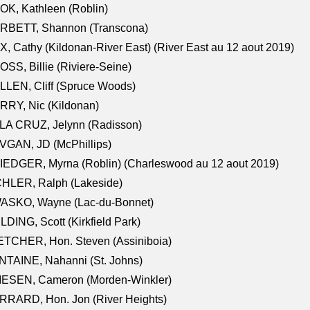
K, Kathleen (Roblin)
RBETT, Shannon (Transcona)
, Cathy (Kildonan-River East) (River East au 12 aout 2019)
SS, Billie (Riviere-Seine)
LEN, Cliff (Spruce Woods)
RY, Nic (Kildonan)
LA CRUZ, Jelynn (Radisson)
VGAN, JD (McPhillips)
EDGER, Myrna (Roblin) (Charleswood au 12 aout 2019)
CHLER, Ralph (Lakeside)
ASKO, Wayne (Lac-du-Bonnet)
LDING, Scott (Kirkfield Park)
TCHER, Hon. Steven (Assiniboia)
TAINE, Nahanni (St. Johns)
IESEN, Cameron (Morden-Winkler)
RRARD, Hon. Jon (River Heights)