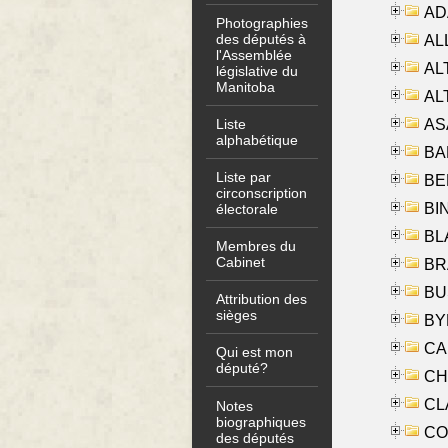
AD
Photographies
des députés à
ALL
l'Assemblée
AL
législative du
Manitoba
AL
AS
Liste
alphabétique
BA
Liste par
BER
circonscription
BI
électorale
BLA
Membres du
Cabinet
BRA
BUS
Attribution des
sièges
BYR
CA
Qui est mon
député?
CHE
CLA
Notes
biographiques
CO
des députés