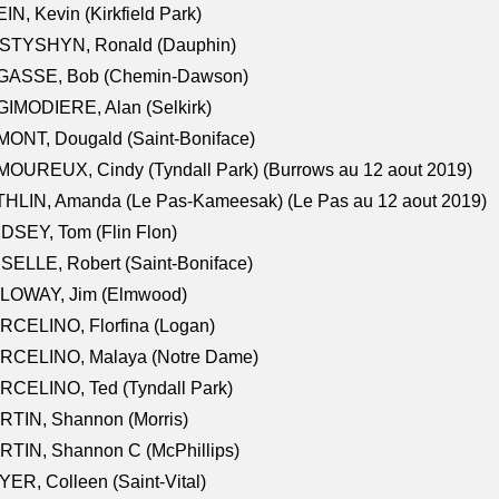
IN, Kevin (Kirkfield Park)
STYSHYN, Ronald (Dauphin)
GASSE, Bob (Chemin-Dawson)
IMODIERE, Alan (Selkirk)
ONT, Dougald (Saint-Boniface)
OUREUX, Cindy (Tyndall Park) (Burrows au 12 aout 2019)
HLIN, Amanda (Le Pas-Kameesak) (Le Pas au 12 aout 2019)
DSEY, Tom (Flin Flon)
SELLE, Robert (Saint-Boniface)
LOWAY, Jim (Elmwood)
RCELINO, Florfina (Logan)
RCELINO, Malaya (Notre Dame)
RCELINO, Ted (Tyndall Park)
RTIN, Shannon (Morris)
TIN, Shannon C (McPhillips)
ER, Colleen (Saint-Vital)