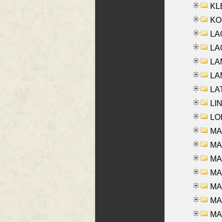
KLE
KO
LA
LAG
LAM
LAM
LAT
LIN
LOI
MA
MA
MA
MA
MA
MAR
MAY