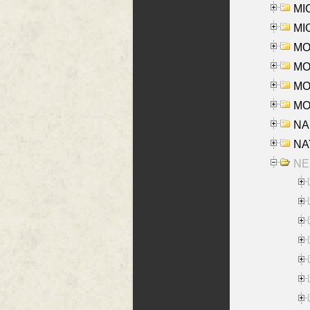
MI
MI
MO
MOR
MOS
MOY
NA
NAY
NES