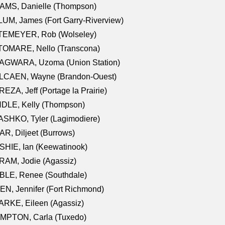
AMS, Danielle (Thompson)
UM, James (Fort Garry-Riverview)
TEMEYER, Rob (Wolseley)
TOMARE, Nello (Transcona)
AGWARA, Uzoma (Union Station)
LCAEN, Wayne (Brandon-Ouest)
EZA, Jeff (Portage la Prairie)
NDLE, Kelly (Thompson)
SHKO, Tyler (Lagimodiere)
R, Diljeet (Burrows)
HIE, Ian (Keewatinook)
AM, Jodie (Agassiz)
BLE, Renee (Southdale)
N, Jennifer (Fort Richmond)
RKE, Eileen (Agassiz)
MPTON, Carla (Tuxedo)