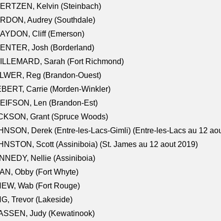
ERTZEN, Kelvin (Steinbach)
RDON, Audrey (Southdale)
AYDON, Cliff (Emerson)
ENTER, Josh (Borderland)
ILLEMARD, Sarah (Fort Richmond)
LWER, Reg (Brandon-Ouest)
BERT, Carrie (Morden-Winkler)
EIFSON, Len (Brandon-Est)
CKSON, Grant (Spruce Woods)
NSON, Derek (Entre-les-Lacs-Gimli) (Entre-les-Lacs au 12 ao
NSTON, Scott (Assiniboia) (St. James au 12 aout 2019)
NEDY, Nellie (Assiniboia)
N, Obby (Fort Whyte)
NEW, Wab (Fort Rouge)
G, Trevor (Lakeside)
ASSEN, Judy (Kewatinook)