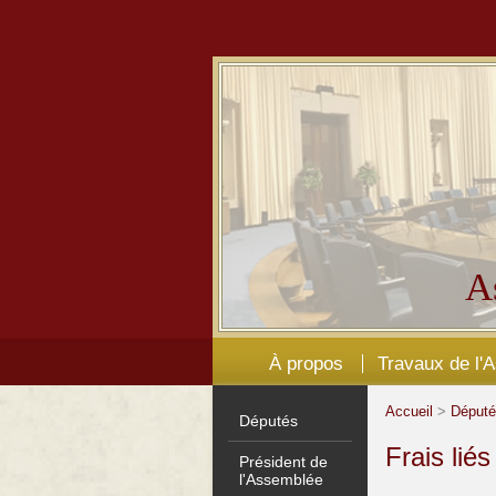
A
À propos
Travaux de l'
Accueil
>
Déput
Députés
Frais lié
Président de
l'Assemblée