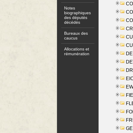
COO
Notes
CO
biographiques
des députés
COX
décédés
CRO
Bureaux des
CUL
caucus
CUR
Allocations et
DE
rémunération
DE
DRI
EI
EW
FIE
FLE
FON
FR
GE