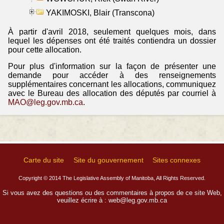
YAKIMOSKI, Blair (Transcona)
À partir d'avril 2018, seulement quelques mois, dans
lequel les dépenses ont été traités contiendra un dossier
pour cette allocation.
Pour plus d'information sur la façon de présenter une
demande pour accéder à des renseignements
supplémentaires concernant les allocations, communiquez
avec le Bureau des allocation des députés par courriel à
MAO@leg.gov.mb.ca
.
Carte du site
Site du gouvernement
Sites connexes
Copyright © 2014 The Legislative Assembly of Manitoba, All Rights Reserved.
Si vous avez des questions ou des commentaires à propos de ce site Web,
veuillez écrire à :
web@leg.gov.mb.ca