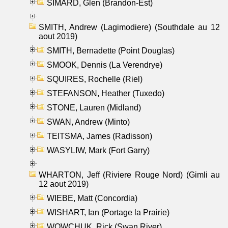
SIMARD, Glen (Brandon-Est)
SMITH, Andrew (Lagimodiere) (Southdale au 12
aout 2019)
SMITH, Bernadette (Point Douglas)
SMOOK, Dennis (La Verendrye)
SQUIRES, Rochelle (Riel)
STEFANSON, Heather (Tuxedo)
STONE, Lauren (Midland)
SWAN, Andrew (Minto)
TEITSMA, James (Radisson)
WASYLIW, Mark (Fort Garry)
WHARTON, Jeff (Riviere Rouge Nord) (Gimli au
12 aout 2019)
WIEBE, Matt (Concordia)
WISHART, Ian (Portage la Prairie)
WOWCHUK, Rick (Swan River)