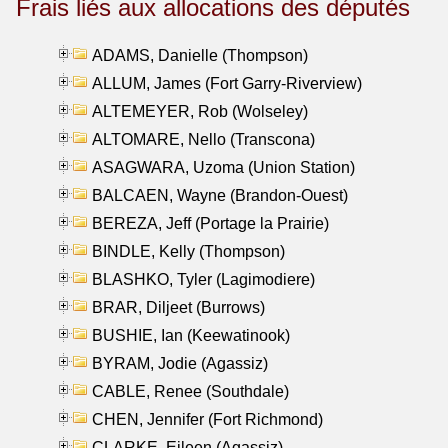
Frais liés aux allocations des députés
ADAMS, Danielle (Thompson)
ALLUM, James (Fort Garry-Riverview)
ALTEMEYER, Rob (Wolseley)
ALTOMARE, Nello (Transcona)
ASAGWARA, Uzoma (Union Station)
BALCAEN, Wayne (Brandon-Ouest)
BEREZA, Jeff (Portage la Prairie)
BINDLE, Kelly (Thompson)
BLASHKO, Tyler (Lagimodiere)
BRAR, Diljeet (Burrows)
BUSHIE, Ian (Keewatinook)
BYRAM, Jodie (Agassiz)
CABLE, Renee (Southdale)
CHEN, Jennifer (Fort Richmond)
CLARKE, Eileen (Agassiz)