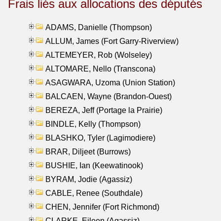
Frais liés aux allocations des députés
ADAMS, Danielle (Thompson)
ALLUM, James (Fort Garry-Riverview)
ALTEMEYER, Rob (Wolseley)
ALTOMARE, Nello (Transcona)
ASAGWARA, Uzoma (Union Station)
BALCAEN, Wayne (Brandon-Ouest)
BEREZA, Jeff (Portage la Prairie)
BINDLE, Kelly (Thompson)
BLASHKO, Tyler (Lagimodiere)
BRAR, Diljeet (Burrows)
BUSHIE, Ian (Keewatinook)
BYRAM, Jodie (Agassiz)
CABLE, Renee (Southdale)
CHEN, Jennifer (Fort Richmond)
CLARKE, Eileen (Agassiz)