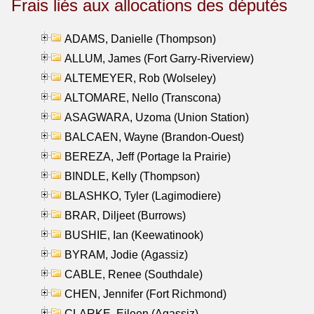
Frais liés aux allocations des députés
ADAMS, Danielle (Thompson)
ALLUM, James (Fort Garry-Riverview)
ALTEMEYER, Rob (Wolseley)
ALTOMARE, Nello (Transcona)
ASAGWARA, Uzoma (Union Station)
BALCAEN, Wayne (Brandon-Ouest)
BEREZA, Jeff (Portage la Prairie)
BINDLE, Kelly (Thompson)
BLASHKO, Tyler (Lagimodiere)
BRAR, Diljeet (Burrows)
BUSHIE, Ian (Keewatinook)
BYRAM, Jodie (Agassiz)
CABLE, Renee (Southdale)
CHEN, Jennifer (Fort Richmond)
CLARKE, Eileen (Agassiz)