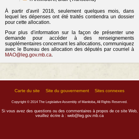
À partir d'avril 2018, seulement quelques mois, dans
lequel les dépenses ont été traités contiendra un dossier
pour cette allocation.
Pour plus d'information sur la façon de présenter une
demande pour accéder à des renseignements
supplémentaires concernant les allocations, communiquez
avec le Bureau des allocation des députés par courriel à
MAO@leg.gov.mb.ca
.
Carte du site
Site du gouvernement
Sites connexes
Copyright © 2014 The Legislative Assembly of Manitoba, All Rights Reserved.
Si vous avez des questions ou des commentaires à propos de ce site Web,
veuillez écrire à :
web@leg.gov.mb.ca