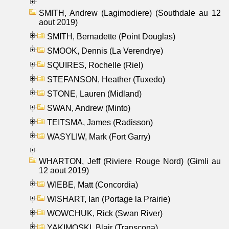
SMITH, Andrew (Lagimodiere) (Southdale au 12
aout 2019)
SMITH, Bernadette (Point Douglas)
SMOOK, Dennis (La Verendrye)
SQUIRES, Rochelle (Riel)
STEFANSON, Heather (Tuxedo)
STONE, Lauren (Midland)
SWAN, Andrew (Minto)
TEITSMA, James (Radisson)
WASYLIW, Mark (Fort Garry)
WHARTON, Jeff (Riviere Rouge Nord) (Gimli au
12 aout 2019)
WIEBE, Matt (Concordia)
WISHART, Ian (Portage la Prairie)
WOWCHUK, Rick (Swan River)
YAKIMOSKI, Blair (Transcona)