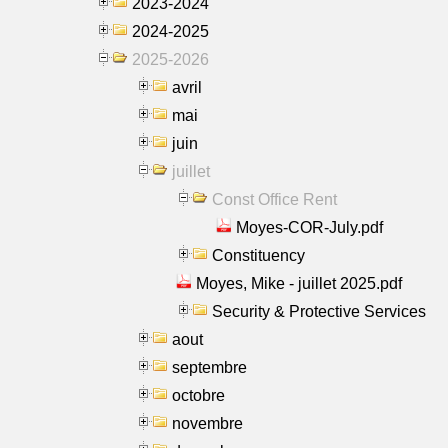
2023-2024
2024-2025
2025-2026
avril
mai
juin
juillet
Const Office Rent
Moyes-COR-July.pdf
Constituency
Moyes, Mike - juillet 2025.pdf
Security & Protective Services
aout
septembre
octobre
novembre