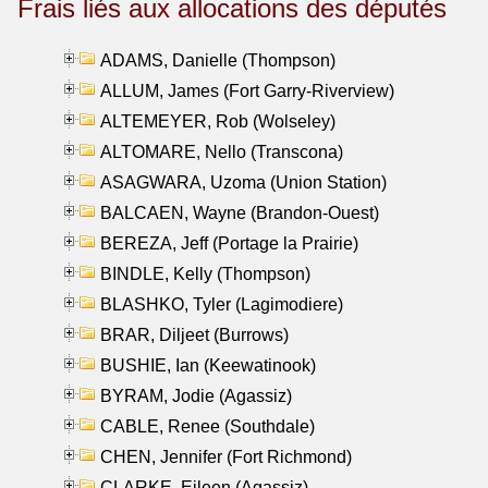
Frais liés aux allocations des députés
ADAMS, Danielle (Thompson)
ALLUM, James (Fort Garry-Riverview)
ALTEMEYER, Rob (Wolseley)
ALTOMARE, Nello (Transcona)
ASAGWARA, Uzoma (Union Station)
BALCAEN, Wayne (Brandon-Ouest)
BEREZA, Jeff (Portage la Prairie)
BINDLE, Kelly (Thompson)
BLASHKO, Tyler (Lagimodiere)
BRAR, Diljeet (Burrows)
BUSHIE, Ian (Keewatinook)
BYRAM, Jodie (Agassiz)
CABLE, Renee (Southdale)
CHEN, Jennifer (Fort Richmond)
CLARKE, Eileen (Agassiz)