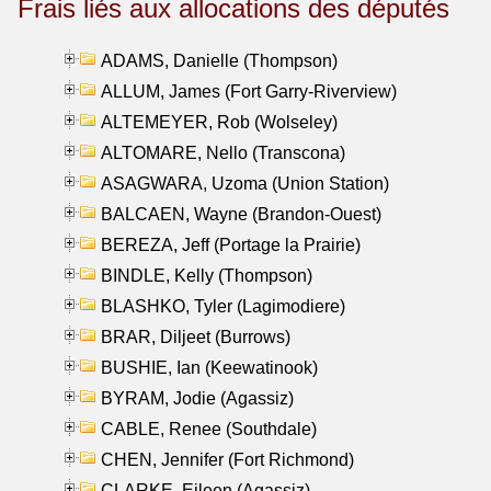
Frais liés aux allocations des députés
ADAMS, Danielle (Thompson)
ALLUM, James (Fort Garry-Riverview)
ALTEMEYER, Rob (Wolseley)
ALTOMARE, Nello (Transcona)
ASAGWARA, Uzoma (Union Station)
BALCAEN, Wayne (Brandon-Ouest)
BEREZA, Jeff (Portage la Prairie)
BINDLE, Kelly (Thompson)
BLASHKO, Tyler (Lagimodiere)
BRAR, Diljeet (Burrows)
BUSHIE, Ian (Keewatinook)
BYRAM, Jodie (Agassiz)
CABLE, Renee (Southdale)
CHEN, Jennifer (Fort Richmond)
CLARKE, Eileen (Agassiz)