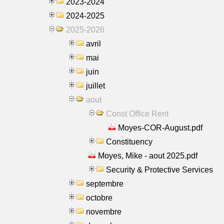
2023-2024
2024-2025
2025-2026
avril
mai
juin
juillet
aout
Const Office Rent
Moyes-COR-August.pdf
Constituency
Moyes, Mike - aout 2025.pdf
Security & Protective Services
septembre
octobre
novembre