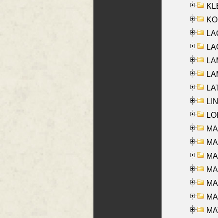
KLE
KO
LA
LAG
LAM
LAM
LAT
LIN
LOI
MA
MA
MA
MA
MA
MAR
MAY