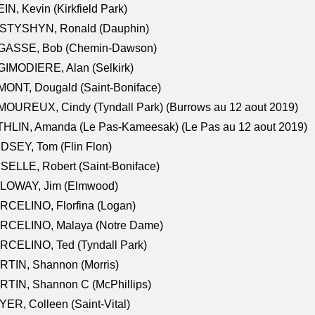
IN, Kevin (Kirkfield Park)
STYSHYN, Ronald (Dauphin)
GASSE, Bob (Chemin-Dawson)
IMODIERE, Alan (Selkirk)
ONT, Dougald (Saint-Boniface)
OUREUX, Cindy (Tyndall Park) (Burrows au 12 aout 2019)
HLIN, Amanda (Le Pas-Kameesak) (Le Pas au 12 aout 2019)
DSEY, Tom (Flin Flon)
SELLE, Robert (Saint-Boniface)
LOWAY, Jim (Elmwood)
RCELINO, Florfina (Logan)
RCELINO, Malaya (Notre Dame)
RCELINO, Ted (Tyndall Park)
RTIN, Shannon (Morris)
TIN, Shannon C (McPhillips)
ER, Colleen (Saint-Vital)