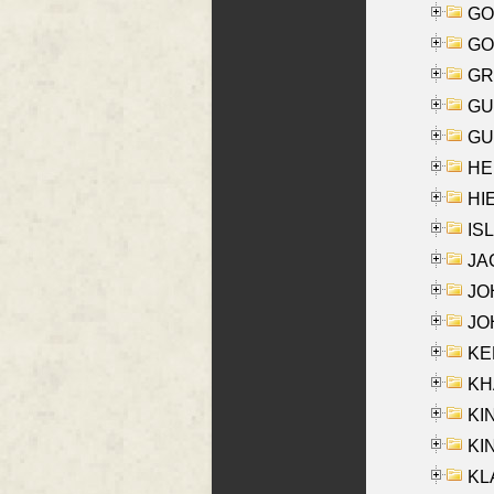
GO
GO
GR
GU
GU
HE
HIE
ISL
JA
JOH
JOH
KEN
KHA
KI
KIN
KL