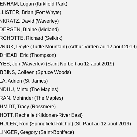
NHAM, Logan (Kirkfield Park)
LISTER, Brian (Fort Whyte)
NKRATZ, David (Waverley)
DERSEN, Blaine (Midland)
RCHOTTE, Richard (Selkirk)
NIUK, Doyle (Turtle Mountain) (Arthur-Virden au 12 aout 2019)
DHEAD, Eric (Thompson)
ES, Jon (Waverley) (Saint Norbert au 12 aout 2019)
BBINS, Colleen (Spruce Woods)
A, Adrien (St. James)
NDHU, Mintu (The Maples)
RAN, Mohinder (The Maples)
HMIDT, Tracy (Rossmere)
OTT, Rachelle (Kildonan-River East)
ULER, Ron (Springfield-Ritchot) (St. Paul au 12 aout 2019)
INGER, Gregory (Saint-Boniface)