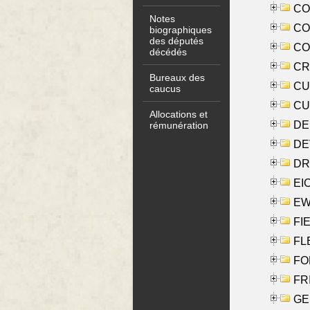
COO
Notes
CO
biographiques
des députés
COX
décédés
CRO
Bureaux des
CUL
caucus
CUR
Allocations et
DE
rémunération
DE
DRI
EI
EW
FIE
FLE
FON
FR
GE