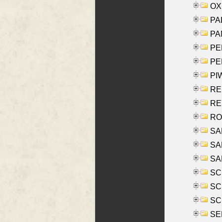
OXE
PAL
PA
PE
PE
PIW
RE
REY
RO
SAL
SA
SA
SC
SCH
SCH
SEL