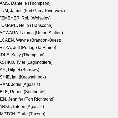
AMS, Danielle (Thompson)
UM, James (Fort Garry-Riverview)
TEMEYER, Rob (Wolseley)
TOMARE, Nello (Transcona)
AGWARA, Uzoma (Union Station)
LCAEN, Wayne (Brandon-Ouest)
EZA, Jeff (Portage la Prairie)
NDLE, Kelly (Thompson)
SHKO, Tyler (Lagimodiere)
R, Diljeet (Burrows)
HIE, Ian (Keewatinook)
AM, Jodie (Agassiz)
BLE, Renee (Southdale)
N, Jennifer (Fort Richmond)
RKE, Eileen (Agassiz)
MPTON, Carla (Tuxedo)