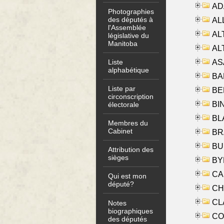
AD
Photographies
des députés à
ALL
l'Assemblée
AL
législative du
Manitoba
AL
AS
Liste
alphabétique
BA
Liste par
BER
circonscription
BI
électorale
BLA
Membres du
Cabinet
BRA
BUS
Attribution des
sièges
BYR
CA
Qui est mon
député?
CHE
CLA
Notes
biographiques
CO
des députés