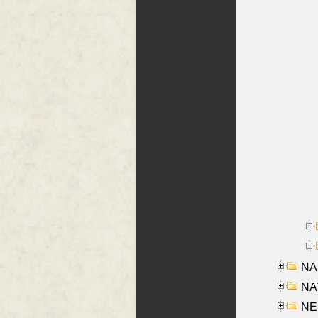
NA
NAY
NES