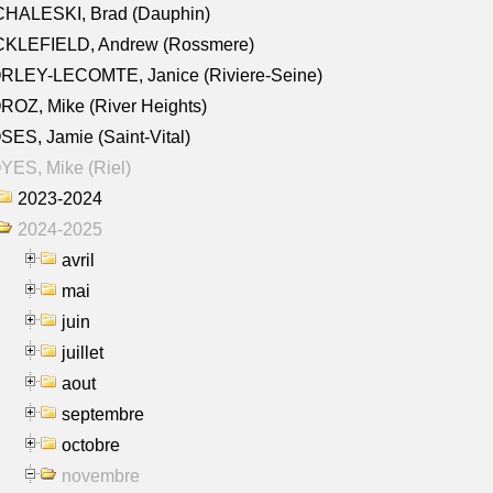
CHALESKI, Brad (Dauphin)
CKLEFIELD, Andrew (Rossmere)
RLEY-LECOMTE, Janice (Riviere-Seine)
OZ, Mike (River Heights)
ES, Jamie (Saint-Vital)
ES, Mike (Riel)
2023-2024
2024-2025
avril
mai
juin
juillet
aout
septembre
octobre
novembre