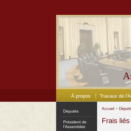
A
À propos
Travaux de l'
Accueil
>
Déput
Députés
Frais lié
Président de
l'Assemblée