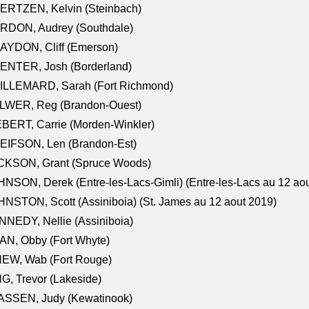
ERTZEN, Kelvin (Steinbach)
RDON, Audrey (Southdale)
AYDON, Cliff (Emerson)
ENTER, Josh (Borderland)
ILLEMARD, Sarah (Fort Richmond)
LWER, Reg (Brandon-Ouest)
BERT, Carrie (Morden-Winkler)
EIFSON, Len (Brandon-Est)
CKSON, Grant (Spruce Woods)
NSON, Derek (Entre-les-Lacs-Gimli) (Entre-les-Lacs au 12 ao
NSTON, Scott (Assiniboia) (St. James au 12 aout 2019)
NEDY, Nellie (Assiniboia)
N, Obby (Fort Whyte)
NEW, Wab (Fort Rouge)
G, Trevor (Lakeside)
ASSEN, Judy (Kewatinook)