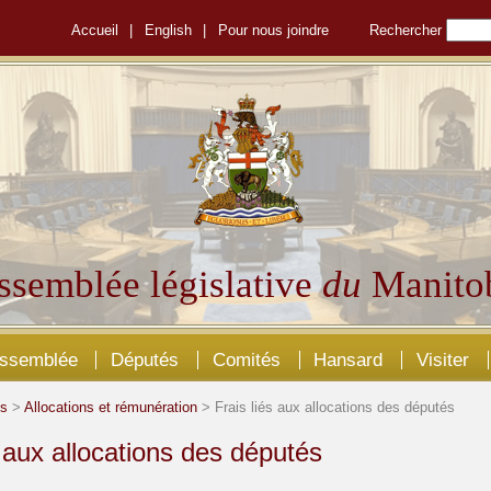
Accueil
|
English
|
Pour nous joindre
Rechercher
ssemblée législative
du
Manito
Assemblée
Députés
Comités
Hansard
Visiter
és
>
Allocations et rémunération
> Frais liés aux allocations des députés
s aux allocations des députés