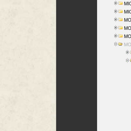
MI
MI
MO
MOR
MOS
MOY