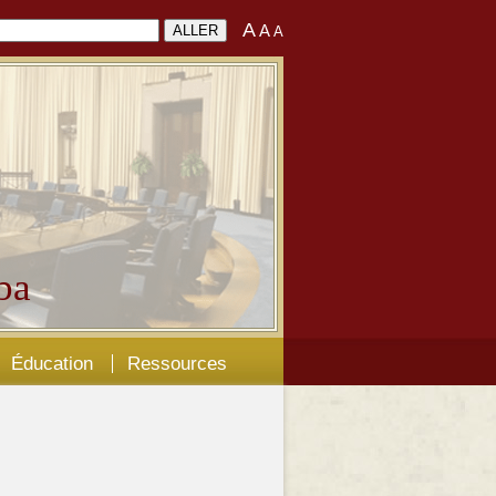
A
A
A
ba
Éducation
Ressources