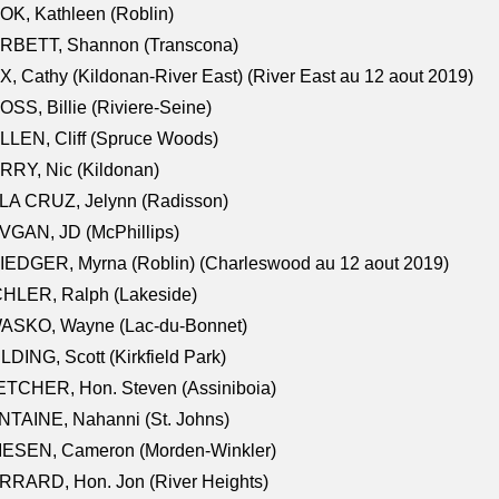
K, Kathleen (Roblin)
RBETT, Shannon (Transcona)
, Cathy (Kildonan-River East) (River East au 12 aout 2019)
SS, Billie (Riviere-Seine)
LEN, Cliff (Spruce Woods)
RY, Nic (Kildonan)
LA CRUZ, Jelynn (Radisson)
VGAN, JD (McPhillips)
EDGER, Myrna (Roblin) (Charleswood au 12 aout 2019)
CHLER, Ralph (Lakeside)
ASKO, Wayne (Lac-du-Bonnet)
LDING, Scott (Kirkfield Park)
TCHER, Hon. Steven (Assiniboia)
TAINE, Nahanni (St. Johns)
IESEN, Cameron (Morden-Winkler)
RRARD, Hon. Jon (River Heights)