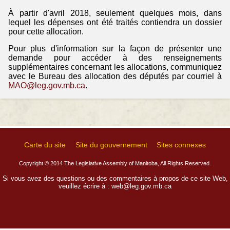
À partir d'avril 2018, seulement quelques mois, dans
lequel les dépenses ont été traités contiendra un dossier
pour cette allocation.
Pour plus d'information sur la façon de présenter une
demande pour accéder à des renseignements
supplémentaires concernant les allocations, communiquez
avec le Bureau des allocation des députés par courriel à
MAO@leg.gov.mb.ca
.
Carte du site
Site du gouvernement
Sites connexes
Copyright © 2014 The Legislative Assembly of Manitoba, All Rights Reserved.
Si vous avez des questions ou des commentaires à propos de ce site Web,
veuillez écrire à :
web@leg.gov.mb.ca