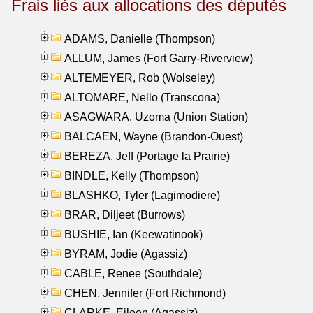
Frais liés aux allocations des députés
ADAMS, Danielle (Thompson)
ALLUM, James (Fort Garry-Riverview)
ALTEMEYER, Rob (Wolseley)
ALTOMARE, Nello (Transcona)
ASAGWARA, Uzoma (Union Station)
BALCAEN, Wayne (Brandon-Ouest)
BEREZA, Jeff (Portage la Prairie)
BINDLE, Kelly (Thompson)
BLASHKO, Tyler (Lagimodiere)
BRAR, Diljeet (Burrows)
BUSHIE, Ian (Keewatinook)
BYRAM, Jodie (Agassiz)
CABLE, Renee (Southdale)
CHEN, Jennifer (Fort Richmond)
CLARKE, Eileen (Agassiz)