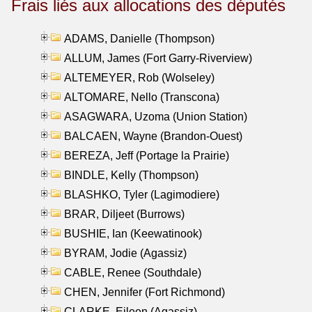
Frais liés aux allocations des députés
ADAMS, Danielle (Thompson)
ALLUM, James (Fort Garry-Riverview)
ALTEMEYER, Rob (Wolseley)
ALTOMARE, Nello (Transcona)
ASAGWARA, Uzoma (Union Station)
BALCAEN, Wayne (Brandon-Ouest)
BEREZA, Jeff (Portage la Prairie)
BINDLE, Kelly (Thompson)
BLASHKO, Tyler (Lagimodiere)
BRAR, Diljeet (Burrows)
BUSHIE, Ian (Keewatinook)
BYRAM, Jodie (Agassiz)
CABLE, Renee (Southdale)
CHEN, Jennifer (Fort Richmond)
CLARKE, Eileen (Agassiz)