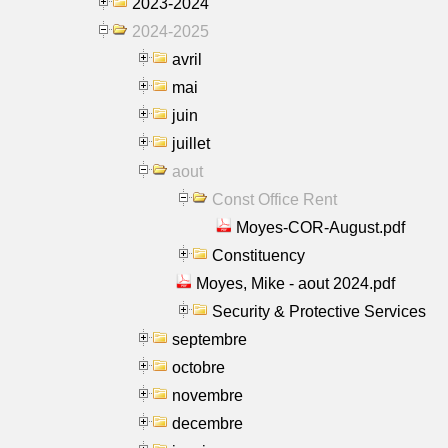
2023-2024
2024-2025
avril
mai
juin
juillet
aout
Const Office Rent
Moyes-COR-August.pdf
Constituency
Moyes, Mike - aout 2024.pdf
Security & Protective Services
septembre
octobre
novembre
decembre