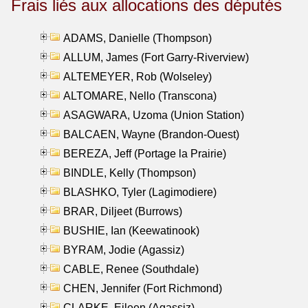
Frais liés aux allocations des députés
ADAMS, Danielle (Thompson)
ALLUM, James (Fort Garry-Riverview)
ALTEMEYER, Rob (Wolseley)
ALTOMARE, Nello (Transcona)
ASAGWARA, Uzoma (Union Station)
BALCAEN, Wayne (Brandon-Ouest)
BEREZA, Jeff (Portage la Prairie)
BINDLE, Kelly (Thompson)
BLASHKO, Tyler (Lagimodiere)
BRAR, Diljeet (Burrows)
BUSHIE, Ian (Keewatinook)
BYRAM, Jodie (Agassiz)
CABLE, Renee (Southdale)
CHEN, Jennifer (Fort Richmond)
CLARKE, Eileen (Agassiz)