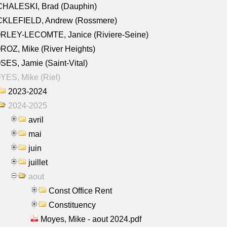
CHALESKI, Brad (Dauphin)
CKLEFIELD, Andrew (Rossmere)
RLEY-LECOMTE, Janice (Riviere-Seine)
OZ, Mike (River Heights)
ES, Jamie (Saint-Vital)
ES, Mike (Riel)
2023-2024
2024-2025
avril
mai
juin
juillet
aout
Const Office Rent
Constituency
Moyes, Mike - aout 2024.pdf