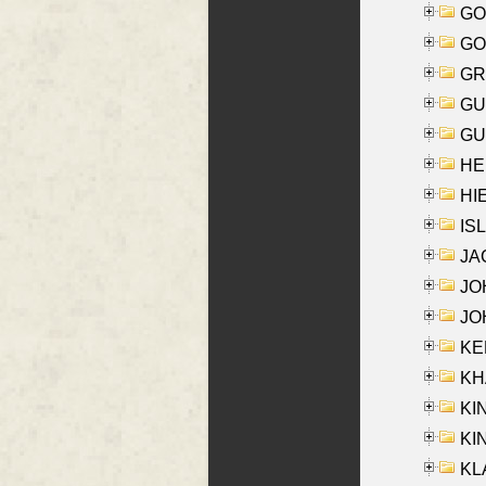
GO
GO
GR
GU
GU
HE
HIE
ISL
JA
JOH
JOH
KEN
KHA
KI
KIN
KL