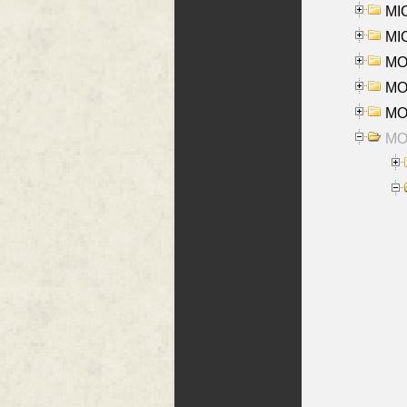
MI
MI
MO
MOR
MOS
MOY