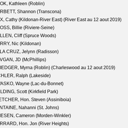
K, Kathleen (Roblin)
RBETT, Shannon (Transcona)
, Cathy (Kildonan-River East) (River East au 12 aout 2019)
SS, Billie (Riviere-Seine)
LEN, Cliff (Spruce Woods)
RY, Nic (Kildonan)
LA CRUZ, Jelynn (Radisson)
VGAN, JD (McPhillips)
EDGER, Myrna (Roblin) (Charleswood au 12 aout 2019)
CHLER, Ralph (Lakeside)
ASKO, Wayne (Lac-du-Bonnet)
LDING, Scott (Kirkfield Park)
TCHER, Hon. Steven (Assiniboia)
TAINE, Nahanni (St. Johns)
IESEN, Cameron (Morden-Winkler)
RRARD, Hon. Jon (River Heights)