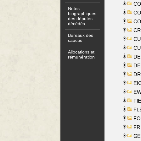
COO
Notes
CO
biographiques
des députés
COX
décédés
CRO
Bureaux des
CUL
caucus
CUR
Allocations et
DE
rémunération
DE
DRI
EI
EW
FIE
FLE
FON
FR
GE