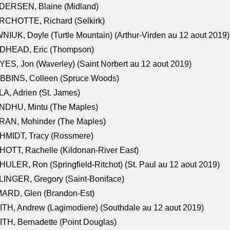
DERSEN, Blaine (Midland)
RCHOTTE, Richard (Selkirk)
NIUK, Doyle (Turtle Mountain) (Arthur-Virden au 12 aout 2019)
DHEAD, Eric (Thompson)
ES, Jon (Waverley) (Saint Norbert au 12 aout 2019)
BBINS, Colleen (Spruce Woods)
A, Adrien (St. James)
NDHU, Mintu (The Maples)
RAN, Mohinder (The Maples)
HMIDT, Tracy (Rossmere)
OTT, Rachelle (Kildonan-River East)
ULER, Ron (Springfield-Ritchot) (St. Paul au 12 aout 2019)
INGER, Gregory (Saint-Boniface)
ARD, Glen (Brandon-Est)
TH, Andrew (Lagimodiere) (Southdale au 12 aout 2019)
TH, Bernadette (Point Douglas)