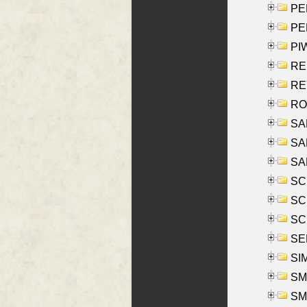
PE
PE
PIW
RE
REY
RO
SAL
SA
SA
SC
SCH
SCH
SEL
SIM
SMI
SMI