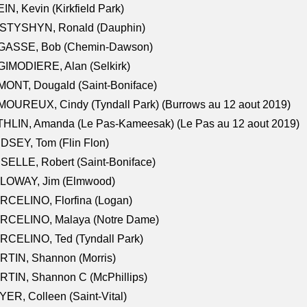
IN, Kevin (Kirkfield Park)
STYSHYN, Ronald (Dauphin)
GASSE, Bob (Chemin-Dawson)
IMODIERE, Alan (Selkirk)
ONT, Dougald (Saint-Boniface)
OUREUX, Cindy (Tyndall Park) (Burrows au 12 aout 2019)
HLIN, Amanda (Le Pas-Kameesak) (Le Pas au 12 aout 2019)
DSEY, Tom (Flin Flon)
SELLE, Robert (Saint-Boniface)
LOWAY, Jim (Elmwood)
RCELINO, Florfina (Logan)
RCELINO, Malaya (Notre Dame)
RCELINO, Ted (Tyndall Park)
RTIN, Shannon (Morris)
TIN, Shannon C (McPhillips)
ER, Colleen (Saint-Vital)