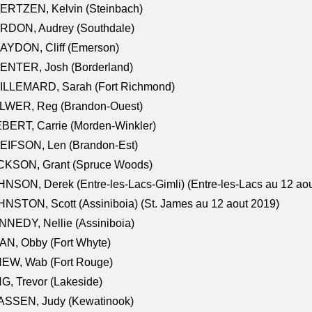
ERTZEN, Kelvin (Steinbach)
RDON, Audrey (Southdale)
AYDON, Cliff (Emerson)
ENTER, Josh (Borderland)
ILLEMARD, Sarah (Fort Richmond)
LWER, Reg (Brandon-Ouest)
BERT, Carrie (Morden-Winkler)
EIFSON, Len (Brandon-Est)
CKSON, Grant (Spruce Woods)
NSON, Derek (Entre-les-Lacs-Gimli) (Entre-les-Lacs au 12 ao
NSTON, Scott (Assiniboia) (St. James au 12 aout 2019)
NEDY, Nellie (Assiniboia)
N, Obby (Fort Whyte)
NEW, Wab (Fort Rouge)
G, Trevor (Lakeside)
ASSEN, Judy (Kewatinook)