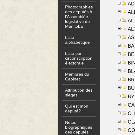
AD
Photographies
des députés à
ALL
l'Assemblée
AL
législative du
Manitoba
AL
AS
Liste
alphabétique
BA
Liste par
BER
circonscription
BI
électorale
BLA
Membres du
Cabinet
BRA
BUS
Attribution des
sièges
BYR
CA
Qui est mon
député?
CHE
CLA
Notes
biographiques
CO
des députés