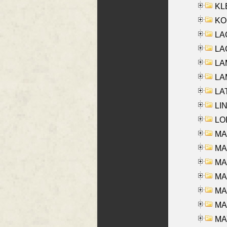
KLE
KO
LA
LAG
LAM
LAM
LAT
LIN
LOI
MA
MA
MA
MA
MA
MAR
MAY