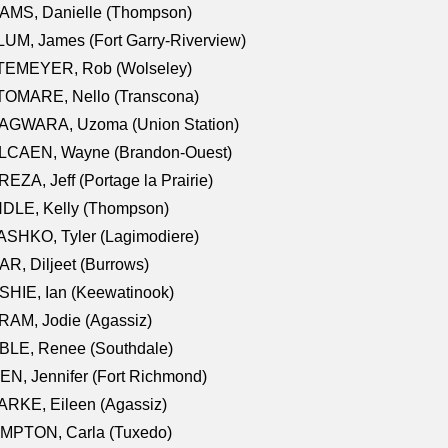
AMS, Danielle (Thompson)
UM, James (Fort Garry-Riverview)
TEMEYER, Rob (Wolseley)
TOMARE, Nello (Transcona)
AGWARA, Uzoma (Union Station)
LCAEN, Wayne (Brandon-Ouest)
EZA, Jeff (Portage la Prairie)
NDLE, Kelly (Thompson)
SHKO, Tyler (Lagimodiere)
R, Diljeet (Burrows)
HIE, Ian (Keewatinook)
AM, Jodie (Agassiz)
BLE, Renee (Southdale)
N, Jennifer (Fort Richmond)
RKE, Eileen (Agassiz)
MPTON, Carla (Tuxedo)