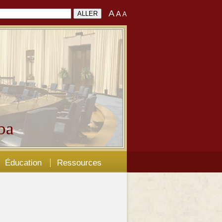
A
A
A
ba
Éducation
Ressources