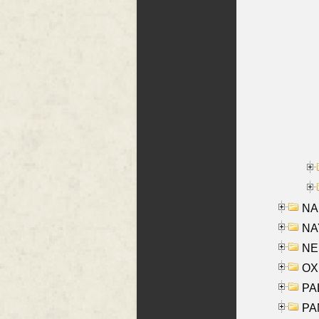
NA
NAY
NES
OXE
PAL
PA