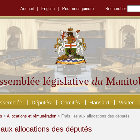
Accueil
|
English
|
Pour nous joindre
Rechercher
ssemblée législative
du
Manito
Assemblée
Députés
Comités
Hansard
Visiter
és
>
Allocations et rémunération
> Frais liés aux allocations des députés
s aux allocations des députés