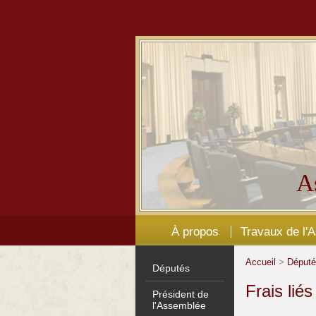
A
À propos
Travaux de l'
Accueil
>
Déput
Députés
Frais lié
Président de
l'Assemblée