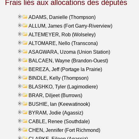
Frais liés aux allocations des députés
ADAMS, Danielle (Thompson)
ALLUM, James (Fort Garry-Riverview)
ALTEMEYER, Rob (Wolseley)
ALTOMARE, Nello (Transcona)
ASAGWARA, Uzoma (Union Station)
BALCAEN, Wayne (Brandon-Ouest)
BEREZA, Jeff (Portage la Prairie)
BINDLE, Kelly (Thompson)
BLASHKO, Tyler (Lagimodiere)
BRAR, Diljeet (Burrows)
BUSHIE, Ian (Keewatinook)
BYRAM, Jodie (Agassiz)
CABLE, Renee (Southdale)
CHEN, Jennifer (Fort Richmond)
CLARKE, Eileen (Agassiz)