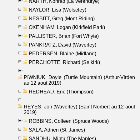
NARTH, Konrad (La Verendrye)
NAYLOR, Lisa (Wolseley)
NESBITT, Greg (Mont-Riding)
OXENHAM, Logan (Kirkfield Park)
PALLISTER, Brian (Fort Whyte)
PANKRATZ, David (Waverley)
PEDERSEN, Blaine (Midland)
PERCHOTTE, Richard (Selkirk)
PIWNIUK, Doyle (Turtle Mountain) (Arthur-Virden
au 12 aout 2019)
REDHEAD, Eric (Thompson)
REYES, Jon (Waverley) (Saint Norbert au 12 aout
2019)
ROBBINS, Colleen (Spruce Woods)
SALA, Adrien (St. James)
SANDHU, Mintu (The Maples)