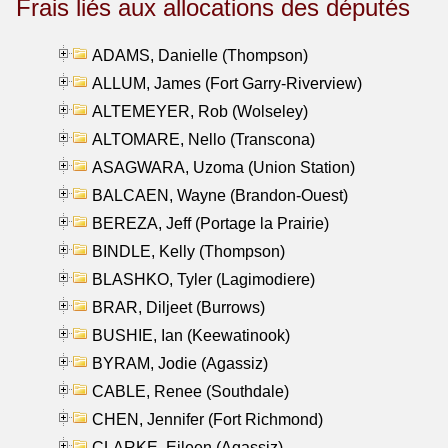
Frais liés aux allocations des députés
ADAMS, Danielle (Thompson)
ALLUM, James (Fort Garry-Riverview)
ALTEMEYER, Rob (Wolseley)
ALTOMARE, Nello (Transcona)
ASAGWARA, Uzoma (Union Station)
BALCAEN, Wayne (Brandon-Ouest)
BEREZA, Jeff (Portage la Prairie)
BINDLE, Kelly (Thompson)
BLASHKO, Tyler (Lagimodiere)
BRAR, Diljeet (Burrows)
BUSHIE, Ian (Keewatinook)
BYRAM, Jodie (Agassiz)
CABLE, Renee (Southdale)
CHEN, Jennifer (Fort Richmond)
CLARKE, Eileen (Agassiz)