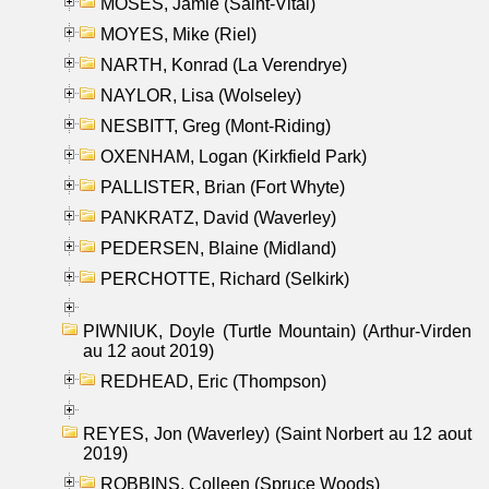
MOSES, Jamie (Saint-Vital)
MOYES, Mike (Riel)
NARTH, Konrad (La Verendrye)
NAYLOR, Lisa (Wolseley)
NESBITT, Greg (Mont-Riding)
OXENHAM, Logan (Kirkfield Park)
PALLISTER, Brian (Fort Whyte)
PANKRATZ, David (Waverley)
PEDERSEN, Blaine (Midland)
PERCHOTTE, Richard (Selkirk)
PIWNIUK, Doyle (Turtle Mountain) (Arthur-Virden
au 12 aout 2019)
REDHEAD, Eric (Thompson)
REYES, Jon (Waverley) (Saint Norbert au 12 aout
2019)
ROBBINS, Colleen (Spruce Woods)