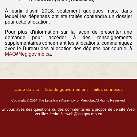
À partir d'avril 2018, seulement quelques mois, dans
lequel les dépenses ont été traités contiendra un dossier
pour cette allocation.
Pour plus d'information sur la façon de présenter une
demande pour accéder à des renseignements
supplémentaires concernant les allocations, communiquez
avec le Bureau des allocation des députés par courriel à
MAO@leg.gov.mb.ca
.
Carte du site
Site du gouvernement
Sites connexes
Copyright © 2014 The Legislative Assembly of Manitoba, All Rights Reserved.
Si vous avez des questions ou des commentaires à propos de ce site Web,
veuillez écrire à :
web@leg.gov.mb.ca