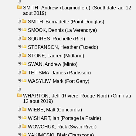
SMITH, Andrew (Lagimodiere) (Southdale au 12
aout 2019)
SMITH, Bernadette (Point Douglas)
SMOOK, Dennis (La Verendrye)
SQUIRES, Rochelle (Riel)
STEFANSON, Heather (Tuxedo)
STONE, Lauren (Midland)
SWAN, Andrew (Minto)
TEITSMA, James (Radisson)
WASYLIW, Mark (Fort Garry)
WHARTON, Jeff (Riviere Rouge Nord) (Gimli au
12 aout 2019)
WIEBE, Matt (Concordia)
WISHART, Ian (Portage la Prairie)
WOWCHUK, Rick (Swan River)
YAKIMOSKI, Blair (Transcona)