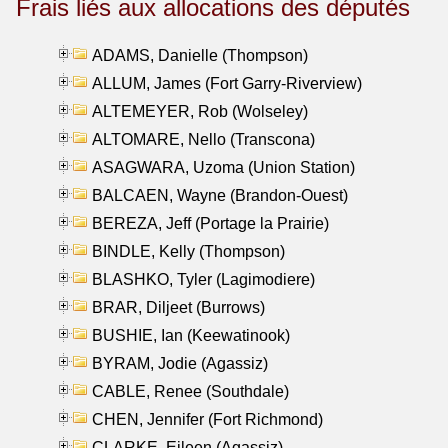
Frais liés aux allocations des députés
ADAMS, Danielle (Thompson)
ALLUM, James (Fort Garry-Riverview)
ALTEMEYER, Rob (Wolseley)
ALTOMARE, Nello (Transcona)
ASAGWARA, Uzoma (Union Station)
BALCAEN, Wayne (Brandon-Ouest)
BEREZA, Jeff (Portage la Prairie)
BINDLE, Kelly (Thompson)
BLASHKO, Tyler (Lagimodiere)
BRAR, Diljeet (Burrows)
BUSHIE, Ian (Keewatinook)
BYRAM, Jodie (Agassiz)
CABLE, Renee (Southdale)
CHEN, Jennifer (Fort Richmond)
CLARKE, Eileen (Agassiz)